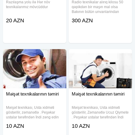
Razılaşma yolu ilə Hər növ
Radio texnikalar alırıq kilosu 50
texnikalarımız mövcüddur
qəpikdən bir maşın mal olsa
Bakının bütün unvanlarindan
aparırıq köhnə avadanlıqları alırıq
20 AZN
300 AZN
ən azı bir maşın olsa gəlirik. Xaiş
edirəm bir , iki mala görə narahat
etməyin. Radio
Məişət texnikalarının təmiri
Məişət texnikalarının təmiri
Məişət texnikası, Usta xidməti
Məişət texnikası, Usta xidməti
göstərilir, zəmanətlə . Peşəkar
göstərilir, Zəmanətlə Ucuz Qiymete
ustalar tərəfindən İndi zəng edin
. Peşəkar ustalar tərəfindən İndi
xidmətdən razı qalın. Soyuducu,
zəng edin xidmətdən razı qalın.
10 AZN
10 AZN
Paltaryuyan, Kombi , kondisioner
Hər növ Məişət texnikası temiri
ve diger usta xidmetleri görülür.
göstərilir. Kombi , kondisioner ,