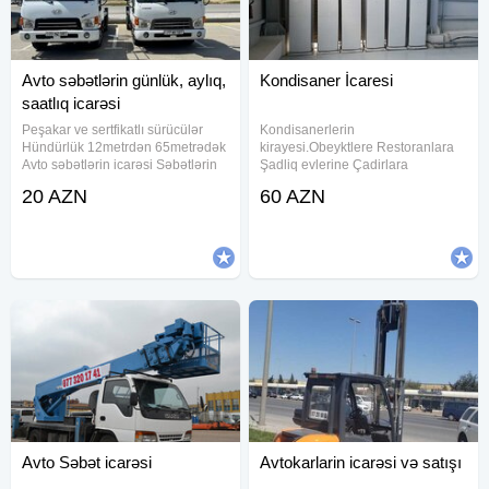
Avto səbətlərin günlük, aylıq,
Kondisaner İcaresi
saatlıq icarəsi
Peşakar ve sertfikatlı sürücülər
Kondisanerlerin
Hündürlük 12metrdən 65metrədək
kirayesi.Obeyktlere Restoranlara
Avto səbətlərin icarəsi Səbətlərin
Şadliq evlerine Çadirlara
icarəsi Kransəbətlər Avtosəbət
qurasdirilmasi.Mekanindan ve
20 AZN
60 AZN
Səbətsifarisi Kransifarisi
zamanindan asli olmayaraq 24/7
Yükqaldıran Sifaris səbət
xidmetinizdeyik.
Avto Səbət icarəsi
Avtokarlarin icarəsi və satışı