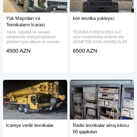
Yük Maşınları və
kon texnika yukleyici
Texnikaların İcarəsi
Tikinti, logistika və sənaye
TEXNIKA ICARESI 2024 cu il ,
sahələrində fəaliyyət göstərən
uzun muddetlidise endirim olar
şirkətlər üçün etibarlı və operativ
QIYMETDE RAZILASAMQ OLAR
texniki dəstək təqdim edirik.
4500 AZN
6500 AZN
İcarəyə verilən texnikalar: Müxtəlif
tonnajlı yük maşınları (10T – 40T+)
Özboşaldan
İcareye verilir texnikalar
Radio texnikalar alırıq kilosu
50 qəpikdən