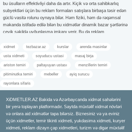
bu üsulların effektivliyi daha da artır. Kiçik və orta sahibkarlıq
subyektləri üçün bu reklam formaları satışlara birbaşa təsir edən
güclü vasitə rolunu oynaya bilər. Həm fiziki, həm də rəqəmsal
məkanda istifadə edilə bilən bu xidmətlər dinamik bazar şərtlərinə
çevik şəkildə uyğunlaşma imkanı verir. Bu da reklam
kampaniyalarının daha yaradıcı və fərdiləşdirilmiş şəkildə
planlaşdırılmasını mümkün edir. Sonda isə belə xidmətlər şirkətin
xidmet
tezbazar.az
kurslar
arenda masinlar
imicini möhkəmləndirir, bazarda daha görünən və yadda qalan
usta xidmeti
soyuducu ustasi
masaj birja
brend olmasına töhfə verir. Beləliklə, digər reklam xidmətləri
ariston temiri
paltayuyan ustası
menzillerin temiri
şirkətlər üçün böyük fürsətlər və strateji üstünlüklər təqdim edir.
Promo məhsulların sifarişi və effektiv paylanması
pitiminutka temiri
mebeller
ayiq surucu
Promo məhsulların sifarişi və effektiv paylanması reklam
rayonlara sifaris
şirkətləri üçün müştəri yaddaşında qalıcı iz buraxmağın təsirli
yollarından biridir. Bu məhsullar adətən şirkət loqosu və mesajı ilə
XiDMETLER.AZ Bakida və Azərbaycanda xidmət sahələrini
brendləşdirilmiş qələm, bloknot, fincan və digər gündəlik istifadə
bir yerə toplayan platformadır. Saytda müxtəlif xidmət növləri
olunan əşyalardan ibarət olur. Promo məhsulların məqsədi
və onlara aid xidmətlər tapa bilərsiz. Biznesiniz və ya eviniz
markanı müştərinin gündəlik həyatına daxil edərək tanınmanı və
üçün xidmetler, temir tikinti xidmeti, yukdasima xidmeti, kuryer
loyallığı artırmaqdır. Sifariş mərhələsində məhsulun keyfiyyəti,
xidmeti, reklam dizayn çap xidmetleri, turizm və digər müxtəlif
funksionallığı və vizual cəlbediciliyi diqqətlə nəzərə alınmalıdır.