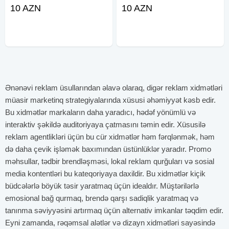
Dekor magaza bayraq. Üçbucaq
adi şarlarla bəzədilmə. Açılış şar
10 AZN
10 AZN
bayrağ. 3 künc bayrağ sifariş.
təşkili. Abyeklərin şar bəzədilmə.
Acilis bayraqlar. Decor bayraglar. 3
Tedbir shar. Magaza shar dekor.
künc bayraq sifarişi.
Dekor shar dizayn. Sar
Ənənəvi reklam üsullarından əlavə olaraq, digər reklam xidmətləri
müasir marketinq strategiyalarında xüsusi əhəmiyyət kəsb edir.
Bu xidmətlər markaların daha yaradıcı, hədəf yönümlü və
interaktiv şəkildə auditoriyaya çatmasını təmin edir. Xüsusilə
reklam agentlikləri üçün bu cür xidmətlər həm fərqlənmək, həm
də daha çevik işləmək baxımından üstünlüklər yaradır. Promo
məhsullar, tədbir brendləşməsi, lokal reklam qurğuları və sosial
media kontentləri bu kateqoriyaya daxildir. Bu xidmətlər kiçik
büdcələrlə böyük təsir yaratmaq üçün idealdır. Müştərilərlə
emosional bağ qurmaq, brendə qarşı sadiqlik yaratmaq və
tanınma səviyyəsini artırmaq üçün alternativ imkanlar təqdim edir.
Eyni zamanda, rəqəmsal alətlər və dizayn xidmətləri sayəsində