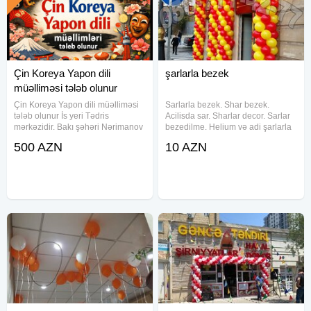
Çin Koreya Yapon dili
şarlarla bezek
müəlliməsi tələb olunur
Çin Koreya Yapon dili müəlliməsi
Sarlarla bezek. Shar bezek.
tələb olunur İs yeri Tədris
Acilisda sar. Sharlar decor. Sarlar
mərkəzidir. Bakı şəhəri Nərimanov
bezedilme. Helium və adi şarlarla
metrosu Nərimanov parkının yanı.
bəzədilmə. Decor shar dizayn
500 AZN
10 AZN
İş saatı dəyişkəndir tələbənin dərs
xidmeti. Acilis sar dekorlar. Sharlar
saatlarında müəllim dərsə gəlib
bezedilme. Şar sifarişi. Shar
gedəcək.Günə 3-4
bezey. Sar bezek. Sar