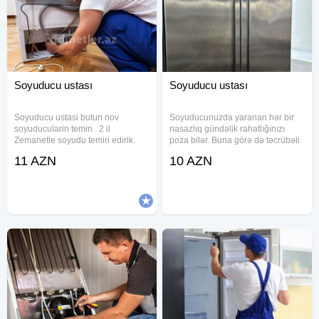
Soyuducu ustası
Soyuducu ustası
Soyuducu ustasi butun nov
Soyuducunuzda yaranan hər bir
soyuducularin temiri . 2 il
nasazlıq gündəlik rahatlığınızı
Zemanetle soyudu temiri edirik.
poza bilər. Buna görə də təcrübəli
Bütün növ soyudu modelləri ilə
və peşəkar soyuducu ustasına
11 AZN
10 AZN
işləyirik, yerində və düzgün təmir
müraciət etmək vacibdir. Təcrübəli
edirik. Peşəkar xidmət Münasib
ustalarımız istənilən model və
qiymətlərlə . Soyuducu təmiri
markalı soyuducuların