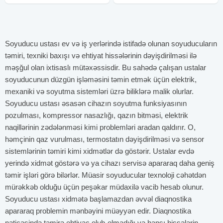
Soyuducu ustası ev və iş yerlərində istifadə olunan soyuducuların
təmiri, texniki baxışı və ehtiyat hissələrinin dəyişdirilməsi ilə
məşğul olan ixtisaslı mütəxəssisdir. Bu sahədə çalışan ustalar
soyuducunun düzgün işləməsini təmin etmək üçün elektrik,
mexaniki və soyutma sistemləri üzrə biliklərə malik olurlar.
Soyuducu ustası əsasən cihazın soyutma funksiyasının
pozulması, kompressor nasazlığı, qazın bitməsi, elektrik
naqillərinin zədələnməsi kimi problemləri aradan qaldırır. O,
həmçinin qaz vurulması, termostatın dəyişdirilməsi və sensor
sistemlərinin təmiri kimi xidmətlər də göstərir. Ustalar evdə
yerində xidmət göstərə və ya cihazı servisə apararaq daha geniş
təmir işləri görə bilərlər. Müasir soyuducular texnoloji cəhətdən
mürəkkəb olduğu üçün peşəkar müdaxilə vacib hesab olunur.
Soyuducu ustası xidmətə başlamazdan əvvəl diaqnostika
apararaq problemin mənbəyini müəyyən edir. Diaqnostika
nəticəsində təmirə ehtiyac olub-olmadığı və hansı hissələrin