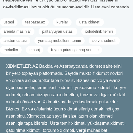
dəyişdirilməsi lazım olduğu müəyyənləşdirilir. Usta eyni zamanda
istifadəçiyə cihazdan necə düzgün istifadə etməli olduğunu izah
edir. Rutin texniki baxış və təmizləmə işləri də bu mütəxəssislərin
ustasi
tezbazar.az
kurslar
usta xidmeti
xidmət paketinə daxildir. Ustaların göstərdiyi keyfiyyətli xidmət
arenda masinlar
paltaryuyan ustasi
xolodelnik temiri
soyuducunun ömrünü uzadır və enerji sərfiyyatını azaldır. Buna
ariston ustasi
yumsaq mebellerin temiri
servis xidmeti
görə də, təcrübəli və sertifikatlı soyuducu ustası seçmək vacibdir.
Peşəkar soyuducu ustasını necə tanımaq olar?
mebeller
masaj
toyota prius qalmaq serti ile
Peşəkar soyuducu ustası təcrübəsi, texniki bilikləri və müştəri
məmnuniyyəti ilə seçilir. Belə ustalar diaqnostika zamanı problemi
XiDMETLER.AZ Bakida və Azərbaycanda xidmət sahələrini
tez və düzgün müəyyən edə bilirlər. Onlar müxtəlif marka və
bir yerə toplayan platformadır. Saytda müxtəlif xidmət növləri
model soyuducular üzrə geniş təcrübəyə malik olurlar.
və onlara aid xidmətlər tapa bilərsiz. Biznesiniz və ya eviniz
Sertifikatlara və ixtisas kurslarına qatılmış ustalar xidmət
üçün xidmetler, temir tikinti xidmeti, yukdasima xidmeti, kuryer
keyfiyyəti ilə fərqlənir. Müştəri rəyləri və sosial platformalarda
xidmeti, reklam dizayn çap xidmetleri, turizm və digər müxtəlif
yazılan fikirlər də ustanın peşəkarlığı barədə ipucu verir. Ustanın
xidmət növləri var. Xidməti saytda yerləşdirmək pulsuzdur.
istifadə etdiyi avadanlıq və alətlər müasir və funksional olmalıdır.
Biznes, Ev və ofisləriniz üçün xidmət sifariş etmək indi çox
Peşəkar usta problemi izah etməyi və mümkün həll yollarını sadə
asan oldu. Xidmetler.az saytı ilə sizə lazım olan xidməti
dildə açıqlamağı bacarır. Qiymət təqdim edərkən şəffaf və detallı
asanlıqla tapa bilərsiz. Usta təmir xidməti, yükdaşıma xidməti,
məlumat verir. Təmir zamanı orijinal ehtiyat hissələrindən istifadə
çatdırılma xidməti, tərcümə xidməti, vergi mühasibat