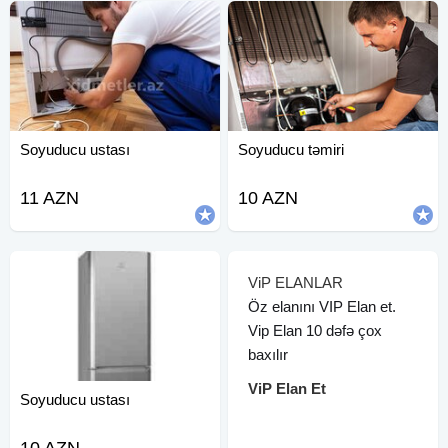
Soyuducu ustası
Soyuducu təmiri
11 AZN
10 AZN
ViP ELANLAR
Öz elanını VIP Elan et.
Vip Elan 10 dəfə çox
baxılır
ViP Elan Et
Soyuducu ustası