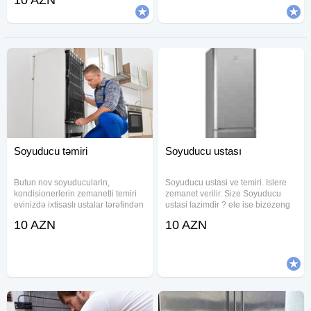
10 AZN
Soyuducu təmiri
Soyuducu ustası
Butun nov soyuducularin,
Soyuducu ustasi ve temiri. Islere
kondisionerlerin zemanetli temiri
zemanet verilir. Size Soyuducu
evinizdə ixtisaslı ustalar tərəfindən
ustasi lazimdir ? ele ise bizezeng
həyata keçirilən yüksək keyfiyyətli
vurun yerinde temir edek.
10 AZN
10 AZN
təmir. BEYNI POZILAN
soyuducu ustasi soyuducu usdası
MASHINLARIN TƏMİRI VƏ
xaladenik usdası xaladenik usdasi
PROQRAMLAWDIRILMASI.
xaladenik usdası
ARISTON. ARDO. ATLANT.