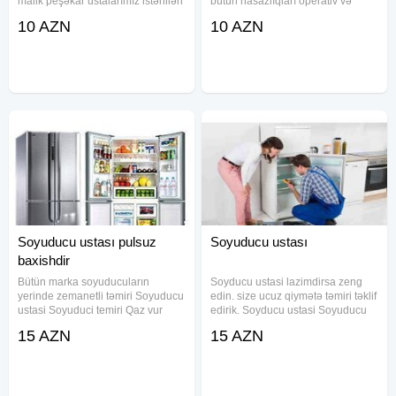
malik peşəkar ustalarımız istənilən
bütün nasazlıqları operativ və
növ məişət və sənaye
keyfiyyətli şəkildə aradan qaldırır.
10 AZN
10 AZN
soyuducularının bərpasını yüksək
Təcrübəli mütəxəssislərimiz
səviyyədə həyata keçirirlər. Hər bir
tərəfindən görülən hər bir işə
nasazlıq diqqətlə
rəsmi zəmanət verilir. Müştərinin
Soyuducu ustası pulsuz
Soyuducu ustası
baxishdir
Bütün marka soyuducuların
Soyducu ustasi lazimdirsa zeng
yerinde zemanetli təmiri Soyuducu
edin. size ucuz qiymətə təmiri təklif
ustasi Soyuduci temiri Qaz vur
edirik. Soyducu ustasi Soyuducu
ulması Mator və plata təmiri Yenisi
ustasi Soyuducu temiri
15 AZN
15 AZN
ilə əvəzlənməsi Rəsmi zəmanət
Soyuducuların ustası Xaladeniy
Peşəkar xidmət Paltaryuyan ustasi
ustası Xaladenik ustası Xolodeniy
Soyuducu
ustasi Xolodenik