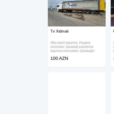
Tır Xidməti
Ölkə daxili daşınma. Peşəkar
sürücüdür. Qarabağ ərazilərinə
daşınma mövcuddur, Qarabağın
bütün ərazilərinə portal var. Rəsmi
100 AZN
üsulla daşınma mövcuddur. Üstü
açıqdır, yanları açıla bilir, uzunluğu 14
metr , 25 tona kimi