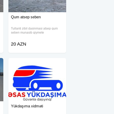
Qum atsep seben
Tullanti zibil dasinmasi atsep qum
seben munasib qiymete
a
20 AZN
Yükdaşıma xidməti