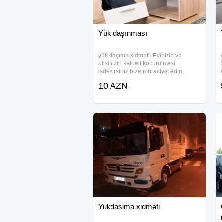
Yük daşınması
yük daşıma xidməti. Evinizin ve
ofisinizin selqeli kocurulmesi
isdeyirsiniz bize muraciyet edin.
Mebellerin selqeli sokulub qurulmasi
10 AZN
paketlenmesi ve dasinmasi. Evden
eve deyisdirilmesi. Pianino və
seyiflerin
Yukdasima xidməti