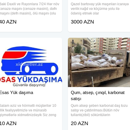
Baki Daxili ve Rayonlara 7/24 Hər növ
Qazel bartovay yük maşınları icarəyə
cənazə maşını (cenaze masini), dəfn
verilir.nağd və köçürmə yolu ilə
maşını (defn masini), ölü maşını (olu
ödəniş etmək olar
masini), meyid maşını (meyit masini)
40 AZN
3000 AZN
və mərasim avtomobili xidmətlərini
7/24 operativ şəkildə təqdim edirik
Esas Yük daşıma
Qum, atsep, çınqıl, karbonat
satışı
Salam əziz və hörmətli müştərilər 10
Qum atsep şeben karbonat daş tozu
illik fəaliyyətimizlə və münasib
satışı və çatdırılması.Bütün növ
qiymətlərlə xidmətinizdəyik Siz zeng
tullantı(zibil) söküntülərin
edin, komeyinize en serfeli yükdaşıma
daşınılması#qum
10 AZN
20 AZN
xidməti gelecek, Tam tehlukesiz
satışı#çınqıl#yükmaşını#yüklərin
yuklerin dasinmasi Əşyalarınızı
daşınması#zibilatılması#tullantıdaşınma