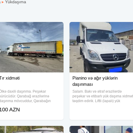
a
▸
Yükdaşıma
Tır xidməti
Pianino və ağır yüklərin
daşınması
Ölkə daxili daşınma. Peşəkar
Salam. Bakı və ətraf ərazilərdə
sürücüdür. Qarabağ ərazilərinə
peşəkar və etibarlı yük daşıma xidmət
daşınma mövcuddur, Qarabağın
təqdim edirik. Liftli (lapalı) yük
bütün ərazilərinə portal var. Rəsmi
maşınları Ford Transit (qarajlara raha
100 AZN
üsulla daşınma mövcuddur. Üstü
daxil olur) Təcrübəli fəhlə heyəti Ev v
açıqdır, yanları açıla bilir, uzunluğu 14
ofis köçürmə Mebel və məişət
metr , 25 tona kimi