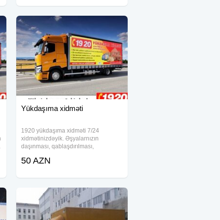
xidmətinizdəyik! Əlaqə:
Yükdaşıma xidməti
1920 yükdaşıma xidməti 7/24
n
xidmətinizdəyik. Əşyalarnızın
a
daşınması, qablaşdırılması,
mebellərnizin sökülməsi və yığılması
50 AZN
sizə xidmət göstərən işçilərimiz
tərəfindən təmin edilir. Tır və
evakuator xidmətimiz aktivtir