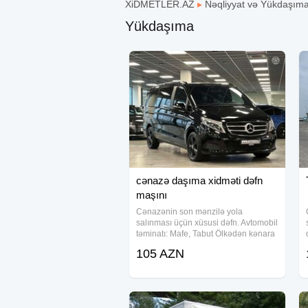
XiDMETLER.AZ
▸
Nəqliyyat və Yükdaşım
Yükdaşıma
cənazə daşıma xidməti dəfn
maşını
Cənazənin son mənzilə yola
salınması üçün xüsusi dəfn. Avtomobil
təminatı: Mafe, Tabut Ölkədən kənara
aparmaq üçün xüsusi sink tabutların
105 AZN
təşkili. Məzar üstü gül çələnglərinin
hazırlanması. Məclisin idərə olunması