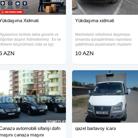
Yükdaşıma Xidməti
Yükdaşıma xidməti
Əşyalarınız bizimlə daha güvənli və
Mənbələrin sökülmesi daşınması
Siğortalı daşınır Xidmətlərimiz : Ev və
ünvanda quraşdırılması rayonlara
ofislərin köçürülməsi Usta və işçi
çatdirilmasi piyalinalarin röyalarin
qüvvəsi Pianino-Royal-Seyf
dawinmasi Xidmətin növü: Yükdaşım
5 AZN
10 AZN
daşınması Paketləmə xidməti
xidməti √ Şəhər və Rayonlara
Yüklərin daşınması
Cənazə avtomobili sifarişi dəfn
qazel bartavoy icarə
maşını cənazə maşını