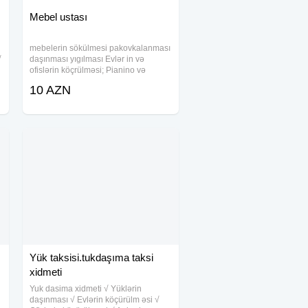
Mebel ustası
mebelerin sökülmesi pakovkalanması
√
daşınması yıgılması Evlər in və
ofislərin köçrülməsi; Pianino və
cehizlərin daşınma s ı; Şəhərdaxili və
10 AZN
regionlara yüklərin daşınması;
Mebellərin peşəkar fəhlələr tərəfindən
s ök
Yük taksisi.tukdaşıma taksi
xidmeti
Yuk dasima xidmeti √ Yüklərin
daşınması √ Evlərin köçürülm əsi √