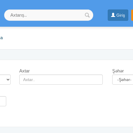
Giriş
ma
Axtar
Şəhər