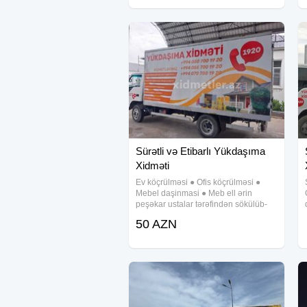
Sürətli və Etibarlı Yükdaşıma
Xidməti
Ev köçrülməsi ● Ofis köçrülməsi ●
Mebel daşinmasi ● Meb ell ərin
peşəkar ustalar tərəfindən sökülüb-
yığılması, qabl a şdir ilmasi ● Pianino
50 AZN
daşima ● Royalların daşınması ● Y ük
maşı nı və fəhlə xidməti ● Keyfiyyetli
ve