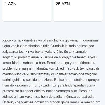
avadanlıq və materiala uyğun
1 AZN
25 AZN
texnologiya ilə həyata keçirirəm.
Nəticə olaraq təmiz, ətirli və
baxımlı örtük əldə edirsiniz. Dərin
Təmizləmə
Xalça yuma xidməti ev və ofis mühitində gigiyenanın qorunması
üçün vacib xidmətlərdən biridir. Gündəlik istifadə nəticəsində
xalçalarda toz, kir və bakteriyalar yığılır. Bu çirklənmələr
sağlamlıq problemlərinə, xüsusilə də allergiya və tənəffüs yolu
xəstəliklərinə səbəb ola bilər. Peşəkar xalça yuma xidməti bu
problemlərin qarşısını almağa kömək edir. Yüksək texnologiyalı
avadanlıqlar və xüsusi təmizləyici vasitələr sayəsində xalçalar
dərinləşdirilmiş şəkildə təmizlənir. Bu isə həm estetikanı qoruyur,
həm də xalçanın ömrünü uzadır. Ev şəraitində aparılan yuma
prosesi isə bu qədər effektiv nəticə verməyə bilər. Peşəkar
xidmətlər həm vaxtınıza, həm də sağlamlığınıza qənaət edir.
Üstəlik, xoşagəlməz qoxuların aradan qaldırılması ilə məkanınız