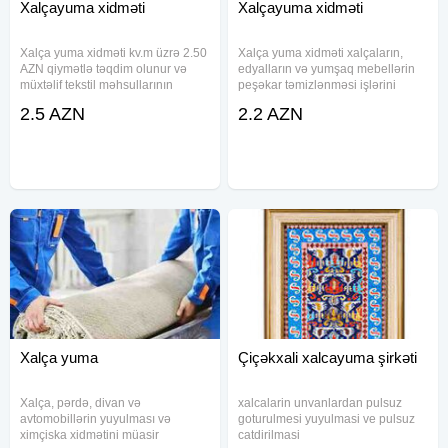
Xalçayuma xidməti
Xalçayuma xidməti
Xalça yuma xidməti kv.m üzrə 2.50
Xalça yuma xidməti xalçaların,
AZN qiymətlə təqdim olunur və
edyalların və yumşaq mebellərin
müxtəlif tekstil məhsullarının
peşəkar təmizlənməsi işlərini
təmizlənməsi həyata keçirilir.
həyata keçirir. Xalça və xalıların
2.5 AZN
2.2 AZN
Divan, pərdə və yataq
yuyulması, puxoviy edyalların
ləvazimatlarının yuyulması
təmizlənməsi və mebellərin
xidmətləri də eyni istiqamətdə
yerində təmizliyi yerinə yetirilir
təşkil olunur
Xalça yuma
Çiçəkxali xalcayuma şirkəti
Xalça, pərdə, divan və
xalcalarin unvanlardan pulsuz
avtomobillərin yuyulması və
goturulmesi yuyulmasi ve pulsuz
ximçiska xidmətini müasir
catdirilmasi