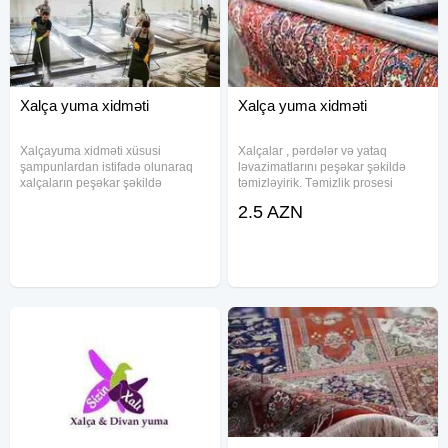
Xalça yuma xidməti
Xalça yuma xidməti
Xalçayuma xidməti xüsusi
Xalçalar , pərdələr və yataq
şampunlardan istifadə olunaraq
ləvazimatlarını peşəkar şəkildə
xalçaların peşəkar şəkildə
təmizləyirik. Təmizlik prosesi
təmizlənməsini təmin edir.
keyfiyyətli vasitələr və diqqətli
2.5 AZN
Şirkətimiz tərəfindən tətbiq olunan
yanaşma ilə həyata keçirilir. Şəffaf
üsullar xalçanın quruluşuna uyğun
qiymətlərlə müxtəlif tekstil
seçilir və dərin təmizlik əldə
məhsulları üçün uyğun
olunur.