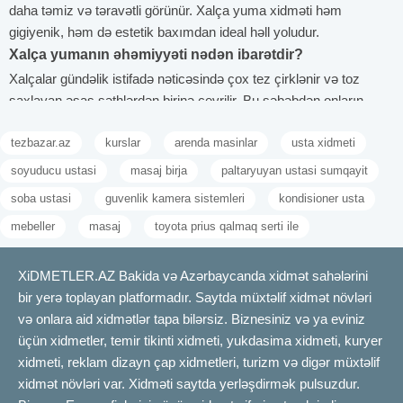
daha təmiz və təravətli görünür. Xalça yuma xidməti həm
gigiyenik, həm də estetik baxımdan ideal həll yoludur.
Xalça yumanın əhəmiyyəti nədən ibarətdir?
Xalçalar gündəlik istifadə nəticəsində çox tez çirklənir və toz
saxlayan əsas səthlərdən birinə çevrilir. Bu səbəbdən onların
mütəmadi təmizlənməsi həm estetik, həm də sağlamlıq
tezbazar.az
kurslar
arenda masinlar
usta xidmeti
baxımından olduqca vacibdir. Peşəkar xalça yuma xidməti təkcə
görünüşü deyil, həm də daxili gigiyenanı qoruyur. Aşağıdakı
soyuducu ustasi
masaj birja
paltaryuyan ustasi sumqayit
səbəblər xalça yumanın əhəmiyyətini daha aydın göstərir.
soba ustasi
guvenlik kamera sistemleri
kondisioner usta
Toz və allergenlərin aradan qaldırılması
mebeller
masaj
toyota prius qalmaq serti ile
Toz və allergenlər xalça səthinə yapışaraq tənəffüs yolları üçün
təhlükə yaradır. Bu maddələr xüsusilə uşaqlarda və allergiyaya
meyilli şəxslərdə ciddi problemlərə səbəb ola bilər. Xalçanın
XiDMETLER.AZ Bakida və Azərbaycanda xidmət sahələrini
peşəkar şəkildə yuyulması bu zərərli elementləri dərin qatlarından
bir yerə toplayan platformadır. Saytda müxtəlif xidmət növləri
təmizləməyə imkan verir. Bununla həm havanın keyfiyyəti artır,
və onlara aid xidmətlər tapa bilərsiz. Biznesiniz və ya eviniz
həm də sağlamlıq qorunur. Evdə aparılan adi süpürmə bu
üçün xidmetler, temir tikinti xidmeti, yukdasima xidmeti, kuryer
allergenlərin yalnız səthi hissəsini təmizləyə bilər. Bu səbəbdən,
xidmeti, reklam dizayn çap xidmetleri, turizm və digər müxtəlif
peşəkar xalça yuma allergik reaksiyaların qarşısını almaqda
xidmət növləri var. Xidməti saytda yerləşdirmək pulsuzdur.
vacib rol oynayır.