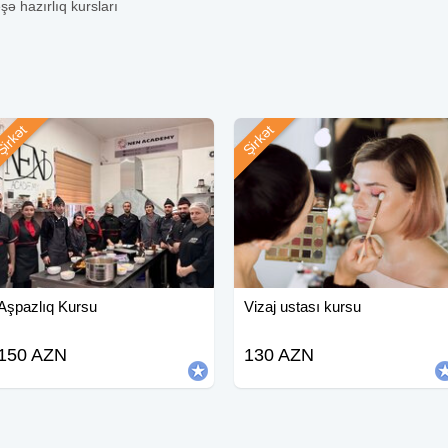
şə hazırlıq kursları
irkət
Şirkət
Aşpazlıq Kursu
Vizaj ustası kursu
150 AZN
130 AZN