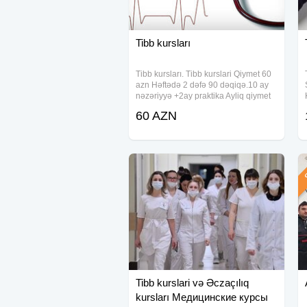
Tibb kursları
Tibb kursları. Tibb kurslari Qiymet 60
azn Həftədə 2 dəfə 90 dəqiqə.10 ay
nəzəriyyə +2ay praktika Ayliq qiymet
60 manat.Kursu bitirənlərə Diplom
60 AZN
verilir. #tibb kursu, #tibbi kurslar #tibb
dərsləri, #tibbi kurslar, #tibb
Ş
Tibb kurslari və Əczaçılıq
kursları Медицинские курсы