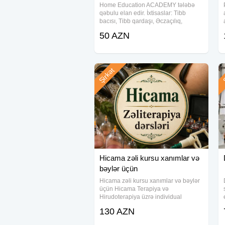
Home Education ACADEMY tələbə
qəbulu elan edir. İxtisaslar: Tibb
bacısı, Tibb qardaşı, Əczaçılıq,
Laboratoriya, Kosmetologiya, Hicama
50 AZN
və s. Bir gün nəzəriyyə bir gün də
dövlət xəstəxanasında praktika
formasında
Şirkət
Ş
Hicama zəli kursu xanımlar və
bəylər üçün
Hicama zəli kursu xanımlar və bəylər
üçün Hicama Terapiya və
Hirudoterapiya üzrə individual
dərslərə qəbul başladı Dərslər həkim
130 AZN
tərəfindən Praktiki və nəzəri keçilir.
Tələbə tam sərbəst şəkildə fərdi işə