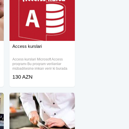
Access kurslari
Access kurslari Microsoft Access
.
proqramı Bu proqram verilənlər
mübadiləsinə imkan verir ki burada
s
Excel-dən verilənlərin əlavə edilməsi
130 AZN
və OLE obyektlərlə işləmək
mümkündür. OLE obyekt digər
proqram faylları şəkillər,