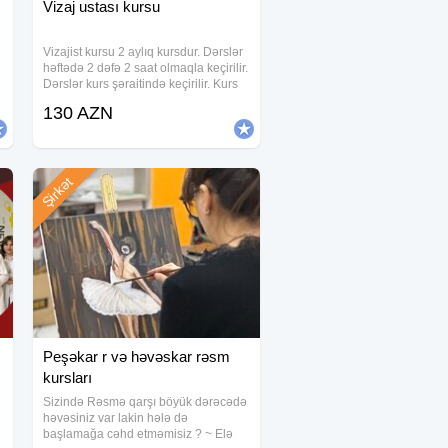
Vizaj ustası kursu
Vizajist kursu 2 aylıq kursdur. Dərslər
həftədə 2 dəfə 2 saat olmaqla keçirilir.
Dərslər kurs şəraitində keçirilir. Kurs
ərzində öyrədilir: - Makiyajın sirrləri; -
130 AZN
Üz quruluşuna uyğun makiyajın
edilməsi; - Makiyajın
Şirkət
Peşəkar r və həvəskar rəsm
kursları
Sizində Rəsmə qarşı böyük dərəcədə
həvəsiniz var lakin hələ də
başlamağa cəhd etməmisiz ? ~ Elə