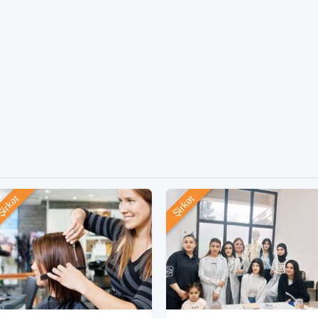
irkət
Şirkət