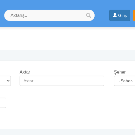
Giriş
Axtar
Şəhər