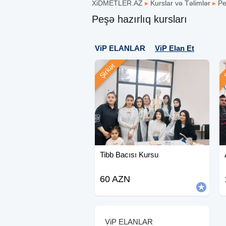
XiDMETLER.AZ
▸
Kurslar və Təlimlər
▸
Pe
Peşə hazırlıq kursları
ViP ELANLAR
ViP Elan Et
Şirkət
Ş
Tibb Bacısı Kursu
60 AZN
ViP ELANLAR