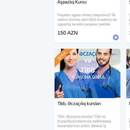
Aşpazlıq Kursu
Peşəkar aşpaz olmaq istəyirsiniz? İlk
addımı bizimlə atın! NEN Academy-də
aşpazlıq sənətini peşəkar şəkildə
öyrənin! Dünyanın ən məşhur mətbəx
150 AZN
sirlərini kəşf edin, unudulmaz
reseptlər hazırlayın və karyeranıza
güclü bir
Şirkət
Tibb, Əczaçılıq kursları
Tibb, Əczaçılıq kursları Tibb ve
Eczaciliq kurslarımıza qatılmaqala
bacarıqlarınızı artırın. Beləcə İş