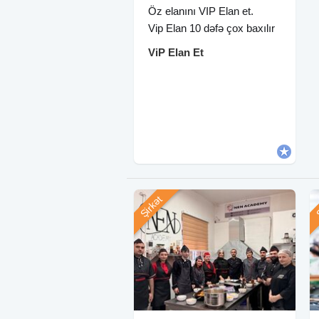
Öz elanını VIP Elan et.
Vip Elan 10 dəfə çox baxılır
ViP Elan Et
Şirkət
Ş