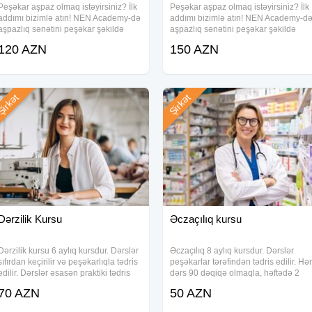
Peşəkar aşpaz olmaq istəyirsiniz? İlk
Peşəkar aşpaz olmaq istəyirsiniz? İlk
addımı bizimlə atın! NEN Academy-də
addımı bizimlə atın! NEN Academy-d
aşpazlıq sənətini peşəkar şəkildə
aşpazlıq sənətini peşəkar şəkildə
öyrənin! Dünyanın ən məşhur mətbəx
öyrənin! Dünyanın ən məşhur mətbəx
120 AZN
150 AZN
sirlərini kəşf edin, unudulmaz
sirlərini kəşf edin, unudulmaz
reseptlər hazırlayın və karyeranıza
reseptlər hazırlayın və karyeranıza
güclü bir
güclü bir
irkət
Şirkət
Dərzilik Kursu
Əczaçılıq kursu
Dərzilik kursu 6 aylıq kursdur. Dərslər
Əczaçılıq 8 aylıq kursdur. Dərslər
sıfırdan keçirilir və peşəkarlıqla tədris
peşəkarlar tərəfindən tədris edilir. Hər
edilir. Dərslər əsasən praktiki tədris
dərs 90 dəqiqə olmaqla, həftədə 2
olunur. Tələbələr öncə çertyojların
gün tədris edilir. Dərslər nəzəri və
70 AZN
50 AZN
çəkilməsini öyrənir, düzgün
praktiki şəkildə keçirilir. İlk öncə
metodikanı mənimsəyirlər. Daha
ümumi sahə haqqında nəzəri