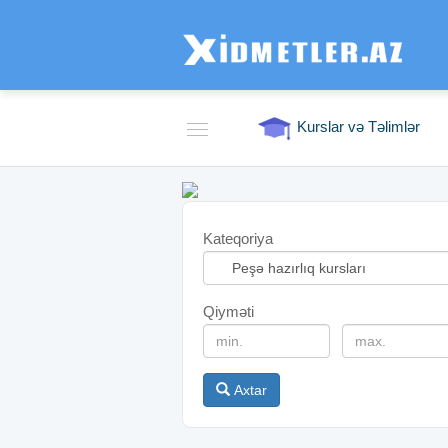
Kurslar və Təlimlər
Kateqoriya
Qiyməti
Axtar