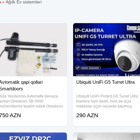
a
▸
Ağıllı Ev sistemləri
Avtomatik qapi qollari
Ubiquiti UniFi G5 Turret Ultra
Smartdoors
Size Yenilenmis Avtomatik darvaza
Ubiquiti UniFi Protect G5 Turret Ultra
qolları Onedoors SB-5000
Kamera həm daxili, həm də açıq
muherriklerini teqdim edirik Onedoors
məkanlar üçün nəzərdə tutulmuş
(Design by italy) ● Çəkisi12 kq ●
premium 2K təhlükəsizlik həllidir. Bu
750 AZN
290 AZN
Maksimal Ceki-400 kq ● Maksimal en
model yüksək keyfiyyətli görüntü,
4m ● Mühafizə sinfi İP44 ● Ölçülər
geniş baxış bucağı və ağıllı analiz
23X30X65 ● İşləmə
imkanları