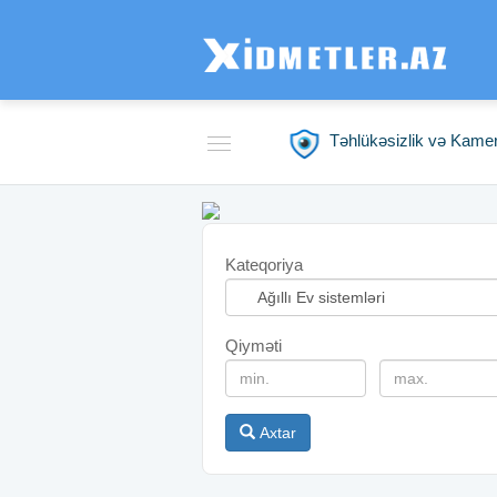
Təhlükəsizlik və Kame
Kateqoriya
Qiyməti
Axtar