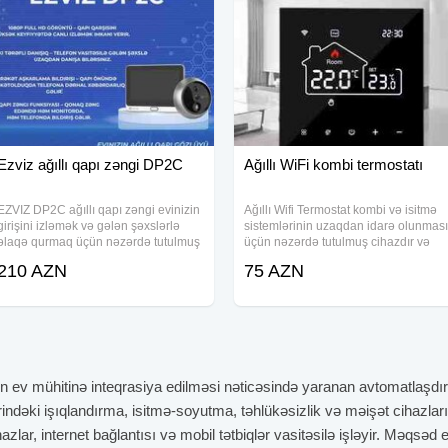
Ezviz ağıllı qapı zəngi DP2C
Ağıllı WiFi kombi termostatı
EZVIZ DP2C ağıllı qapı zəngi evinizin
Ağıllı Wifi Termostat kombi və isitmə
girişini izləmək və gələn şəxslərlə
sistemlərinin uzaqdan idarə olunması
əlaqə qurmaq üçün nəzərdə tutulmuş
üçün nəzərdə tutulmuş cihazdır və
kamera və qapı zəngi funksiyasını
WiFi vasitəsilə rahat nəzarət imkanı
210 AZN
75 AZN
birləşdirir. Daxili ekran və mobil tətbiq
yaradır. Ev və ofis mühitində
vasitəsilə qapı önündə baş
temperaturun dəqiq tənzimlənməsi
üçün LCD
rın ev mühitinə inteqrasiya edilməsi nəticəsində yaranan avtomatlaşdı
lərindəki işıqlandırma, isitmə-soyutma, təhlükəsizlik və məişət cihazla
ihazlar, internet bağlantısı və mobil tətbiqlər vasitəsilə işləyir. Məqs