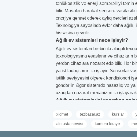
təhlükəsizlik və enerji səmərəliliyi təmin
bilir. Məsələn hərəkət sensoru vasitəsilə
enerjiyə qənaət edərək aylıq xərcləri azal
Texnologiya sayəsində evlər daha ağıllı, i
hissəsinə çevrilir.
Ağıllı ev sistemləri necə işləyir?
Ağıllı ev sistemləri bir-biri ilə əlaqəli tex
texnologiyasına əsaslanır və cihazların b
yerdən cihazlara nəzarət edə bilir. Hər b
ya istifadəçi əmri ilə işləyir. Sensorlar v
istilik səviyyəsini ölçərək kondisioneri i
göndərilir. Əgər sistemdə nasazlıq və ya 
uzaqdan nəzarət mexanizmi ilə işləyərək 
Ağıllı ev sistemlərini seçərkən nələ
Ağıllı ev sistemlərini seçərkən ilk növbə
xidmet
tezbazar.az
kurslar
sistemin neçə otaqda və hansı cihazlarla 
yoxlamaq uzunmüddətli rahatlıq təmin edə
alo usta servisi
kamera kiraye
me
Cihazların enerji sərfiyyatı və enerji qəna