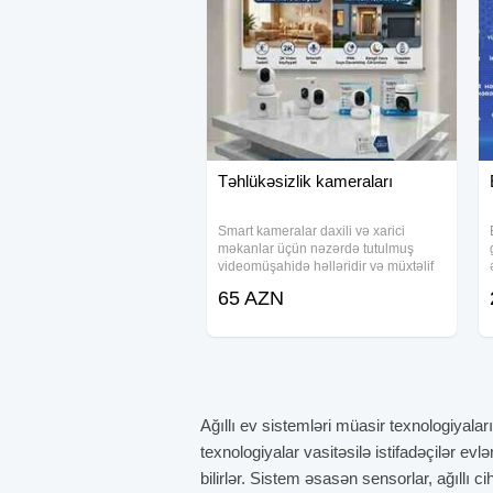
Təhlükəsizlik kameraları
Smart kameralar daxili və xarici
məkanlar üçün nəzərdə tutulmuş
videomüşahidə həlləridir və müxtəlif
modellərlə təqdim olunur. Bu cihazlar
65 AZN
mobil telefon vasitəsilə canlı izləmə
və təhlükəsiz nəzarət imkanı yaradır
Ağıllı ev sistemləri müasir texnologiyala
texnologiyalar vasitəsilə istifadəçilər ev
bilirlər. Sistem əsasən sensorlar, ağıllı c