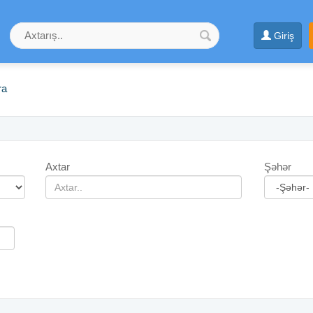
Giriş
ra
Axtar
Şəhər