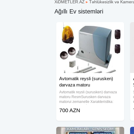
XiDMETLER.AZ
▸
Təhlükəsizlik və Kamer
Ağıllı Ev sistemləri
Avtomatik reysli (surusken)
darvaza matoru
Avtomatik reysli (surusken) darvaza
matoru ResmSurusken darvaza
matorui zemanetle Xarakteristika:
<>Çəki 18 kq <>İstehsal ölkə Çin
700 AZN
<>Maksimal çəki 1200 kq <>Maksimal
en 10 m <>Mühafizə