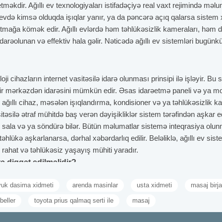
 etməkdir. Ağıllı ev texnologiyaları istifadəçiyə real vaxt rejimində mə
 evdə kimsə olduqda işıqlar yanır, ya da pəncərə açıq qalarsa sistem 
tmağa kömək edir. Ağıllı evlərdə həm təhlükəsizlik kameraları, həm də a
darəolunan və effektiv hala gəlir. Nəticədə ağıllı ev sistemləri bugün
noloji cihazların internet vasitəsilə idarə olunması prinsipi ilə işləyir. 
ir mərkəzdən idarəsini mümkün edir. Əsas idarəetmə paneli və ya mobil 
ir ağıllı cihaz, məsələn işıqlandırma, kondisioner və ya təhlükəsizli
asitəsilə ətraf mühitdə baş verən dəyişikliklər sistem tərəfindən aşkar 
şə sala və ya söndürə bilər. Bütün məlumatlar sistemə inteqrasiya olunmu
təhlükə aşkarlanarsa, dərhal xəbərdarlıq edilir. Beləliklə, ağıllı ev 
rahat və təhlükəsiz yaşayış mühiti yaradır.
rə diqqət edilməlidir?
də ehtiyaclarınıza uyğun funksionallığa malik cihazları müəyyənləşdirmə
yuk dasima xidmeti
arenda masinlar
usta xidmeti
masaj birja
işləyəcəyini öncədən planlaşdırmağı tələb edir. Seçəcəyiniz sistemin 
cək. Təhlükəsizlik və məlumatların məxfiliyi məsələləri də əsas diqq
beller
toyota prius qalmaq serti ile
masaj
ət funksiyası da dəyərləndirilməlidir. Sistemə daxil olan mobil tətbiqin