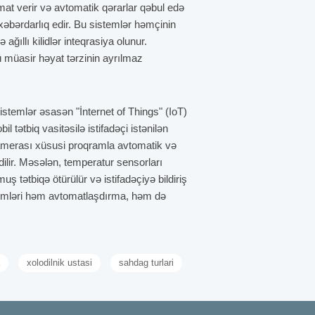
lumat verir və avtomatik qərarlar qəbul edə
xəbərdarlıq edir. Bu sistemlər həmçinin
ğıllı kilidlər inteqrasiya olunur.
kü müasir həyat tərzinin ayrılmaz
Bu sistemlər əsasən "İnternet of Things" (IoT)
tətbiq vasitəsilə istifadəçi istənilən
k kamerası xüsusi proqramla avtomatik və
edilir. Məsələn, temperatur sensorları
ş tətbiqə ötürülür və istifadəçiyə bildiriş
sistemləri həm avtomatlaşdırma, həm də
lisiniz. Evinizin ölçüsü və planı,
xolodilnik ustasi
sahdag turlari
digər cihazlarla inteqrasiya imkanlarını
ət yetirilməli məqamlar arasındadır.
 istifadəçi dostu olması gündəlik istifadədə