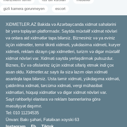
uşaqlar melodiyanı tanıma, səs diapazonu və ahəng qurmaq kimi
bacarıqları inkişaf etdirirlər. Rəqs dərsləri isə bədən elastikliyini
gizli kamera gorunmeyen
escort
artırır, duruşu düzəldir və enerji sərfiyyatını balanslaşdırır. Bu
sahədəki təlimlər uşaqların sosiallaşmasına, yeni dostlar
XiDMETLER.AZ Bakida və Azərbaycanda xidmət sahələrini
qazanmasına və komandada işləmək bacarığını inkişaf
bir yerə toplayan platformadır. Saytda müxtəlif xidmət növləri
etdirməsinə imkan yaradır. Eyni zamanda, səhnə çıxışları
və onlara aid xidmətlər tapa bilərsiz. Biznesiniz və ya eviniz
uşaqlarda özünəinam hissini gücləndirir. Uşaqlar ifadə etmə
üçün xidmetler, temir tikinti xidmeti, yukdasima xidmeti, kuryer
azadlığı qazandıqca emosional olaraq daha açıq və balanslı
xidmeti, reklam dizayn çap xidmetleri, turizm və digər müxtəlif
olurlar. Musiqi və rəqs dərsləri eyni zamanda uşaqların estetik
xidmət növləri var. Xidməti saytda yerləşdirmək pulsuzdur.
zövqünün formalaşmasına da xidmət edir. Ailə ilə birlikdə keçirilən
Biznes, Ev və ofisləriniz üçün xidmət sifariş etmək indi çox
musiqili tədbirlər isə sosial bağları gücləndirir. Bu təlimlər həmçinin
asan oldu. Xidmetler.az saytı ilə sizə lazım olan xidməti
nitq inkişafı, yaddaş və eşitmə qabiliyyətinə də müsbət təsir edir.
asanlıqla tapa bilərsiz. Usta təmir xidməti, yükdaşıma xidməti,
Valideynlərin dəstəyi ilə bu dərslər daha effektiv nəticə verir.
çatdırılma xidməti, tərcümə xidməti, vergi mühasibat
Ümumilikdə, musiqi və rəqs təlimləri uşaqların yaradıcı
xidmətləri, hüquqi xidmətlər və digər xidmət növləri var.
potensialını üzə çıxarır və onların daha sağlam, sosial və balanslı
Sayt rəhbərliyi elanlara və reklam bannerlərinə görə
fərdlər kimi formalaşmasına kömək edir.
məsuliyyət daşımır.
Musiqi və rəqsin emosional inkişaf və özünüifadə
Tel: 010 11234535
bacarığına təsiri
Ünvan: Bakı şəhəri, Fətəlixan xoyski 63
Musiqi və rəqs insanın daxili dünyasını ifadə etməsinin ən təsirli
Instagram
Fb
Tiktok