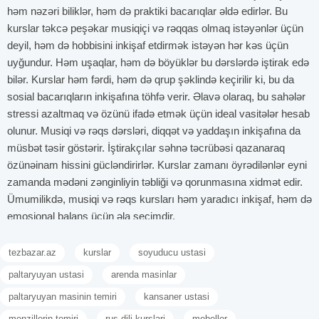
həm nəzəri biliklər, həm də praktiki bacarıqlar əldə edirlər. Bu
kurslar təkcə peşəkar musiqiçi və rəqqas olmaq istəyənlər üçün
deyil, həm də hobbisini inkişaf etdirmək istəyən hər kəs üçün
uyğundur. Həm uşaqlar, həm də böyüklər bu dərslərdə iştirak edə
bilər. Kurslar həm fərdi, həm də qrup şəklində keçirilir ki, bu da
sosial bacarıqların inkişafına töhfə verir. Əlavə olaraq, bu sahələr
stressi azaltmaq və özünü ifadə etmək üçün ideal vasitələr hesab
olunur. Musiqi və rəqs dərsləri, diqqət və yaddaşın inkişafına da
müsbət təsir göstərir. İştirakçılar səhnə təcrübəsi qazanaraq
özünəinam hissini gücləndirirlər. Kurslar zamanı öyrədilənlər eyni
zamanda mədəni zənginliyin təbliği və qorunmasına xidmət edir.
Ümumilikdə, musiqi və rəqs kursları həm yaradıcı inkişaf, həm də
emosional balans üçün əla seçimdir.
Uşaqlar üçün musiqi və rəqs təlimlərinin faydaları
tezbazar.az
kurslar
soyuducu ustasi
Uşaqlar üçün musiqi və rəqs təlimləri onların həm fiziki, həm də
zehni inkişafına çoxsaylı müsbət təsirlər göstərir. Bu təlimlər
paltaryuyan ustasi
arenda masinlar
erkən yaşlardan uşaqlarda ritm hissi, diqqət toplama və
paltaryuyan masinin temiri
kansaner ustasi
koordinasiya bacarıqlarını formalaşdırır. Musiqi dərsləri vasitəsilə
menzillerin temiri
rus dili kurslari
mebeller