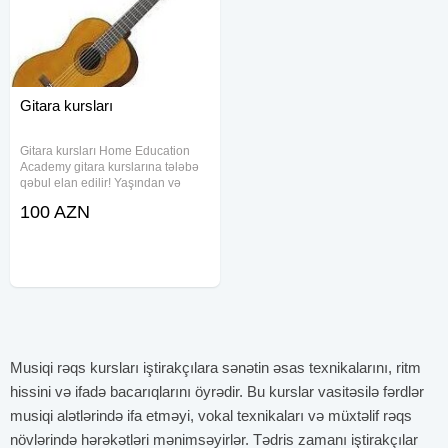
Gitara kursları
Gitara kursları Home Education
Academy gitara kurslarına tələbə
qəbul elan edilir! Yaşından və
cinsindən asılı olmayaraq hər kəs
100 AZN
gitara dərslərimizə müraciət edə
bilər. Dərslər uşaqlar, yeniyetmələr
və böyüklər üçün
Musiqi rəqs kursları iştirakçılara sənətin əsas texnikalarını, ritm
hissini və ifadə bacarıqlarını öyrədir. Bu kurslar vasitəsilə fərdlər
musiqi alətlərində ifa etməyi, vokal texnikaları və müxtəlif rəqs
növlərində hərəkətləri mənimsəyirlər. Tədris zamanı iştirakçılar