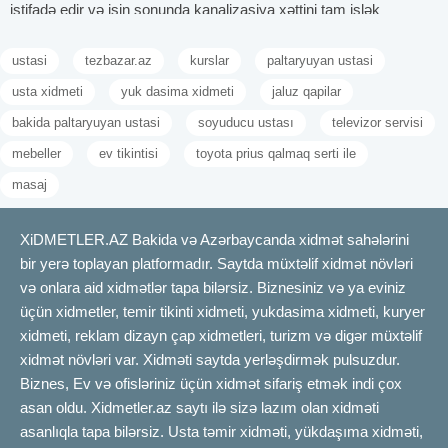
istifadə edir və işin sonunda kanalizasiya xəttini tam işlək
vəziyyətə gətirirlər.
Kanalizasiya işlərində təcrübə həlledici amildir. Təcrübəli usta işə
ustasi
tezbazar.az
kurslar
paltaryuyan ustasi
daha operativ yanaşır, borunun quruluşunu yaxşı tanıyır və ən
usta xidmeti
yuk dasima xidmeti
jaluz qapilar
səmərəli üsulu seçir. Onun bilik və bacarıqları sayəsində problem
bakida paltaryuyan ustasi
soyuducu ustası
televizor servisi
həm vaxtına qənaətlə, həm də uzunmüddətli həll ilə aradan
qaldırılır.
mebeller
ev tikintisi
toyota prius qalmaq serti ile
Məsələn, sadə tıxanmalarda mexaniki spiral kifayət edirsə,
masaj
mürəkkəb hallarda hidrodinamik avadanlıq və kamera
diaqnostikası tələb olunur. Təcrübəli ustanın fərqi də məhz
XiDMETLER.AZ Bakida və Azərbaycanda xidmət sahələrini
buradadır. O, hər vəziyyət üçün ən optimal həlli bilir və müştəriyə
bir yerə toplayan platformadır. Saytda müxtəlif xidmət növləri
əlavə xərclərdən qaçmaq imkanı yaradır.
və onlara aid xidmətlər tapa bilərsiz. Biznesiniz və ya eviniz
XiDMETLER.AZ saytında peşəkar ustaları seçmək həm
üçün xidmetler, temir tikinti xidmeti, yukdasima xidmeti, kuryer
vaxtınıza, həm də büdcənizə qənaət edəcək. Ən əsası isə
xidmeti, reklam dizayn çap xidmetleri, turizm və digər müxtəlif
uzunmüddətli rahatlıq və təmizlik təmin olunacaq.
xidmət növləri var. Xidməti saytda yerləşdirmək pulsuzdur.
Kanalizasiya ustası xidmətinin növləri
Biznes, Ev və ofisləriniz üçün xidmət sifariş etmək indi çox
Kanalizasiya sistemlərində yaranan tıxanmaların aradan
asan oldu. Xidmetler.az saytı ilə sizə lazım olan xidməti
qaldırılması müxtəlif üsullarla həyata keçirilir. Hər metodun öz
asanlıqla tapa bilərsiz. Usta təmir xidməti, yükdaşıma xidməti,
üstünlükləri və tətbiq sahəsi var. Ustaların seçimində əsas