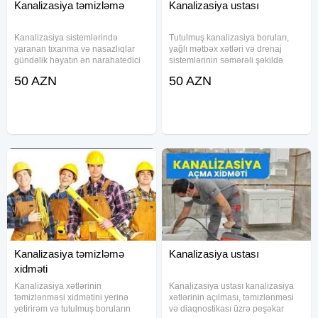
Kanalizasiya təmizləmə
Kanalizasiya ustası
Kanalizasiya sistemlərində
Tutulmuş kanalizasiya boruları,
yaranan tıxanma və nasazlıqlar
yağlı mətbəx xətləri və drenaj
gündəlik həyatın ən narahatedici
sistemlərinin səmərəli şəkildə
problemlərindən biridir. Bu kimi
təmizlənməsi üçün müasir
50 AZN
50 AZN
hallar həm ev şəraitində, həm də
texnologiyalara əsaslanan
iş yerlərində normal fəaliyyətin
peşəkar xidmət təqdim edirik.
pozulmasına səbəb olur. Lakin
Xüsusi təzyiqli aparat vasitəsilə
boruların
Kanalizasiya təmizləmə
Kanalizasiya ustası
xidməti
Kanalizasiya xətlərinin
Kanalizasiya ustası kanalizasiya
təmizlənməsi xidmətini yerinə
xətlərinin açılması, təmizlənməsi
yetirirəm və tutulmuş boruların
və diaqnostikası üzrə peşəkar