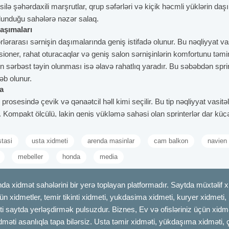
üsusilə şəhərdaxili marşrutlar, qrup səfərləri və kiçik həcmli yüklərin d
 olunduğu sahələrə nəzər salaq.
daşımaları
rlərarası sərnişin daşımalarında geniş istifadə olunur. Bu nəqliyyat va
ioner, rahat oturacaqlar və geniş salon sərnişinlərin komfortunu təmin 
rın sərbəst təyin olunması isə əlavə rahatlıq yaradır. Bu səbəbdən spr
əb olunur.
a
prosesində çevik və qənaətcil həll kimi seçilir. Bu tip nəqliyyat vasitə
Kompakt ölçülü, lakin geniş yükləmə sahəsi olan sprinterlər dar küçə
lması üçün xüsusi bərkidici sistemlər mövcuddur. Qısa və orta məsaf
dəyişiklikləri zamanı etibarlı bir nəqliyyat alternativi təqdim edir.
stasi
usta xidmeti
arenda masinlar
cam balkon
navien
 çatdırılması
mebeller
honda
media
ü ticarət məhsullarının gündəlik çatdırılması üçün istifadə olunur. Bu 
ğındır. Qapıdan-qapıya çatdırılma imkanı bizneslərə vaxt və resurs 
dmət sahələrini bir yerə toplayan platformadır. Saytda müxtəlif xid
eratur tələb edən məhsullar da təhlükəsiz daşına bilir. Tıxac və par
çün xidmetler, temir tikinti xidmeti, yukdasima xidmeti, kuryer xidmeti
terlər e-ticarət və logistika sahəsində vacib rol oynayır.
daşımaları
ti saytda yerləşdirmək pulsuzdur. Biznes, Ev və ofisləriniz üçün xidmə
a məqsədli qrup səfərləri üçün ideal seçimdir. Məktəb turları, ailəvi pi
idməti asanlıqla tapa bilərsiz. Usta təmir xidməti, yükdaşıma xidməti, 