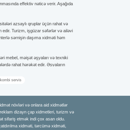
aşınmasında effektiv nəticə verir. Aşağıda
sitələri azsaylı qruplar üçün rahat və
edir. Turizm, işgüzar səfərlər və ailəvi
interlə sərnişin daşıma xidməti həm
ləri mebel, məişət əşyaları və texniki
lərdə rahat hərəkət edir. Əşyaların
əli daşınmalarda xərclərə qənaət etmək
 kombi servis
xidmət pərakəndə satış, restoran, aptek və
baxımından böyük üstünlük verir.
mət növləri və onlara aid xidmətlər
klama problemi yaşamadan sürətli
, reklam dizayn çap xidmetleri, turizm və
t sifariş etmək indi çox asan oldu.
kniklər, toy və yas mərasimləri üçün kiçik
çatdırılma xidməti, tərcümə xidməti,