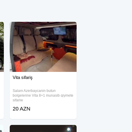
Vita sifariş
Salam Azerbaycanin butun
bolgelerine Vita 8+1 munasib qiymete
sifariw
20 AZN