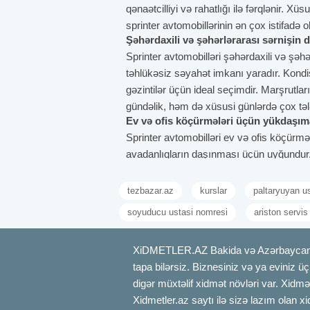
qənaətcilliyi və rahatlığı ilə fərqlənir. X
sprinter avtomobillərinin ən çox istifadə
Şəhərdaxili və şəhərlərarası sərnişin 
Sprinter avtomobilləri şəhərdaxili və şəhə
təhlükəsiz səyahət imkanı yaradır. Kondis
gəzintilər üçün ideal seçimdir. Marşrutla
gündəlik, həm də xüsusi günlərdə çox təl
Ev və ofis köçürmələri üçün yükdaşım
Sprinter avtomobilləri ev və ofis köçürmə 
avadanlıqların daşınması üçün uyğundur. 
zədələnmədən və sürətli şəkildə çatdırı
üçün ideal vasitə hesab olunur. Ev və ofis 
tezbazar.az
kurslar
paltaryuyan u
Ticarət məhsullarının və avadanlıqların
soyuducu ustasi nomresi
ariston servis
Sprinter avtomobilləri kiçik və orta ölçül
ofis avadanlıqları sahəsində olduqca yay
XiDMETLER.AZ Bakida və Azərbaycanda xi
Soyuducu və izotermik modelləri ilə temp
tapa bilərsiz. Biznesiniz və ya eviniz ü
çatdırılma təmin edilir. Bu baxımdan sprin
Tədbirlər və ekskursiyalar üçün qrup 
digər müxtəlif xidmət növləri var. Xidmə
Sprinter avtomobilləri tədbir və ekskursiy
Xidmetler.az saytı ilə sizə lazım olan x