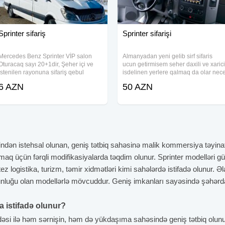
Sprinter sifariş
Sprinter sifarişi
Mercedes Benz Sprinter VİP salon
Almanyadan yeni gelib sirf sifaris
Oturacaq sayı 20+1dir, Şeher içi ve
ucun getirmisem seher daxili ve xarici
istenilen rayonuna sifariş qebul
isdelinen yerlere qalmaq da olar nec
olunur. Sirketlerden sifaris qebul
gun isdesez yeni munasib qiymete
6 AZN
50 AZN
olunur . Kondisoner, Avtomatik salon
tebiki masinin rahatciligina gore
qapisi, Televizor . YUKSEK SEVYEDE
deyisir bizde full ve dolu masinlardir
MUSIQI
ndən istehsal olunan, geniş tətbiq sahəsinə malik kommersiya təyinat
aq üçün fərqli modifikasiyalarda təqdim olunur. Sprinter modelləri güc
z-tez logistika, turizm, təmir xidmətləri kimi sahələrdə istifadə olunur. 
zunluğu olan modellərlə mövcuddur. Geniş imkanları sayəsində şəhərda
da istifadə olunur?
adəsi ilə həm sərnişin, həm də yükdaşıma sahəsində geniş tətbiq olunur.