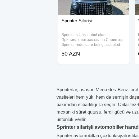
Sprinter Sifarişi
Sprinter sifarişi qəbul olunur.
Принимаются заказы на Спринтер.
Sprinter orders are being accepted.
Biz Azərbaycan daxilində istənilən
50 AZN
istiqamətdə nəqliyyat xidməti
(Mercedes Vito, Viano, V class, E
class, S class,
Sprinterlər, əsasən Mercedes-Benz tərəfi
vasitələri həm yük, həm də sərnişin daşım
baxımdan etibarlılığı ilə seçilir. Onlar te
mexaniki sürət qutusu, fərqli gücü və u
üstünlük verilir.
Sprinter sifarişli avtomobillər hara
Sprinter avtomobilləri çoxfunksiyalı istif