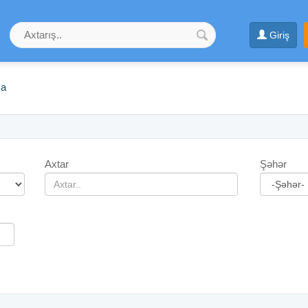
Giriş
ma
Axtar
Şəhər