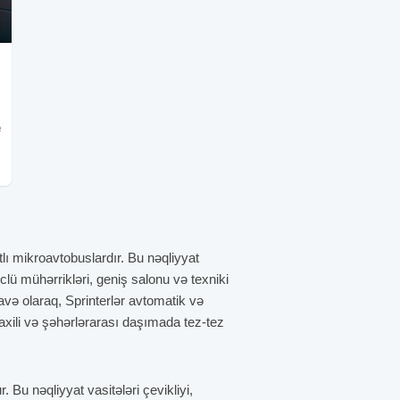
e
lı mikroavtobuslardır. Bu nəqliyyat
lü mühərrikləri, geniş salonu və texniki
Əlavə olaraq, Sprinterlər avtomatik və
xili və şəhərlərarası daşımada tez-tez
 Bu nəqliyyat vasitələri çevikliyi,