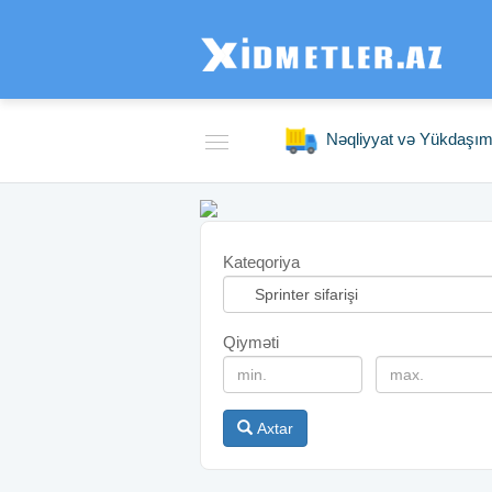
Nəqliyyat və Yükdaşı
Kateqoriya
Qiyməti
Axtar