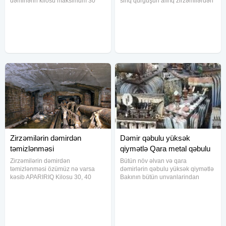
dəmirlərin kilosu maksimum 30
sinq qurğuşun alırıq zirzəmilərdən
qəpikdən, qarışıq dəmirlərin kilosu
dəmir alışı bağlardan dəmir alırıq
razılaşma yolu ilə, mağaza
obyektlərdən demir alırıq
xəstəxana anbar qaraj sexlərdən
sexlərdən metal alırıq anbarlardan
metallar alırıq özümüz
metal alırıq
Zirzəmilərin dəmirdən
Dəmir qəbulu yüksək
təmizlənməsi
qiymətlə Qara metal qəbulu
Zirzəmilərin dəmirdən
Bütün növ əlvan və qara
təmizlənməsi özümüz nə varsa
dəmirlərin qəbulu yüksək qiymətlə
kəsib APARIRIQ Kilosu 30, 40
Bakının bütün unvanlarindan
qəpik arasında dəyişir
aparırıq texnikamiz var Əyər sizin
evinizdə qarajınızda obyektinizdə
zavodunuzda dəmir varsa bizə
zəng edin.