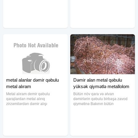
cəkilərlə işləyirik mis latun
Düraliminum, mis, nerj, qurquşun
alminum nerj sink qurğuşun dural
və.s ) və qara metalın ( Dəmir,
ALIRIQ Köhnə mis kabellər alırıq
Çuğun, polad və.s ) ən yüksək
qiymət hər gün dəyişir, ona görə
qiymətlə nəğd vəya köçürmə üsulu
ilə
metal alanlar dəmir qəbulu
Dəmir alan metal qəbulu
metal alıram
yüksək qiymətlə metallolom
Metal alıram demir qəbulu
Bütün növ qara və əlvan
qarajlardan metal alırıq
dəmirlərin qəbulu birbaşa zavod
zirzəmilərdən dəmir alışı
qiymətinə Bakının bütün
bağlardan dəmir alırıq
ünvanlarına gəlirik yerində çəkib
obyektlərdən demir alırıq
aparırıq Maşın və fəhlə pulu
anbarlardan metal alırıq
alınmır Radio texnikalar alırıq
ünvanlardan aparırıq
Köhnə avadanlıqları alırıq Əlavə
məlumat