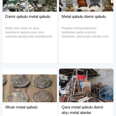
Dəmir qəbulu metal qəbulu
Metal qəbulu dəmir qəbulu
Bütün növ əlvan və qara
Peşəkar komandalarımız
dəmirlərin qəbulu əyər sizin
tərəfindən gəlib ərazinizi
evinizdə qarajınızda obyektinizdə
dəmirdən, təmizləyib sıfırdan sizə
zavodunuzda dəmir varsa bizə
təhvil verəcəyik. Komanda olaraq
müraciət edin Biz gəlib Bakının
dəmir söküntü işləri ilə məşğul
bütün unvanlarindan aparırıq
oluruq. 1tondan yuxarı dəmirlər
texnikamiz və fəhləmiz var
olduğu halda bizi zəng edib çağıra
0.5.5.8.3.1.2.6
Əlvan metal qəbulu
Qara metal qəbulu dəmir
alışı metal alanlar