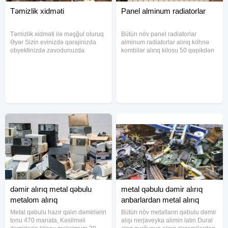
Təmizlik xidməti
Panel alminum radiatorlar
Təmizlik xidməti ilə məşğul oluruq
Bütün növ panel radiatorlar
Əyər Sizin evinizdə qarajinizda
alminum radiatorlar alırıq köhnə
obyektinizdə zavodunuzda
kombilər alırıq kilosu 50 qəpikdən
təmizlik işləri varsa Bizimlə əlaqə
2.30 qəpiyə qədər məktəblərlə
saxlayın Qiymət işin həcminə və
işləyirəm obyektlərlə işləyirəm
çoxluğuna uyğun hesablanır.Fəhlə
obyektlərlə işləyirəm radiatorlar
və texnikamız var Qaraj
alışı panel radiatorlar
dəmir alırıq metal qəbulu
metal qəbulu dəmir alırıq
metalom alırıq
anbarlardan metal alırıq
Metal qəbulu hazır qalın dəmirlərin
Bütün növ metalların qəbulu dəmir
tonu 470 manata, Kəsilməli
alışı nerjaveyka alimin latın Dural