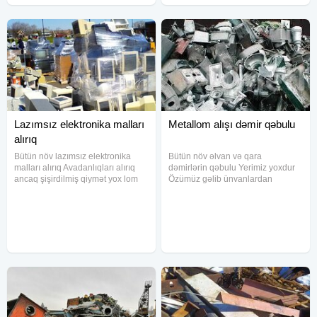
Lazımsız elektronika malları
Metallom alışı dəmir qəbulu
alırıq
Bütün növ lazımsız elektronika
Bütün növ əlvan və qara
malları alırıq Avadanlıqları alırıq
dəmirlərin qəbulu Yerimiz yoxdur
ancaq şişirdilmiş qiymət yox lom
Özümüz gəlib ünvanlardan
kimi
aparırıq qiymət 30 qəpikdən 45
qəpiyə qədər