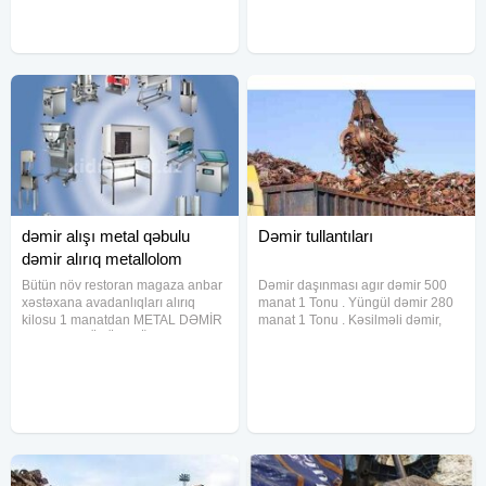
kilosu 1 manat
dəmir alışı metal qəbulu
Dəmir tullantıları
dəmir alırıq metallolom
Bütün növ restoran magaza anbar
Dəmir daşınması agır dəmir 500
xəstəxana avadanlıqları alırıq
manat 1 Tonu . Yüngül dəmir 280
kilosu 1 manatdan METAL DƏMİR
manat 1 Tonu . Kəsilməli dəmir,
QƏBULU BÜTÜN NÖV QARA VƏ
turba, çən, və s 250 manat tonu.
ƏLVAN METALLARIN QƏBU BİR
Çugun 360 manat tonu. Xaiş
BAŞA ZAVODDU TONDAN ARTIQ
edirəm tondan aşagı dəmirə görə
ÇƏKİLƏRLƏ İŞLƏYİRİK XAİŞ
narahat etməyin. Mis, 10 manat ,
EDİRƏM BOŞ YERƏ NARAHAT