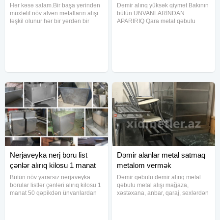
Hər kəsə salam.Bir başa yerindən
Dəmir alırıq yüksək qiymət Bakının
müxtəlif növ alven metalların alışı
bütün UNVANLARİNDAN
təşkil olunur hər bir yerdən bir
APARIRIQ Qara metal qəbulu
başa alınaraq alınır lakin ağır
metallolom alışı mis latun alminum
çəkidə və topdan şəkildə alısi
nerj sink qurğuşun dural ALIRIQ
təşkil olunur.Qiymətdə razılaşmaq
köhnə avadanlıqların qəbulu 500
da olur.Yani heç bir
kilodan artıq cəkilərlə işləyirik.
Nerjaveyka nerj boru list
Dəmir alanlar metal satmaq
çənlər alırıq kilosu 1 manat
metalom vermək
50 qə
Bütün növ yararsız nerjaveyka
Dəmir qəbulu demir alırıq metal
borular listlər çənləri alırıq kilosu 1
qəbulu metal alışı mağaza,
manat 50 qəpikdən ünvanlardan
xəstəxana, anbar, qaraj, sexlərdən
götürürük diqqət satmırıq Alırıq
metallar alırıq.
maqnit tutan nerjaveykaların kilosu
40 qəpiyə maqnit tutmayan nerjlər