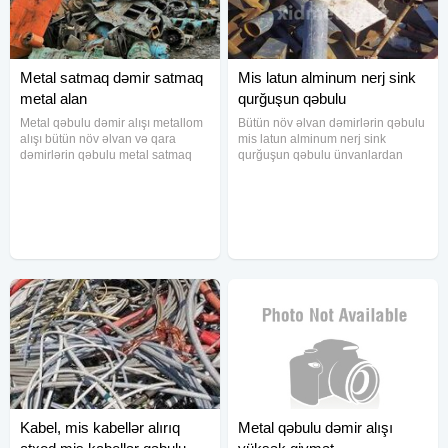
Metal satmaq dəmir satmaq
Mis latun alminum nerj sink
metal alan
qurğuşun qəbulu
Metal qəbulu dəmir alışı metallom
Bütün növ əlvan dəmirlərin qəbulu
alışı bütün növ əlvan və qara
mis latun alminum nerj sink
dəmirlərin qəbulu metal satmaq
qurğuşun qəbulu ünvanlardan
qara dəmirlərin qəbulu 500
görürük
kilodan artıq çəkilərlə işləyirik.
Bakının unvanlarindan aparırıq
Kabel, mis kabellər alırıq
Metal qəbulu dəmir alışı