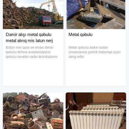
Dəmir alışı metal qəbulu
Metal qəbulu
metal alırıq mis latun nerj
alışı
Bütün növ qara və əlvan dəmir
Metal qəbulu bakın bütün
qəbulu köhnə avadanlıqların
ünvanlarına gəlirik məlumat üçün
qəbulu sovetin radio texnikalarını
zəng edin
alırıq 500 kilodan artıq çəkilərlə
işləyirik Bakı ərazisində bütün
ünvanlara gəlirik