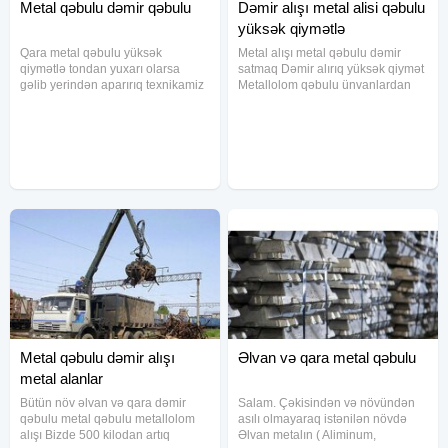
Metal qəbulu dəmir qəbulu
Dəmir alışı metal alisi qəbulu
yüksək qiymətlə
Qara metal qəbulu yüksək
Metal alışı metal qəbulu dəmir
qiymətlə tondan yuxarı olarsa
satmaq Dəmir alırıq yüksək qiymət
gəlib yerindən aparırıq texnikamiz
Metallolom qəbulu ünvanlardan
var
götürülmə Bütün növ əlvan və
qara dəmirlərin qəbulu yüksək
qiymətlə Bakının bütün
ünvanlarından aparırıq fəhlə və
maşın pulu
Metal qəbulu dəmir alışı
Əlvan və qara metal qəbulu
metal alanlar
Bütün növ əlvan və qara dəmir
Salam. Çəkisindən və növündən
qəbulu metal qəbulu metallolom
asılı olmayaraq istənilən növdə
alışı Bizde 500 kilodan artıq
Əlvan metalın ( Aliminum,