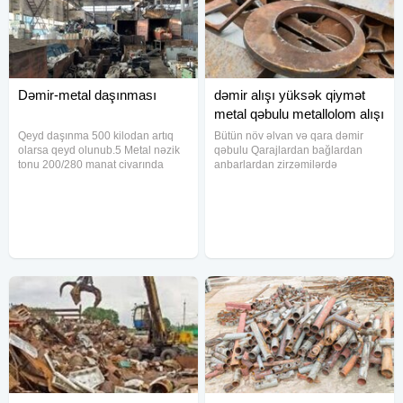
Dəmir-metal daşınması
dəmir alışı yüksək qiymət
metal qəbulu metallolom alışı
Qeyd daşınma 500 kilodan artıq
Bütün növ əlvan və qara dəmir
olarsa qeyd olunub.5 Metal nəzik
qəbulu Qarajlardan bağlardan
tonu 200/280 manat civarında
anbarlardan zirzəmilərdə
Çuğun 350 manat tonu Kəsilməli
metallolom alırıq
dəmirlərin tonu 300 manat, çən və
s 200 manat tonu, qarışıq
dəmirlərin tonu ( razılaşma yolu