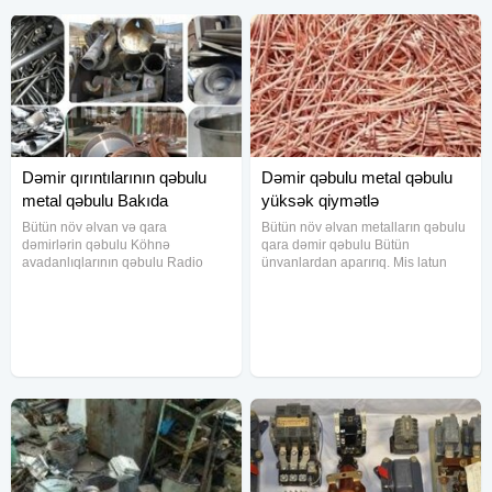
Dəmir qırıntılarının qəbulu
Dəmir qəbulu metal qəbulu
metal qəbulu Bakıda
yüksək qiymətlə
Bütün növ əlvan və qara
Bütün növ əlvan metalların qəbulu
dəmirlərin qəbulu Köhnə
qara dəmir qəbulu Bütün
avadanlıqlarının qəbulu Radio
ünvanlardan aparırıq. Mis latun
detallar qəbulu Radio
alminum nerj sink qurğuşun dural
avadanlıqlarının qəbulu
ALIRIQ köhnə mis kabellər alırıq
Zavodlardan lazım olmayan likvid
metal alan, dəmir satmaq dəmir
dəmirlərin qəbulu yüksək qiymətlə
qəbulu metal alışı DİQQƏT 500
Bakının bütün unvanlarindan