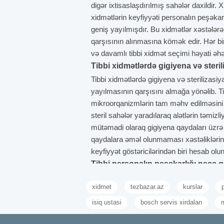
digər ixtisaslaşdırılmış sahələr daxildir. 
xidmətlərin keyfiyyəti personalın peşəkarl
geniş yayılmışdır. Bu xidmətlər xəstələrə r
qarşısının alınmasına kömək edir. Hər bi
və davamlı tibbi xidmət seçimi həyati əh
Tibbi xidmətlərdə gigiyena və steril
Tibbi xidmətlərdə gigiyena və sterilizasiya 
yayılmasının qarşısını almağa yönəlib. Tib
mikroorqanizmlərin tam məhv edilməsini t
steril sahələr yaradılaraq alətlərin təmizl
mütəmadi olaraq gigiyena qaydaları üzrə t
qaydalara əməl olunmaması xəstəliklərin 
keyfiyyət göstəricilərindən biri hesab olun
Tibbi personalın peşəkarlığı necə q
Tibbi personalın peşəkarlığı onların bilik,
xidmet
tezbazar.az
kurslar
praktik bacarıqlarla bağlıdır. Diplom və ixt
Peşəkar davranış, xəstə ilə ünsiyyət və 
isiq ustasi
bosch servis xirdalan
bacarığı mühüm əhəmiyyət daşıyır. İş təc