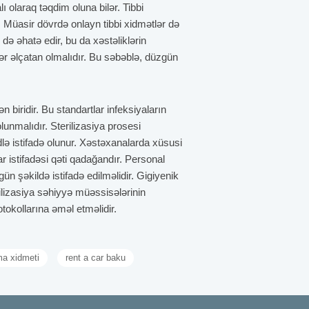
lı olaraq təqdim oluna bilər. Tibbi
r. Müasir dövrdə onlayn tibbi xidmətlər də
 də əhatə edir, bu da xəstəliklərin
ər əlçatan olmalıdır. Bu səbəblə, düzgün
n biridir. Bu standartlar infeksiyaların
lunmalıdır. Sterilizasiya prosesi
lə istifadə olunur. Xəstəxanalarda xüsusi
rar istifadəsi qəti qadağandır. Personal
 şəkildə istifadə edilməlidir. Gigiyenik
lizasiya səhiyyə müəssisələrinin
otokollarına əməl etməlidir.
rmə təkcə tibbi biliklərlə deyil, həm də
a xidmeti
rent a car baku
təkmilləşdirmə kurslarında iştirak vacibdir.
llara uyğun işləmək və qərarvermə
və meyar sayılır. Rəhbərlik və həmkar