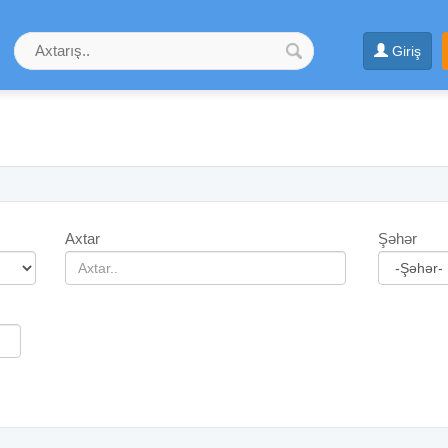
Giriş
Axtar
Şəhər