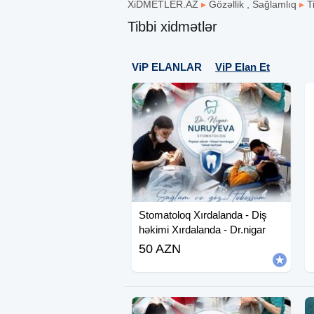
XiDMETLER.AZ
▸
Gözəllik , Sağlamlıq
▸
T
Tibbi xidmətlər
ViP ELANLAR
ViP Elan Et
Stomatoloq Xırdalanda - Diş
həkimi Xırdalanda - Dr.nigar
50 AZN