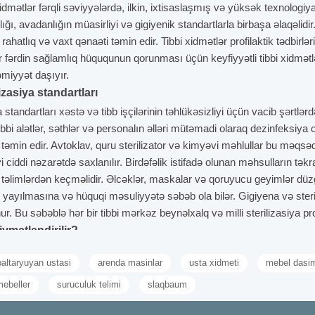
Xidmətlər fərqli səviyyələrdə, ilkin, ixtisaslaşmış və yüksək texnologiya
ığı, avadanlığın müasirliyi və gigiyenik standartlarla birbaşa əlaqəlidi
ahatlıq və vaxt qənaəti təmin edir. Tibbi xidmətlər profilaktik tədbirləri
r fərdin sağlamlıq hüququnun qorunması üçün keyfiyyətli tibbi xidmətl
əmiyyət daşıyır.
izasiya standartları
standartları xəstə və tibb işçilərinin təhlükəsizliyi üçün vacib şərtlərdə
bi alətlər, səthlər və personalın əlləri mütəmadi olaraq dezinfeksiya o
əmin edir. Avtoklav, quru sterilizator və kimyəvi məhlullar bu məqsəd
iyi ciddi nəzarətdə saxlanılır. Birdəfəlik istifadə olunan məhsulların tək
əlimlərdən keçməlidir. Əlcəklər, maskalar və qoruyucu geyimlər düzgün
yayılmasına və hüquqi məsuliyyətə səbəb ola bilər. Gigiyena və steri
ur. Bu səbəblə hər bir tibbi mərkəz beynəlxalq və milli sterilizasiya pr
iymətləndirilir?
 bacarıq və etik davranış səviyyələri ilə qiymətləndirilir. Bu qiymətləndi
paltaryuyan ustasi
arenda masinlar
usta xidmeti
mebel dasim
isas sertifikatları ilkin göstərici hesab olunur. Davamlı tibbi təhsil və 
empatiya da qiymətləndirmənin əsas hissələrindəndir. Klinik protoko
mebeller
suruculuk telimi
slaqbaum
rübəsi və konkret nəticələr, məsələn uğurlu müalicə göstəriciləri əla