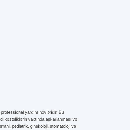
 professional yardım növləridir. Bu
sədi xəstəliklərin vaxtında aşkarlanması və
ahi, pediatrik, ginekoloji, stomatoloji və