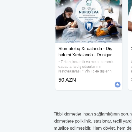
Stomatoloq Xırdalanda - Diş
həkimi Xırdalanda - Dr.nigar
* Zirkon, keramik və metal-keramik
qapaqlarla diş qüsurlarının
restovrasiyası; * VİNİR -lə dişlərin
estetik bərpası; * Breketlə diş
50 AZN
əyriliyinin korreksiyası; * Protezlərin
hazırlanması; * Diş dalarının
təmizlənməsi
Tibbi xidmətlər insan sağlamlığının qorun
xidmətlərə poliklinik, stasionar, təcili y
müalicə edilməsidir. Həm dövlət, həm də öz