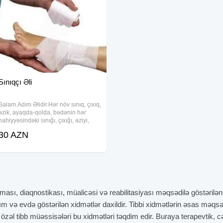
Sınıqçı Əli
Salam.Adım Əlidir.Hər növ sınıq, çıxıq,
əzik, ayaqda-qolda, bədənin hər
nahiyyəsindəki sınığı, çıxığı, əziyi,
damar damar üstünə düşməsini
30 AZN
müalicə edirəm.İşimə 100% qaranti
verirəm.Evlərə də xidmət mövcuddur
ması, diaqnostikası, müalicəsi və reabilitasiyası məqsədilə göstərilən
ardım və evdə göstərilən xidmətlər daxildir. Tibbi xidmətlərin əsas məq
əl tibb müəssisələri bu xidmətləri təqdim edir. Buraya terapevtik, cərr