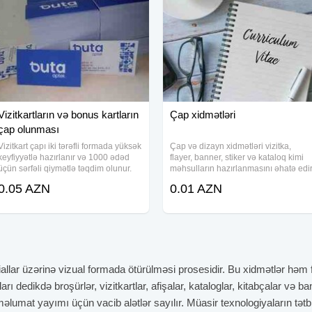
Vizitkartların və bonus kartların
Çap xidmətləri
çap olunması
Vizitkart çapı iki tərəfli formada yüksək
Çap və dizayn xidmətləri vizitka,
keyfiyyətlə hazırlanır və 1000 ədəd
flayer, banner, stiker və kataloq kimi
üçün sərfəli qiymətlə təqdim olunur.
məhsulların hazırlanmasını əhatə edir
Sifariş prosesi sadə şəkildə həyata
Müxtəlif çap materialları üçün
0.05 AZN
0.01 AZN
keçirilir, dizayn hazırlanır, uyğun
keyfiyyətli nəticə və dəqiq icra təqdim
variant təsdiqləndikdən sonra
olunur. Xidmət növləri - Vizitka,
allar üzərinə vizual formada ötürülməsi prosesidir. Bu xidmətlər həm
arı dedikdə broşürlər, vizitkartlar, afişalar, kataloglar, kitabçalar və
əlumat yayımı üçün vacib alətlər sayılır. Müasir texnologiyaların tətbi