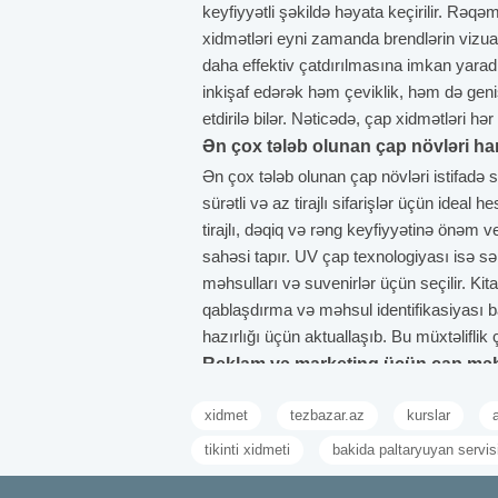
keyfiyyətli şəkildə həyata keçirilir. Rəqə
xidmətləri eyni zamanda brendlərin vizua
daha effektiv çatdırılmasına imkan yarad
inkişaf edərək həm çeviklik, həm də geniş
etdirilə bilər. Nəticədə, çap xidmətləri hə
Ən çox tələb olunan çap növləri ha
Ən çox tələb olunan çap növləri istifad
sürətli və az tirajlı sifarişlər üçün ideal
tirajlı, dəqiq və rəng keyfiyyətinə önəm v
sahəsi tapır. UV çap texnologiyası isə sər
məhsulları və suvenirlər üçün seçilir. Kit
qablaşdırma və məhsul identifikasiyası b
hazırlığı üçün aktuallaşıb. Bu müxtəliflik
Reklam və marketinq üçün çap məhs
Reklam və marketinq üçün çap məhsulları 
xidmet
tezbazar.az
kurslar
biridir. Vizitkartlar şirkətlərin ilk təəss
məlumatı qısa və diqqətçəkici formatda t
tikinti xidmeti
bakida paltaryuyan servis
asanlaşdırır. Açıq hava reklamları üçün i