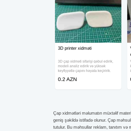
3D printer xidməti
3D çap xidməti sifarişi qəbul edirik,
modeli analiz edirik və yüksək
keyfiyyətlə çapını həyata keçiririk.
PLA, ABS, PETG, TPU və resin kimi
0.2 AZN
materiallarla həm texniki, həm də
dekorativ məhsullar hazırlayırıq. Skan
və
Çap xidmətləri məlumatın müxtəlif materi
geniş şəkildə istifadə olunur. Çap məhsull
tutulur. Bu məhsullar reklam, tanıtım və m