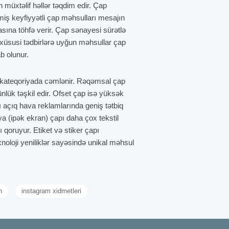
n müxtəlif həllər təqdim edir. Çap
miş keyfiyyətli çap məhsulları mesajın
sına töhfə verir. Çap sənayesi sürətlə
ə xüsusi tədbirlərə uyğun məhsullar çap
ab olunur.
s kateqoriyada cəmlənir. Rəqəmsal çap
tünlük təşkil edir. Ofset çap isə yüksək
rı açıq hava reklamlarında geniş tətbiq
ya (ipək ekran) çapı daha çox tekstil
 qoruyur. Etiket və stiker çapı
noloji yeniliklər sayəsində unikal məhsul
vi, lakin hələ də güclü vasitələrindən
n
instagram xidmetleri
broşürlər məhsul və xidmətlər barədə ətraflı
ə imkan verərək satış prosesini
nmaz rol oynayır. Brendləşdirilmiş çap