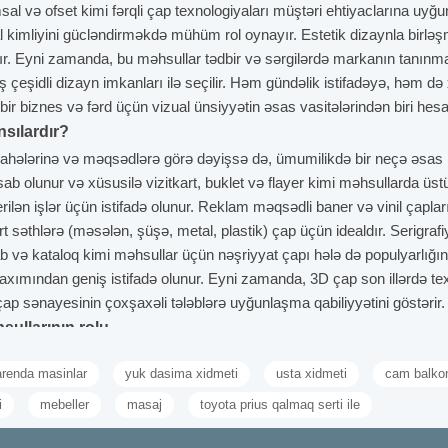
msal və ofset kimi fərqli çap texnologiyaları müştəri ehtiyaclarına uyğu
l kimliyini gücləndirməkdə mühüm rol oynayır. Estetik dizaynla birləş
ır. Eyni zamanda, bu məhsullar tədbir və sərgilərdə markanın tanınma
 çeşidli dizayn imkanları ilə seçilir. Həm gündəlik istifadəyə, həm d
r bir biznes və fərd üçün vizual ünsiyyətin əsas vasitələrindən biri hes
nsılardır?
ə sahələrinə və məqsədlərə görə dəyişsə də, ümumilikdə bir neçə əsa
 hesab olunur və xüsusilə vizitkart, buklet və flayer kimi məhsullarda üs
erilən işlər üçün istifadə olunur. Reklam məqsədli baner və vinil çapla
t səthlərə (məsələn, şüşə, metal, plastik) çap üçün idealdır. Serigrafi
ab və kataloq kimi məhsullar üçün nəşriyyat çapı hələ də populyarlığını
axımından geniş istifadə olunur. Eyni zamanda, 3D çap son illərdə tex
 çap sənayesinin çoxşaxəli tələblərə uyğunlaşma qabiliyyətini göstərir.
ullarının rolu
hədəf auditoriyaya vizual və toxunula bilən mesajlar ötürməyin ənənə
arenda masinlar
yuk dasima xidmeti
usta xidmeti
cam balko
ürat yaratmaq üçün istifadə etdiyi vacib tanıtım vasitəsidir. Flayerlər və 
əqdim edir. Kataloqlar məhsul çeşidlərini bir yerdə nümayiş etdirməy
i
mebeller
masaj
toyota prius qalmaq serti ile
stifadə edilən baner və afişalar brend tanınırlığını artırmaqda əvəzolu