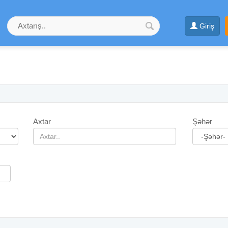
Giriş
Axtar
Şəhər