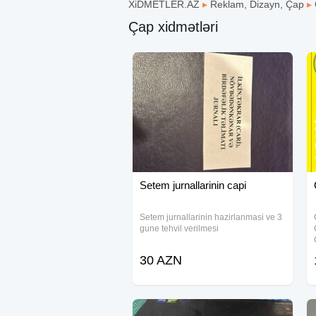
XiDMETLER.AZ
▸
Reklam, Dizayn, Çap
▸
Çap xidmətləri
Setem jurnallarinin capi
Setem jurnallarinin hazirlanmasi ve 3
gune tehvil verilmesi
30 AZN