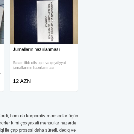
Jurnalların hazırlanması
Sətəm tibb ofis uçot və qeydiyyat
jurnallarının hazırlanması
.
12 AZN
 fərdi, həm də korporativ məqsədlər üçün
 banerlər kimi çoxşaxəli məhsullar nəzərdə
qi ilə çap prosesi daha sürətli, dəqiq və