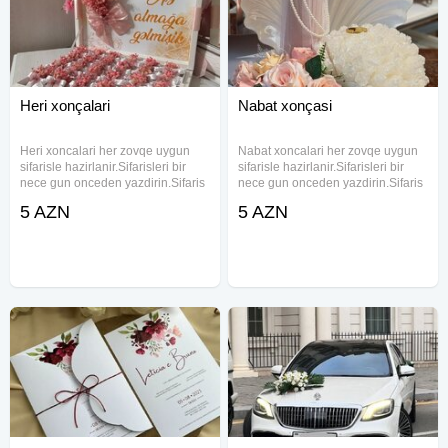
Heri xonçalari
Nabat xonçasi
Heri xoncalari her zovqe uygun
Nabat xoncalari her zovqe uygun
sifarisle hazirlanir.Sifarisleri bir
sifarisle hazirlanir.Sifarisleri bir
nece gun onceden yazdirin.Sifaris
nece gun onceden yazdirin.Sifaris
ucun whatsapa ve ya zeng aktivdir.
ucun whatsapa ve ya zeng aktivdir.
5 AZN
5 AZN