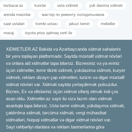
tezbazar.az
kurslar
usta xidmeti
yuk dasima xidmeti
Toy planlaması uğurlu nəticə əldə etmək üçün yaxşı düşünülmüş
və mərhələli şəkildə aparılmalıdır. İlk addım toy tarixini müəyyən
arenda masinlar
мастер по ремонту холодильников
etmək və həmin gün üçün prioritetlərinizi aydınlaşdırmaqdır. Bu
saat ustalari
kombi ustası
jakuzi təmiri
mebeller
tarixə uyğun məkan, fotoqraf, musiqiçi kimi xidmət təminatçılarını
masaj
toyota prius qalmaq serti ile
erkən sifariş etmək vacibdir. Planlama prosesi üçün xüsusi bir to-
do list hazırlamaq gələcəkdə işlərin qarışmasının qarşısını alır.
Toyun konsepti, üslubu və qonaq sayı da erkən mərhələdə
XiDMETLER.AZ Bakida və Azərbaycanda xidmət sahələrini
dəqiqləşdirilməlidir. Əgər müəyyən bir büdcə çərçivəsində hərəkət
bir yerə toplayan platformadır. Saytda müxtəlif xidmət növləri
etməlisinizsə, əsas xərcləri prioritetləşdirmək lazımdır. Məkana
və onlara aid xidmətlər tapa bilərsiz. Biznesiniz və ya eviniz
qərar vermədən əvvəl bir neçə yeri yerindəcə ziyarət etmək
üçün xidmetler, temir tikinti xidmeti, yukdasima xidmeti, kuryer
faydalıdır. Gəlinlik və bəy kostyumu üçün seçimlərə vaxtında
xidmeti, reklam dizayn çap xidmetleri, turizm və digər müxtəlif
başlamaq stressi azaldır. Eyni zamanda dəvətnamələrin dizaynı
xidmət növləri var. Xidməti saytda yerləşdirmək pulsuzdur.
və göndərilməsi də erkən planlaşdırılmalıdır. Tədbirin texniki
Biznes, Ev və ofisləriniz üçün xidmət sifariş etmək indi çox
təminatı (səs sistemi, işıqlandırma və video çəkiliş) planın əsas
asan oldu. Xidmetler.az saytı ilə sizə lazım olan xidməti
hissəsidir. Qonaq siyahısı və oturma planı da zamanında
asanlıqla tapa bilərsiz. Usta təmir xidməti, yükdaşıma xidməti,
hazırlanmalıdır. Nəhayət, hər şeyin plan üzrə getməsi üçün toy
çatdırılma xidməti, tərcümə xidməti, vergi mühasibat
gününə qədər vaxtaşırı ümumi gedişatı gözdən keçirmək
xidmətləri, hüquqi xidmətlər və digər xidmət növləri var.
mütləqdir.
Sayt rəhbərliyi elanlara və reklam bannerlərinə görə