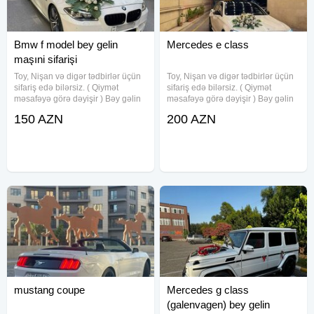
Bmw f model bey gelin
Mercedes e class
maşıni sifarişi
Toy, Nişan və digər tədbirlər üçün
Toy, Nişan və digər tədbirlər üçün
sifariş edə bilərsiz. ( Qiymət
sifariş edə bilərsiz. ( Qiymət
məsafəyə görə dəyişir ) Bəy gəlin
məsafəyə görə dəyişir ) Bəy gəlin
maşını. Toy, Nişan, Yeni Doğulan
maşını. Toy, Nişan, Yeni Doğulan
150 AZN
200 AZN
Körpələrin Doğum Evindən
Körpələrin Doğum Evindən
Çıxarılması, Klip, Kino çəkilişləri
Çıxarılması, Klip, Kino çəkilişləri
üçün sifariş qəbul olunur
üçün sifariş qəbul olunur
mustang coupe
Mercedes g class
(galenvagen) bey gelin