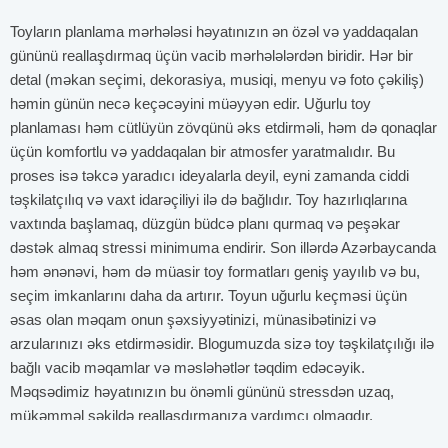
Toyların planlama mərhələsi həyatınızın ən özəl və yaddaqalan
gününü reallaşdırmaq üçün vacib mərhələlərdən biridir. Hər bir
detal (məkan seçimi, dekorasiya, musiqi, menyu və foto çəkiliş)
həmin günün necə keçəcəyini müəyyən edir. Uğurlu toy
planlaması həm cütlüyün zövqünü əks etdirməli, həm də qonaqlar
üçün komfortlu və yaddaqalan bir atmosfer yaratmalıdır. Bu
proses isə təkcə yaradıcı ideyalarla deyil, eyni zamanda ciddi
təşkilatçılıq və vaxt idarəçiliyi ilə də bağlıdır. Toy hazırlıqlarına
vaxtında başlamaq, düzgün büdcə planı qurmaq və peşəkar
dəstək almaq stressi minimuma endirir. Son illərdə Azərbaycanda
həm ənənəvi, həm də müasir toy formatları geniş yayılıb və bu,
seçim imkanlarını daha da artırır. Toyun uğurlu keçməsi üçün
əsas olan məqam onun şəxsiyyətinizi, münasibətinizi və
arzularınızı əks etdirməsidir. Blogumuzda sizə toy təşkilatçılığı ilə
bağlı vacib məqamlar və məsləhətlər təqdim edəcəyik.
Məqsədimiz həyatınızın bu önəmli gününü stressdən uzaq,
mükəmməl şəkildə reallaşdırmanıza yardımçı olmaqdır.
Toy planlamasına haradan başlamaq lazımdır?