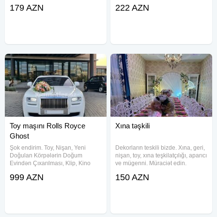
daxil olmaqla xidmət göstərir.
#sifariş edə bilərsiz. #Bəy #gəlin
179 AZN
222 AZN
●İstənilən növ toy avtomobilləri.
maşını Toy, Nişan, Yeni doğulan
●Toy korteclərinin təşkili. ●Bəy
gəlin Maşınları Bütün
Toy maşını Rolls Royce
Xına təşkili
Ghost
Şok endirim. Toy, Nişan, Yeni
Dekorların teskili bizde. Xına, geri,
Doğulan Körpələrin Doğum
nişan, toy, xına teşkilatçılığı, aparıcı
Evindən Çıxarılması, Klip, Kino
ve mügenni. Müraciət edin.
çəkilişləri və s digər tədbirlər üçün
Keyfiyyetimize söz ola
999 AZN
150 AZN
sifariş qəbul olunur. Qiymət şəhər
bilmez.Qeyd toy içi xına 150
daxili məsafələrə aiddir.
Azndir.
Məsafədən asılı olaraq qiymət