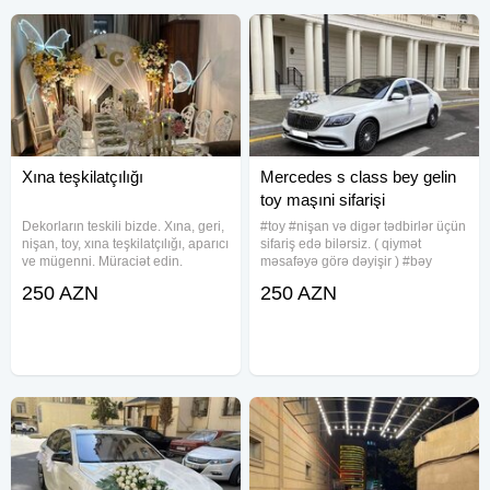
Xına teşkilatçılığı
Mercedes s class bey gelin
toy maşıni sifarişi
Dekorların teskili bizde. Xına, geri,
#toy #nişan və digər tədbirlər üçün
nişan, toy, xına teşkilatçılığı, aparıcı
sifariş edə bilərsiz. ( qiymət
ve mügenni. Müraciət edin.
məsafəyə görə dəyişir ) #bəy
Keyfiyyetimize söz ola
#gəlin #maşını. Toy, nişan, yeni
250 AZN
250 AZN
bilmez.Qeyd toy içi xına 150
doğulan körpələrin doğum
Azndir.
evindən çıxarılması, klip, kino
çəkilişləri üçün sifariş qəbul