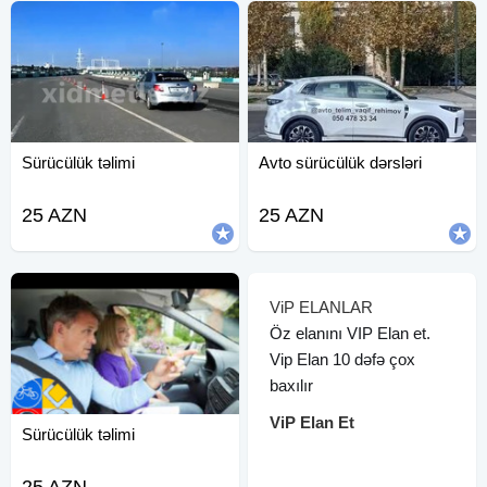
Sürücülük təlimi
Avto sürücülük dərsləri
25 AZN
25 AZN
ViP ELANLAR
Öz elanını VIP Elan et.
Vip Elan 10 dəfə çox
baxılır
ViP Elan Et
Sürücülük təlimi