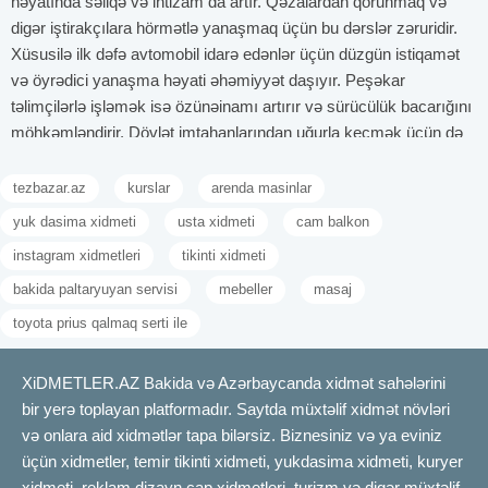
həyatında səliqə və intizam da artır. Qəzalardan qorunmaq və
digər iştirakçılara hörmətlə yanaşmaq üçün bu dərslər zəruridir.
Xüsusilə ilk dəfə avtomobil idarə edənlər üçün düzgün istiqamət
və öyrədici yanaşma həyati əhəmiyyət daşıyır. Peşəkar
təlimçilərlə işləmək isə özünəinamı artırır və sürücülük bacarığını
möhkəmləndirir. Dövlət imtahanlarından uğurla keçmək üçün də
bu kursların sistemli tədrisi çox vacibdir. Nəticə etibarilə,
sürücülük kursları həm fərdi, həm də ictimai baxımdan vacib bir
tezbazar.az
kurslar
arenda masinlar
hazırlıq mərhələsidir.
yuk dasima xidmeti
usta xidmeti
cam balkon
Ən yaxşı sürücülük kursunu necə seçə bilərsiniz?
instagram xidmetleri
tikinti xidmeti
Ən yaxşı sürücülük kursunu seçmək, gələcəkdə avtomobil
bakida paltaryuyan servisi
mebeller
masaj
idarəetmənizin keyfiyyətinə birbaşa təsir edir. Yaxşı bir kurs
yalnız imtahandan keçmək üçün deyil, eyni zamanda real
toyota prius qalmaq serti ile
həyatda təhlükəsiz və məsuliyyətli sürücülük vərdişləri
qazandırmalıdır. Kursun tədris proqramı həm nəzəri, həm də
XiDMETLER.AZ Bakida və Azərbaycanda xidmət sahələrini
praktik hissələri balanslı şəkildə əhatə etməlidir. Təcrübəli və
bir yerə toplayan platformadır. Saytda müxtəlif xidmət növləri
lisenziyalı təlimçilərin olması kursun keyfiyyət göstəricisidir.
və onlara aid xidmətlər tapa bilərsiz. Biznesiniz və ya eviniz
Müasir və texniki baxımdan təchiz olunmuş avtomobillərlə təlim
üçün xidmetler, temir tikinti xidmeti, yukdasima xidmeti, kuryer
keçmək öyrənmə prosesini daha rahat edir. Kursun əvvəlki
xidmeti, reklam dizayn çap xidmetleri, turizm və digər müxtəlif