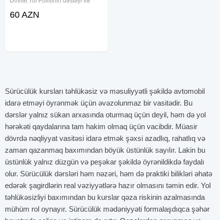
Dövlət Yol Polisinin dəstəyi və
yardımı ilə sürücülük kursları təşkil
60 AZN
edir. Kursumuzda son 20 ildə
2000-ə yaxın şəxsi imtahana
hazırladıq, onlar uğurla imtahanı
Sürücülük kursları təhlükəsiz və məsuliyyətli şəkildə avtomobil
idarə etməyi öyrənmək üçün əvəzolunmaz bir vasitədir. Bu
dərslər yalnız sükan arxasında oturmaq üçün deyil, həm də yol
hərəkəti qaydalarına tam hakim olmaq üçün vacibdir. Müasir
dövrdə nəqliyyat vasitəsi idarə etmək şəxsi azadlıq, rahatlıq və
zaman qazanmaq baxımından böyük üstünlük sayılır. Lakin bu
üstünlük yalnız düzgün və peşəkar şəkildə öyrənildikdə faydalı
olur. Sürücülük dərsləri həm nəzəri, həm də praktiki bilikləri əhatə
edərək şagirdlərin real vəziyyətlərə hazır olmasını təmin edir. Yol
təhlükəsizliyi baxımından bu kurslar qəza riskinin azalmasında
mühüm rol oynayır. Sürücülük mədəniyyəti formalaşdıqca şəhər