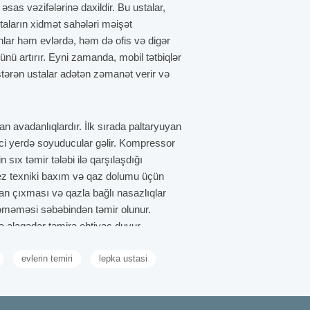
əsas vəzifələrinə daxildir. Bu ustalar,
staların xidmət sahələri məişət
nlar həm evlərdə, həm də ofis və digər
nü artırır. Eyni zamanda, mobil tətbiqlər
östərən ustalar adətən zəmanət verir və
an avadanlıqlardır. İlk sırada paltaryuyan
nci yerdə soyuducular gəlir. Kompressor
sıx təmir tələbi ilə qarşılaşdığı
-tez texniki baxım və qaz dolumu üçün
adan çıxması və qazla bağlı nasazlıqlar
işləməməsi səbəbindən təmir olunur.
lə əlaqədar təmirə ehtiyac duyur.
səbəbindən ustaların sıralarında yer alır.
evlerin temiri
lepka ustasi
ri üçün zamanında müdaxilə və mütəxəssis