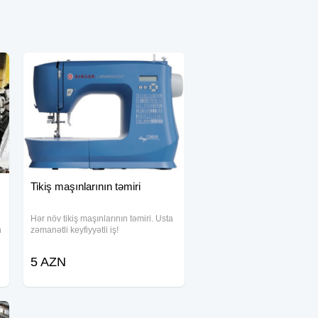
Tikiş maşınlarının təmiri
Hər növ tikiş maşınlarının təmiri. Usta
n
zəmanətli keyfiyyətli iş!
5 AZN