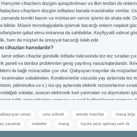
Həmçinin cihazların düzgün quraşdırılması və ilkin testləri də onların 
fadəçilərə cihazların düzgün istifadəsi barədə məsləhətlər verirlər. U
ni zamanda texniki baxım və müntəzəm servis işlərini də əhatə edir. O
ilirlər. Müasir texnologiyalarla işləmək bacarığı onların rəqabət gücü
 sifarişlərini qəbul etmə imkanına da sahibdirlər. Keyfiyyətli xidmət g
lik, həm də müştəri ilə ünsiyyət bacarığı tələb edir.
ı cihazları hansılardır?
təmir edilən cihazlar gündəlik istifadə nəticəsində tez-tez sıradan çıx
rik paneli və tambur problemləri geniş yayılmış nasazlıqlardandır. İki
emi ilə bağlı müraciətlər çox olur. Qabyuyan maşınlar da müştərilərin 
iltr tıxanmaları səbəbindən. Kondisionerlər xüsusilə yay aylarında tez
riston, pitiminutka və s.) isə qış aylarında elektrik rezistorlarının sır
 Mikrodalğalı sobalar, əsasən elektronik kart yanmaları və düymələrin 
aman istilik elementlərinin yanması və naqil bağlantılarının qopması i
blemləri ilə seçilir. Televizorlar görüntü problemi və adapter nasazlığı 
paltaryuyan ustasi
usta xidmeti
arenda masinlar
masaj birja
nizm və motor nasazlıqları ilə ustalara gətirilir. Bu cihazların təmi
isə bu nasazlıqların qarşısını almağa kömək edir.
asi yasamal
mebeller
masaj
toyota prius qalmaq serti ile
si niyə vacibdir?