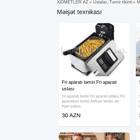
XiDMETLER.AZ
▸
Ustalar, Təmir tikinti
▸
M
Məişət texnikası
Fri aparatı təmiri Fri aparatı
ustası
Fri aparatı təmiri Fri aparatı ustası, Fri
aparatının təmiri.Airfryer təmiri, air
fryer ustası.
30 AZN