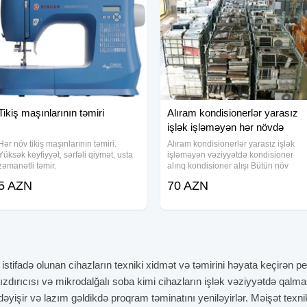
Tikiş maşınlarının təmiri
Alıram kondisionerlər yarasız
işlək işləməyən hər növdə
Hər növ tikiş maşınlarının təmiri.
Alıram kondisionerlər yarasız işlək
Yüksək keyfiyyət, sərfəli qiymət, usta
işləməyən vəziyyətdə kondisioner
zəmanətli təmir.
alırıq kondisioner alışı Bütün növ
kondisionerlər alırıq Kondisioner alışı
5 AZN
70 AZN
Kondisioner alanlar Kondisioner
satmaq Kondisioner aliwi
istifadə olunan cihazların texniki xidmət və təmirini həyata keçirən 
zdırıcısı və mikrodalğalı soba kimi cihazların işlək vəziyyətdə qalma
 dəyişir və lazım gəldikdə proqram təminatını yeniləyirlər. Məişət texnika