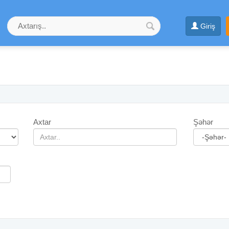
Giriş
Axtar
Şəhər