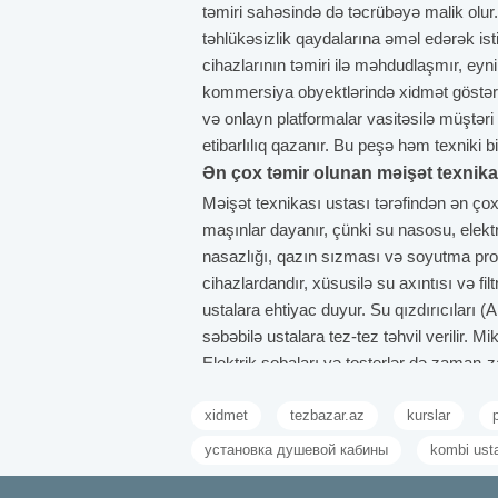
təmiri sahəsində də təcrübəyə malik olur. 
təhlükəsizlik qaydalarına əməl edərək isti
cihazlarının təmiri ilə məhdudlaşmır, ey
kommersiya obyektlərində xidmət göstərə b
və onlayn platformalar vasitəsilə müştəri
etibarlılıq qazanır. Bu peşə həm texniki bi
Ən çox təmir olunan məişət texnikas
Məişət texnikası ustası tərəfindən ən çox 
maşınlar dayanır, çünki su nasosu, elekt
nasazlığı, qazın sızması və soyutma probl
cihazlardandır, xüsusilə su axıntısı və f
ustalara ehtiyac duyur. Su qızdırıcıları (A
səbəbilə ustalara tez-tez təhvil verilir.
Elektrik sobaları və tosterlər də zaman-z
Tozsoranlar isə xüsusilə motor və filtr pro
xidmet
tezbazar.az
kurslar
Blendr və mikserlər isə əsasən dişli mexa
dəstəyi vacibdir. Davamlı texniki qulluq 
установка душевой кабины
kombi ust
Orijinal ehtiyat hissələrinin istifadə