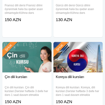
Fransız dili dersi Fransiz dilini
Gürcü dili dersi Gürcü dilini
öyrənmək hələ bu qədər asan
öyrənmək hələ bu qədər asan
olmamışdır.Köhnə dərs
olmamışdır.Köhnə dərs
metodikalarını unudun.Uzun uzadı
metodikalarını unudun.Uzun uzadı
150 AZN
130 AZN
lügətlər əzbərləməyi yorucu dərs
lügətlər əzbərləməyi yorucu dərs
proqramlarınıda. Dili peşəkar
proqramlarınıda. Dili peşəkar
müəllimlərimizdən xüsusi dərs
müəllimlərimizdən xüsusi dərs
metodikası
Şirkət
Şirkət
Çin dili kursları
Koreya dili kursları
Çin dili kursları. Çin dili
Koreya dili kursları. Koreya, dili
kursları.Dərslər həftədə 3 dəfə hər
kursları.Dərslər həftədə 3 dəfə hər
dərs 1 saat davam etməklə
dərs 1 saat davam etməklə
keçirilir.Qramatika və Danşıq 0 dan
keçirilir.Qramatika və Danşıq 0 dan
150 AZN
150 AZN
öyrədilir. Hər səviyyəyə uyğun
öyrədilir. Hər səviyyəyə uyğun