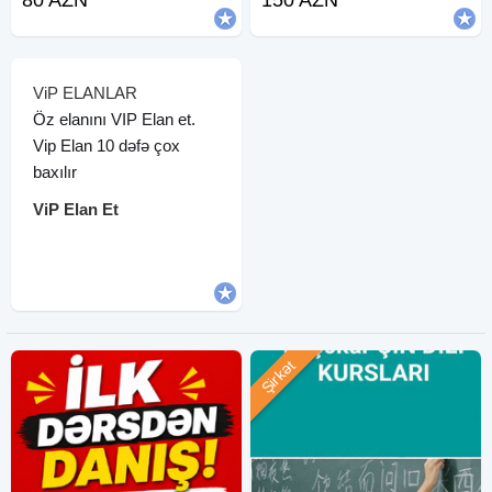
80 AZN
150 AZN
ViP ELANLAR
Öz elanını VIP Elan et.
Vip Elan 10 dəfə çox
baxılır
ViP Elan Et
Şirkət