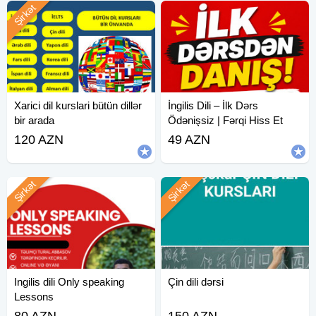
Şirkət
Xarici dil kurslari bütün dillər
İngilis Dili – İlk Dərs
bir arada
Ödənişsiz | Fərqi Hiss Et
120 AZN
49 AZN
Şirkət
Şirkət
Ingilis dili Only speaking
Çin dili dərsi
Lessons