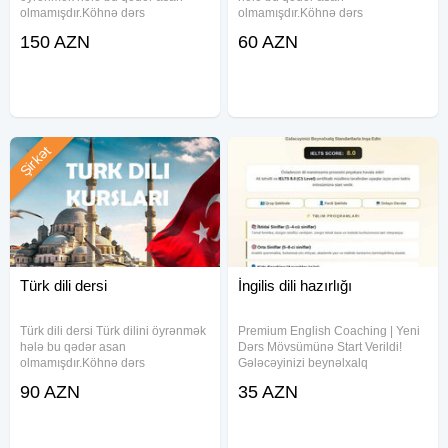
olmamışdır.Köhnə dərs
olmamışdır.Köhnə dərs
metodikalarını unudun.Uzun uzadı
metodikalarını unudun.Uzun uzadı
150 AZN
60 AZN
lügətlər əzbərləməyi yorucu dərs
lügətlər əzbərləməyi yorucu dərs
proqramlarınıda. Dili peşəkar
proqramlarınıda. Dili peşəkar
müəllimlərimizdən xüsusi dərs
müəllimlərimizdən xüsusi dərs
metodikası
metodikası ilə
Şirkət
Türk dili dersi
İngilis dili hazırlığı
Türk dili dersi Türk dilini öyrənmək
Premium English Coaching | Yeni
hələ bu qədər asan
Dərs Mövsümünə Start Verildi!
olmamışdır.Köhnə dərs
Gələcəyinizi beynəlxalq
metodikalarını unudun.Uzun uzadı
standartlarla inşa edin! IELTS 8.0
90 AZN
35 AZN
lügətlər əzbərləməyi yorucu dərs
(C1 Level) sertifikatlı və ali təhsilli
proqramlarınıda. Dili peşəkar
müəllimlə fərq yaradın. Kimlər
müəllimlərimizdən xüsusi dərs
Üçündür? • İbtidai
metodikası ilə