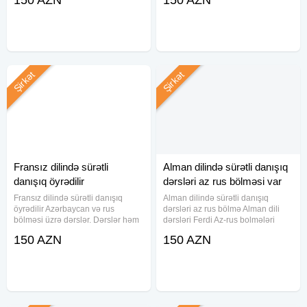
150 AZN
150 AZN
xanım və bəy təlimçilər. Peşəkar
olmamışdır. İstəyə uyğun xanım və
müəllimlər. Xüsusi metodlarla
bəy təlimçilər. Peşəkar müəllimlər.
dərs. Qısa
Xüsusi metodlarla
Şirkət
Şirkət
Fransız dilində sürətli
Alman dilində sürətli danışıq
danışıq öyrədilir
dərsləri az rus bölməsi var
Fransız dilində sürətli danışıq
Alman dilində sürətli danışıq
öyrədilir Azərbaycan və rus
dərsləri az rus bölmə Alman dili
bölməsi üzrə dərslər. Dərslər həm
dərsləri Ferdi Az-rus bolmələri
kursda həm də Online keçirilir.
üçün Alman dilini öyrənmək hələ
150 AZN
150 AZN
Fransız dilini öyrənmək hələ belə
belə asan olmamışdır. Azərbaycan
asan olmamışdır. İstəyə uyğun
və rus bölməsi üzrə dərslər. İstəyə
xanım və bəy təlimçilər
uyğun xanım və bəy