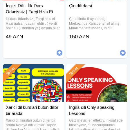
İngilis Dili – İlk Dərs
Çin dili dərsi
Ödənişsiz | Fərqi Hiss Et
İlk dərs ödənişsiz , Fərqi hiss et
Çin dilində 6 aya danış
Razı qalsan davam etdir . ( Fərdi
Mərkəzində Xaricdə təhsil almış
online ) ( istenilen yaş qoşula biler
Müəllimə tərəfindən Çin dili
) Darıxdırıcı ev tapşırıqlarına son.
dərsləri keçirilir. Tecrubeli
49 AZN
150 AZN
Əzbər qaydalar yox, praktik
muellime terefinden keçirilen
yanaşma. Tədris 5 xüsusi ingiliscə
professional Cin dili derslerine
mətn
start verildi. 1) 0-dan Çin dilini
Şirkət
Şirkət
Xarici dil kurslari bütün dillər
Ingilis dili Only speaking
bir arada
Lessons
Xarici dil kurslari bütün dillər bir
Əziz izləyicilər, effektiv, inkişaf edə
arada Koreya dili kursları Yapon
biləcəyiniz, dil bacarıqlarınızı
dili kursları Alman dili kursları Ərəb
təkmilləşdirəcək danışıq dərsləri