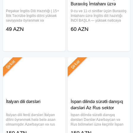
Buraxılış İmtahanı üzrə
İngilis
Peşəkar İngilis Dili Hazırlığı | 15+
9-cu və 11-ci siniflər üçün Buraxılış
İllik Təcrübə İngilis dilini yüksək
İmtahanı üzrə İngilis dili hazırlığı
səviyyədə öyrənmək və
İNDİ BAŞLA — yüksək nəticəyə
imtahanlara peşəkar şəkildə
doğru sürətlə irəlilə! Bu hazırlıq
49 AZN
60 AZN
hazırlaşmaq istəyənlər üçün ABŞ-
proqramında sən: Buraxılış
da təhsil almış təlimçi tərəfindən
imtahanına düşən bütün sual
ingilis dili dərsləri
tiplərini sistemli
Şirkət
Şirkət
İtalyan dili dərsləri
İspan dilində sürətli danışıq
dərsləri Az Rus sektor
İtalyan dili ferdi dərsləri İtalyan
İspan dilində sürətli danışıq
dilini öyrənmək hələ belə asan
dərsləri Dərslər Azərbaycan və
olmamışdır. Azərbaycan və rus
Rus bölmələri üzrə keçirilir İspan
bölməsi üzrə dərslər. İstəyə uyğun
dilini öyrənmək hələ belə asan