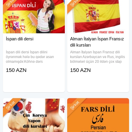
Şirkət
Şirkət
İspan dili dersi
Alman İtalyan İspan Fransız
dili kursları
İspan dili dersi İspan dilini
Alman İtalyan İspan Fransız dili
öyrənmək hələ bu qədər asan
kursları Azərbaycan və Rus, ingilis
olmamışdır.Köhnə dərs
bölmələri üçün 20 ildən çox stajı
metodikalarını unudun.Uzun uzadı
olan müəllimə tərəfindən dərslər
150 AZN
150 AZN
lügətlər əzbərləməyi yorucu dərs
tədris edilir. Alman İtalyan İspan
proqramlarınıda. Dili peşəkar
Fransız dilini Azəri- Rus- İngilis
müəllimlərimizdən xüsusi dərs
bölmələri
metodikası
Şirkət
Şirkət