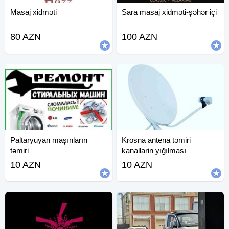
Masaj xidməti
Sara masaj xidməti-şəhər içi
80 AZN
100 AZN
Paltaryuyan maşınların
Krosna antena təmiri
təmiri
kanallarin yığılması
10 AZN
10 AZN