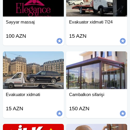
Səyyar massaj
Evakuator xidməti 7/24
100 AZN
15 AZN
Evakuator xidməti
Cambalkon sifarişi
15 AZN
150 AZN