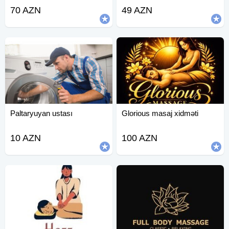
70 AZN
49 AZN
Paltaryuyan ustası
Glorious masaj xidməti
10 AZN
100 AZN