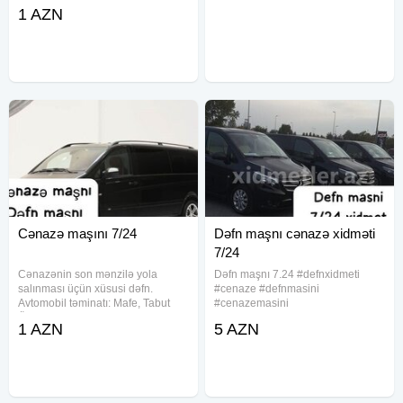
aftomobilerin teskili seher daxili və
xidmetmasın defn maşını dəfn
1 AZN
uzaq rayonlara aparmaq xidməti
masını cenaze xidmeti cənaze
tabut və mafə olkəmizdən kanara
dasıma, cenaze dasınma, cenaze
aparmaq ucun sink
dasınması, qara masın, merasım
Cənazə maşını 7/24
Dəfn maşnı cənazə xidməti
7/24
Cənazənin son mənzilə yola
Dəfn maşnı 7.24 #defnxidmeti
salınması üçün xüsusi dəfn.
#cenaze #defnmasini
Avtomobil təminatı: Mafe, Tabut
#cenazemasini
Ölkədən kənara aparmaq üçün
#defnmasinikirayesi #kirayecadir
1 AZN
5 AZN
xüsusi sink tabutların təşkili.
#kirayecadir.az defn maşını dəfn
Məzar üstü gül çələnglərinin
masını cenaze xidmeti cənaze
hazırlanması. Məclisin idərə
dasıma, cenaze dasınma, cenaze
olunması
dasınması, qara masın, merasım