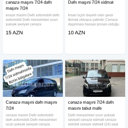
cənazə maşını 7/24 dəfn
Dəfn maşıni 7/24 xidmət
maşını 7/24
enaze masini Dəfn avtomobili dəfn
Insan üçün dəyərli olan şəxsi
avtomobili Dəfn mərasimləri ucun
itirmək olduqca çətindir. Cənazə
yuksək səviyəli cənazə
daşınması həssas proses olduğu
aftomobilerin teskili seher daxili və
üçün bu sahədə xüsusi işçi
15 AZN
10 AZN
uzaq rayonlara aparmaq xidməti
qrupumuz çalışır. Cənazə
tabut və mafə olkəmizdən kanara
daşınması xidməti ölkə ərazisində
aparmaq ucun sink quroblarin
istənilən nöqtəyə daşınma imkanı
verir.
Cənazə maşıni dəfn maşını
cənazə maşıni 7/24 dəfn
7/24
masını tabut mafe
cenaze masini Dəfn avtomobili
Dəfn mərasimləri ucun yuksək
dəfn avtomobili Dəfn mərasimləri
səviyəli cənazə xidməti cənazə
ucun yuksək səviyəli cənazə
xidmeti cenaze xidmeti (24) saat