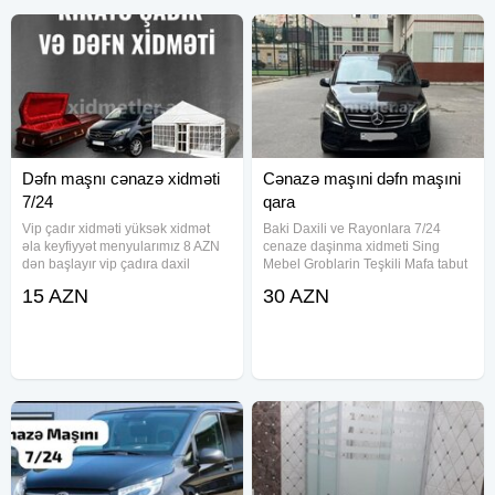
Dəfn maşnı cənazə xidməti
Cənazə maşıni dəfn maşıni
7/24
qara
Vip çadır xidməti yüksək xidmət
Baki Daxili ve Rayonlara 7/24
əla keyfiyyət menyularımız 8 AZN
cenaze daşinma xidmeti Sing
dən başlayır vip çadıra daxil
Mebel Groblarin Teşkili Mafa tabut
döşəmə parket myakki stullar
Dəfn mərasimləri ucun yuksək
15 AZN
30 AZN
kandisaner bio tualet .DƏFN
səviyəli cənazə aftomobilerin
MAŞINI DA MÖVCUDDU 24 SAAT
teskili seher daxili və uzaq
AKTİV. Kiraye cadır, çadır, palatka,
rayonlara aparmaq xidməti tabut
və