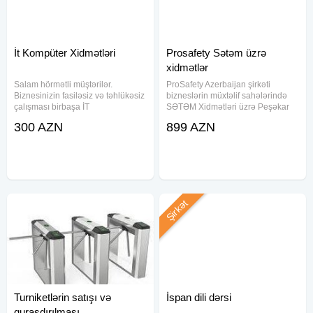
İt Kompüter Xidmətləri
Prosafety Sətəm üzrə
xidmətlər
Salam hörmətli müştərilər.
ProSafety Azerbaijan şirkəti
Biznesinizin fasiləsiz və təhlükəsiz
bizneslərin müxtəlif sahələrində
çalışması birbaşa İT
SƏTƏM Xidmətləri üzrə Peşəkar
infrastrukturunuzun düzgün idarə
Dəstək göstərir. Xidmətlərimiz:
300 AZN
899 AZN
olunmasından asılıdır. Biz,
Risk Qiymətləndirməsi Əməyin
müəssisənizin İT infrastrukturunun
təhlükəsizliyi və Texniki
idarə olunması, texniki dəstək,
təhlükəsizlik üzrə audit
Şirkət
Turniketlərin satışı və
İspan dili dərsi
quraşdırılması