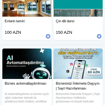
Evlərin təmiri
Çin dili dərsi
100 AZN
150 AZN
Biznes avtomatlaşdırılması
Biznesinizi İnternetə Daşıyın
| Sayt Hazırlanması
AI avtomatlaşdırma və biznes üçün
Biznesinizi İnternetə Daşıyın | Sayt
ağıllı sistemlər xidməti ilə
Hazırlanması Həftələrlə
şirkətinizə fərdi chatbot, workflow
gözləməyə və böyük büdcələr