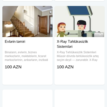
Evlərin təmiri
X-Ray Təhlükəsizlik
Sistemləri
Binaların, evlərin, biznes
X-Ray Təhlükəsizlik Sistemləri
mərkəzlərin, məktəblərin, ticarət
Müasir dövrdə təhlükəsizlik artıq
mərkəzlərinin, anbarların, inzibati
seçim deyil — zərurətdir. X-Ray
binaların, ictimai binaların, xüsusi
təhlükəsizlik aparatları ictimai və
100 AZN
100 AZN
təyinatlı binaların və s. tikinti və
özəl obyektlərdə gizli təhlükələrin
təmirini həyata keçiririk
vaxtında aşkarlanması üçün ən
etibarlı