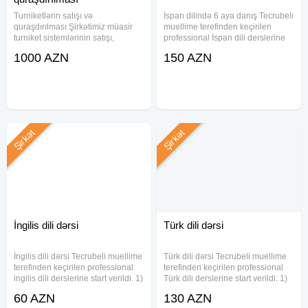
Turniketlərin satışı və
İspan dilində 6 aya danış Tecrubeli
quraşdırılması Şirkətimiz müasir
muellime terefinden keçirilen
turniket sistemlərinin satışı,
professional İspan dili derslerine
quraşdırılması və texniki xidməti ilə
start verildi. Azərbaycan və rus
1000 AZN
150 AZN
məşğuldur. Ofislər, məktəblər,
bölməsi üçün 1) 0-dan İspan dilini
biznes mərkəzləri, istehsalat
oyrenmek isteyenler üçün İspan
sahələri və ictimai obyektlər
dilinin sıfırdan
Şirkət
Şirkət
İngilis dili dərsi
Türk dili dərsi
İngilis dili dərsi Tecrubeli muellime
Türk dili dərsi Tecrubeli muellime
terefinden keçirilen professional
terefinden keçirilen professional
ingilis dili derslerine start verildi. 1)
Türk dili derslerine start verildi. 1)
0-dan ingilis dilini oyrenmek
0-dan Türk dilini oyrenmek
60 AZN
130 AZN
isteyenler üçün İngiliscəni sıfırdan
isteyenler üçün Türk dilinin sıfırdan