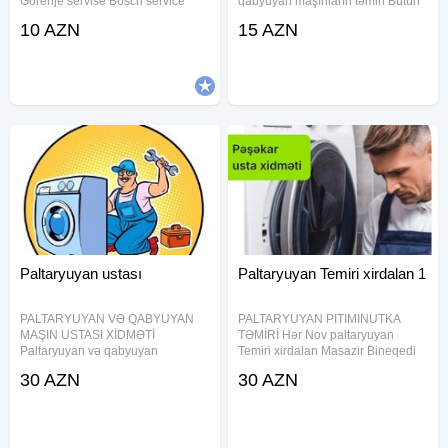
Gorenje servise Bosch service
qabyuyan maşınların təmiri Bütün
Siemens service Samsung service
nov qabyuyan maşınların təmiri
10 AZN
15 AZN
LG service Beko service Arçelik
USTASI Zemanetli təmir
service Vestel service Regal
Paltaryuyan ustasi. Paltaryuyan
service
təmiri Paltaryuyan temiri
Paltaryuyan
Paltaryuyan ustası
Paltaryuyan Temiri xirdalan 1
PALTARYUYAN VƏ QABYUYAN
PALTARYUYAN PITIMINUTKA
MAŞIN USTASI XİDMƏTİ
TƏMİRİ Hər Nov paltaryuyan
Paltaryuyan və qabyuyan
Temiri xirdalan Masazir Bineqedi
maşınların peşəkar təmiri və
Sumqayit Bileceri Musviqabat
30 AZN
30 AZN
quraşdırılması! Təcrübəli usta
tərəfindən bütün markalı
paltaryuyan və qabyuyan
maşınların nasazlıqlarının aradan