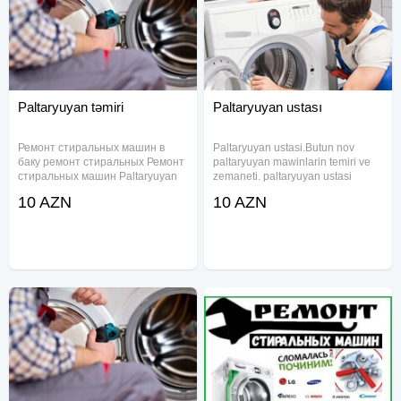
Paltaryuyan təmiri
Paltaryuyan ustası
Ремонт стиральных машин в
Paltaryuyan ustasi.Butun nov
баку ремонт стиральных Ремонт
paltaryuyan mawinlarin temiri ve
стиральных машин Paltaryuyan
zemaneti. paltaryuyan ustasi
Maşınların Qabyuyan ustasi
paltaryuyan temiri paltaryuyan
10 AZN
10 AZN
Qabyuyan temiri TƏMİRİ
servis paltaryuyan masin ustasi
Paltaryuyan plata təmiri
baku paltaryuyan masin ustasi
PALTARYUYAN USTASI Gorenje
paltaryuyan ustasi baki paltar
Paltaryuyan ustası