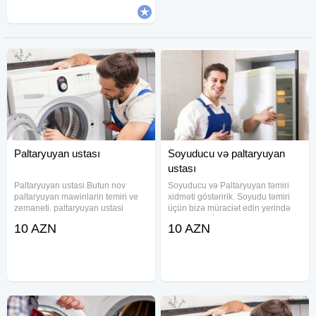
Paltaryuyan ustası
Soyuducu və paltaryuyan
ustası
Paltaryuyan ustasi.Butun nov
Soyuducu və Paltaryuyan təmiri
paltaryuyan mawinlarin temiri ve
xidməti göstəririk. Soyudu təmiri
zemaneti. paltaryuyan ustasi
üçün bizə müraciət edin yerində
paltaryuyan temiri paltaryuyan
təmir edək. İndi zəng edin
10 AZN
10 AZN
servis paltaryuyan masin ustasi
xidmətimizdən razı qalacaqsız.
baku paltaryuyan masin ustasi
Eyni zamanda digər Məişət
paltaryuyan ustasi baki paltar
texnikası, Usta xidməti göstərilir,