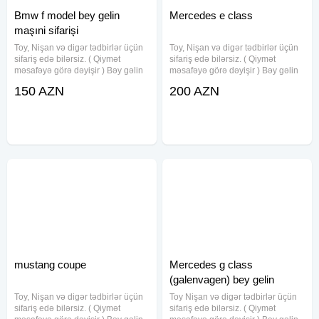
Bmw f model bey gelin
Mercedes e class
maşıni sifarişi
Toy, Nişan və digər tədbirlər üçün
Toy, Nişan və digər tədbirlər üçün
sifariş edə bilərsiz. ( Qiymət
sifariş edə bilərsiz. ( Qiymət
məsafəyə görə dəyişir ) Bəy gəlin
məsafəyə görə dəyişir ) Bəy gəlin
maşını. Toy, Nişan, Yeni Doğulan
maşını. Toy, Nişan, Yeni Doğulan
150 AZN
200 AZN
Körpələrin Doğum Evindən
Körpələrin Doğum Evindən
Çıxarılması, Klip, Kino çəkilişləri
Çıxarılması, Klip, Kino çəkilişləri
üçün sifariş qəbul olunur
üçün sifariş qəbul olunur
mustang coupe
Mercedes g class
(galenvagen) bey gelin
maşıni
Toy, Nişan və digər tədbirlər üçün
Toy Nişan və digər tədbirlər üçün
sifariş edə bilərsiz. ( Qiymət
sifariş edə bilərsiz. ( Qiymət