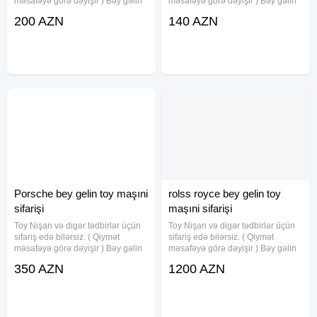
məsafəyə görə dəyişir ) Bəy gəlin
məsafəyə görə dəyişir ) Bəy gəlin
maşını. Toy, Nişan, Yeni Doğulan
maşını. Toy, Nişan, Yeni Doğulan
200 AZN
140 AZN
Körpələrin Doğum Evindən
Körpələrin Doğum Evindən
Çıxarılması, Klip, Kino çəkilişləri
Çıxarılması, Klip, Kino çəkilişləri
üçün sifariş qəbul olunur
üçün sifariş qəbul olunur
Porsche bey gelin toy maşıni
rolss royce bey gelin toy
sifarişi
maşıni sifarişi
Toy Nişan və digər tədbirlər üçün
Toy Nişan və digər tədbirlər üçün
sifariş edə bilərsiz. ( Qiymət
sifariş edə bilərsiz. ( Qiymət
məsafəyə görə dəyişir ) Bəy gəlin
məsafəyə görə dəyişir ) Bəy gəlin
maşını. Toy, Nişan, Yeni Doğulan
maşını. Toy, Nişan, Yeni Doğulan
350 AZN
1200 AZN
Körpələrin Doğum Evindən
Körpələrin Doğum Evindən
Çıxarılması, Klip, Kino çəkilişləri
Çıxarılması, Klip, Kino çəkilişləri
üçün sifariş qəbul olunur
üçün sifariş qəbul olunur