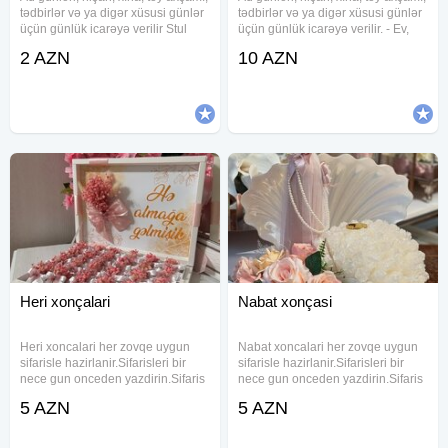
tədbirlər və ya digər xüsusi günlər
tədbirlər və ya digər xüsusi günlər
üçün günlük icarəyə verilir Stul
üçün günlük icarəyə verilir. - Ev,
+stol (süfrə) =2azn. Stul +stol
daxili və açıq məkan tədbirləri
2 AZN
10 AZN
+qablar =3azn. Qiymət 1nəfər
üçün. - MASA ölçüləri (en x
üçün hesablanıb. Çatdırılma
uzunluq, metr) və yerləşmə
ÖDƏNİŞLİDİR Bakı və Bakı
tutumu: 0.8x1.5 -
Heri xonçalari
Nabat xonçasi
Heri xoncalari her zovqe uygun
Nabat xoncalari her zovqe uygun
sifarisle hazirlanir.Sifarisleri bir
sifarisle hazirlanir.Sifarisleri bir
nece gun onceden yazdirin.Sifaris
nece gun onceden yazdirin.Sifaris
ucun whatsapa ve ya zeng aktivdir.
ucun whatsapa ve ya zeng aktivdir.
5 AZN
5 AZN