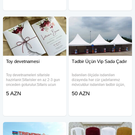
Toy devetnamesi
Tədbir Üçün Vip Sadə Çadır
Toy devetnameleri sifarisle
İsdənilən ölçüdə isdənilən
hazirlanir.Sifarisler en az 2-3 gun
dizayında hər cür çadırlarımız
onceden goturulur.Sifaris ucun
mövcutdur isdənilən tədbir üçün,
whatsapa yaza ve ya zeng ede
7/24 saat xidmət gösdəririk, adi
5 AZN
50 AZN
bilersiniz.
çadırlar, vip çadırlar, künbəz tipli
çadırlar, biotualet, kondisaner,
tədbirlərin təşkili, hər