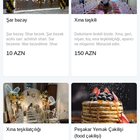
Şar bəzəy
Xına təşkili
Şar bəzəy. Shar bezek. Şar bəzək.
Dekorların teskili bizde. Xına, geri,
acilis sari. achilish shari. Sar
nişan, toy, xına teşkilatçılığı, aparıcı
bezeme. War bezedilme. Shar
ve mügenni. Müraciət edin.
bezedilmesi. Sarlarla bezedilme.
Keyfiyyetimize söz ola
10 AZN
150 AZN
Shar bezeyleri. Dekor sar dizayn.
bilmez.Qeyd toy içi xına 150
Sar dekorlar. Şar sifarişi. Şar
Azndir.
bəzəyi. Şar bəzəklər. Şar
Xına teşkilatçılığı
Peşəkar Yemək Çəkilişi
(food çəkilişi)