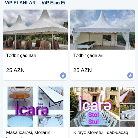
ViP ELANLAR
ViP Elan Et
Tədbir çadırları
Tədbir çadırları
25 AZN
25 AZN
Masa icarəsi, stolların
Kirayə stol-stul , qab-qacaq