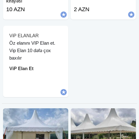
kirayəsi
10 AZN
2 AZN
ViP ELANLAR
Öz elanını VIP Elan et.
Vip Elan 10 dəfə çox
baxılır
ViP Elan Et