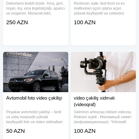
Dekorların teskili bizde. Xına, geri,
Restoran, kafe, fast-food və ev
nişan, toy, xına teşkilatçılığı, aparıcı
mətbəxləri üçün iştaha açan,
ve mügenni. Müraciət edin.
yüksək keyfiyyətli və cəlbedici
Keyfiyyetimize söz ola
yemək şəkilləri və videoları təqdim
250 AZN
100 AZN
bilmez.Qeyd toy içi xına 150
edirik. Menyu üçün professional
Azndir.
food foto çəkilişi Instagram, TikTok
və reklamlar üçün
Avtomobil foto video çəkilişi
video çəkiliş xidməti
(videoqraf)
Peşəkar avtomobil çəkilişi – fərdi
Gəlirinizi artıracaq reklam videosu.
və satış məqsədli yüksək
Reklam sujeti - Рекламный сюжет
keyfiyyətli foto və video xidmətləri.
(информационные). *Hörmətli
Dron çəkilişi, kreativ rakurslar,
kiçik və böyük sahibkarlar əgər
50 AZN
100 AZN
elanlar üçün ideal görüntülər.
bilirsinizsə reklam biznesin əsas
Avtomobilinizi daha cəlbedici
hissəsini təşkil edir və buna görə