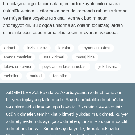
brendləşməni gücləndirmək üçün fərdi dizaynlı uniformalara
üstünlük verirlər. Uniformalar həm də komanda ruhunu artırmaq
və müştərilərə peşəkarlıq siqnalı vermək baxımından
əhəmiyyətlidir. Bu bloqda uniformalar, onların təchizatçılardan
sifarişi ilə bağlı əsas mərhələlər, seçim meyarları və diqqət
edilməli nüanslar izah ediləcək. İstər kiçik bir kollektiv, istərsə də
böyük bir müəssisə üçün olsun, doğru uniforma sifarişi uğurlu
xidmet
tezbazar.az
kurslar
soyuducu ustasi
təqdimatın vacib hissəsidir.
arenda masinlar
usta xidmeti
masaj birja
Uniforma sifariş edərkən nələrə diqqət etmək lazımdır?
televizor servisi
peyk anten krosna ustası
yukdasima
Uniforma sifarişi zamanı diqqət edilməli əsas məqamlardan biri
mebeller
barkod
tarsofka
ölçü dəqiqliyidir. Hər bir işçinin bədən ölçüsünə uyğun uniforma
hazırlanması rahatlıq və görünüş baxımından vacibdir.
Uniformanın istifadə ediləcəyi sahə nəzərə alınaraq dizayn seçimi
XiDMETLER.AZ Bakida və Azərbaycanda xidmət sahələrini
edilməlidir. Məsələn səhiyyə işçiləri ilə xidmət sektorunda
bir yerə toplayan platformadır. Saytda müxtəlif xidmət növləri
çalışanların geyim tələbləri fərqlidir. Rəng seçimi brendin
və onlara aid xidmətlər tapa bilərsiz. Biznesiniz və ya eviniz
korporativ üslubuna uyğun olmalıdır. Uniforma sifarişi zamanı
üçün xidmetler, temir tikinti xidmeti, yukdasima xidmeti, kuryer
istifadə ediləcək parça növü də həm davamlılıq, həm də komfort
xidmeti, reklam dizayn çap xidmetleri, turizm və digər müxtəlif
baxımından önəmlidir. Həmçinin, uniformanın təmizlənmə və
xidmət növləri var. Xidməti saytda yerləşdirmək pulsuzdur.
baxım qaydaları da nəzərə alınmalıdır. Logonun və ya ad