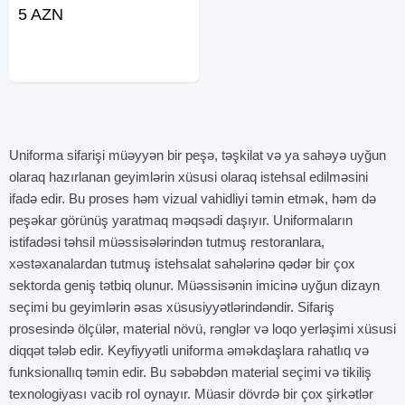
təmin edir. Fərdi dizaynlar, brend
5 AZN
geyimlər və işçi formaları yüksək
keyfiyyətlə hazırlanır. Müxtəlif
sahələr üçün estetik və
Uniforma sifarişi müəyyən bir peşə, təşkilat və ya sahəyə uyğun
olaraq hazırlanan geyimlərin xüsusi olaraq istehsal edilməsini
ifadə edir. Bu proses həm vizual vahidliyi təmin etmək, həm də
peşəkar görünüş yaratmaq məqsədi daşıyır. Uniformaların
istifadəsi təhsil müəssisələrindən tutmuş restoranlara,
xəstəxanalardan tutmuş istehsalat sahələrinə qədər bir çox
sektorda geniş tətbiq olunur. Müəssisənin imicinə uyğun dizayn
seçimi bu geyimlərin əsas xüsusiyyətlərindəndir. Sifariş
prosesində ölçülər, material növü, rənglər və loqo yerləşimi xüsusi
diqqət tələb edir. Keyfiyyətli uniforma əməkdaşlara rahatlıq və
funksionallıq təmin edir. Bu səbəbdən material seçimi və tikiliş
texnologiyası vacib rol oynayır. Müasir dövrdə bir çox şirkətlər