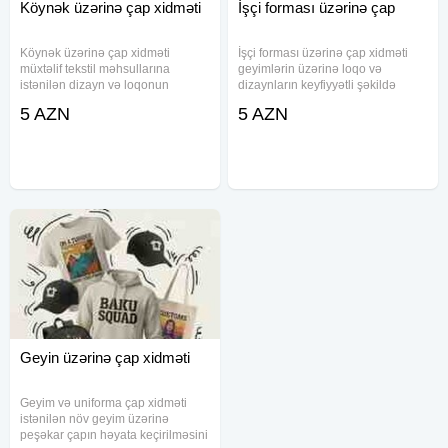
Köynək üzərinə çap xidməti
İşçi forması üzərinə çap
Köynək üzərinə çap xidməti
İşçi forması üzərinə çap xidməti
müxtəlif tekstil məhsullarına
geyimlərin üzərinə loqo və
istənilən dizayn və loqonun
dizaynların keyfiyyətli şəkildə
tətbiqini əhatə edir. Köynək, t-shirt,
tətbiqini təmin edir. Müxtəlif növ
5 AZN
5 AZN
polo, kofta, kepka, papaq və uşaq
tekstil məhsulları üzərində çap
geyimləri üzərinə keyfiyyətli çap
işləri həyata keçirilir və sifarişlərə
işləri həyata keçirilir
uyğun hazırlanır
Geyin üzərinə çap xidməti
Geyim və uniforma çap xidməti
istənilən növ geyim üzərinə
peşəkar çapın həyata keçirilməsini