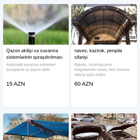
Qazon əkilişi və suvarma
naves, kazirok, perqola
sistemlərinin quraşdırılması
sifarişi
Avtomatik suvarma sistemləri
Bakıda , Azərbaycanın
quraşdırılır və qazon əkilir
bölgələrində naves, tent, kazirok
sifarişi üçün doğru
ünvandasınız.Evlər və obyektlər
15 AZN
60 AZN
üçün müxtəlif forma və dizaynlarda
naveslər hazırlanır. -Standart
naves, tent və kaziroklar -
Arch(əyri),