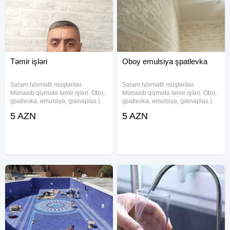
Təmir işləri
Oboy emulsiya şpatlevka
Salam hörmətli müştərilər.
Salam hörmətli müştərilər.
Münasib qiymətə təmir işləri. Obo,
Münasib qiymətə təmir işləri. Obo,
şpatlevka, emulsiya, (penaplas )
şpatlevka, emulsiya, (penaplas )
paduqa və sa. Tez və səliqəli
paduqa və sa. Tez və səliqəli
5 AZN
5 AZN
münasib və keyfiyyətli, wotsapp -
münasib və keyfiyyətli, wotsapp -
lada əlaqə saxlaya bilərsiniz.
lada əlaqə saxlaya bilərsiniz.