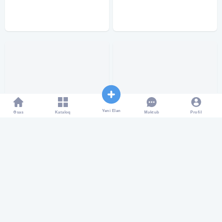
Uzunluq: 7m - En: 3m - Hundurluk:
oxshayacaqdir. - Uzunluq: 6m - En:
2.7m - Otaq bolgusu: 1 otaq. -
2.4m - Hundurluk: 2.6m - Otaq
bolgusu: 1 otaq
Yeni Elan
Əsas
Kataloq
Profil
Məktub
Quba rayonunda tıkıntı temır
Ratsiya temiri
xıdmetlerı
Qubada hər novde evlərin vilalarin
Hər növ ratsiyalarin təmiri
abyektlerin noldan tıkılıb tehvıl
batereykalarin bərpası
verılmesı
programlasmasi cütlənməsi və
yenidən qurulması
9 AZN
10 AZN