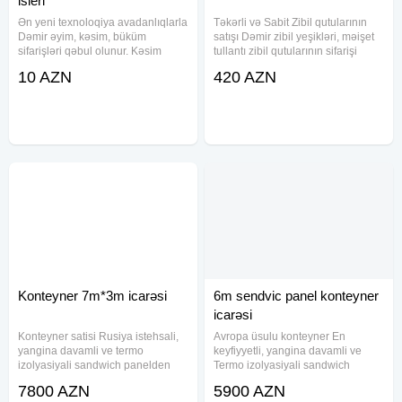
isleri
Ən yeni texnoloqiya avadanlıqlarla
Təkərli və Sabit Zibil qutularının
Dəmir əyim, kəsim, büküm
satışı Dəmir zibil yeşikləri, məişet
sifarişləri qəbul olunur. Kəsim
tullantı zibil qutularının sifarişi
avadanlığımız (makes makinamiz)
qəbul olunu. Dəmir Konteyner zibil
10 AZN
420 AZN
6mm qalınlıq və 3metr uzunluğa
yeşiyi öz istehsalmızdır. İstənilən
qədər olan metal listləri kəsə bilir.
sayda sifariş mümkündür. Qiymət
Büküm avadanlığımız (Bukum
Konteyner 7m*3m icarəsi
6m sendvic panel konteyner
icarəsi
Konteyner satisi Rusiya istehsali,
Avropa üsulu konteyner En
yangina davamli ve termo
keyfiyyetli, yangina davamli ve
izolyasiyali sandwich panelden
Termo izolyasiyali sandwich
yigilmish bu mehsulumuz, her
panelden yigilmish bu
7800 AZN
5900 AZN
kesin zovqunu oxshayacaqdir. -
mehsulumuz, her kesin zovqunu