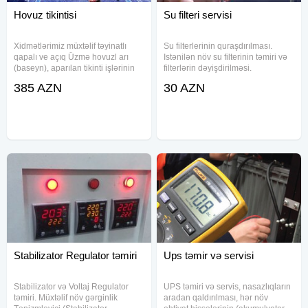
Hovuz tikintisi
Su filteri servisi
Xidmətlərimiz müxtəlif təyinatlı
Su filterlerinin quraşdırılması.
qapalı ve açıq Üzmə hovuzl arı
Istənilən növ su filterinin təmiri və
(baseyn), aparılan tikinti işlərinin
filterlərin dəyişdirilməsi.
Dizaynı, Eskiz- Lah iyənin
Avadanlıqda olan nasazlıqların
385 AZN
30 AZN
hazırlanması, Simeta hesabatının
aradan qaldırılması. Membran
aparılması və keyfiyyətli materialla
deyisfirilmesi Filterlerin
təminat. Hovuz
deyisfirilmesi Su filteri
Stabilizator Regulator təmiri
Ups təmir və servisi
Stabilizator və Voltaj Regulator
UPS təmiri və servis, nasazlıqların
təmiri. Müxtəlif növ gərginlik
aradan qaldırılması, hər növ