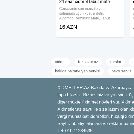
24 saat xidmət tabut mafə
Cənazənin son mənzilə yola
salınması üçün xüsusi dəfn.
Avtomobil təminatı: Mafe, Tabut
Ölkədən kənara aparmaq üçün xüsusi
16 AZN
sink tabutların təşkili. Məzar üstü gül
çələnglərinin hazırlanması. Məclisin
idərə olunması
xidmet
tezbazar.az
kurslar
bakida paltaryuyan servisi
beko servis
XiDMETLER.AZ Bakida və Azərbaycanda xi
tapa bilərsiz. Biznesiniz və ya eviniz ü
digər müxtəlif xidmət növləri var. Xidmə
Xidmetler.az saytı ilə sizə lazım olan x
vergi mühasibat xidmətləri, hüquqi xidmə
Sayt rəhbərliyi elanlara və reklam bann
Tel: 010 11234535