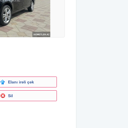
Elanı irəli çək
Sil