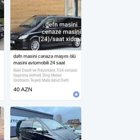
dəfn masini cənazə maşını ölü
masini avtomobili 24 saat
Baki Daxili ve Rayonlara 7/24 cenaze
daşinma xidmeti Sing Mebel
Groblarin Teşkili Mafa tabut Dəfn
mərasimləri ucun yuksək səviyəli
40 AZN
cənazə aftomobilerin teskili seher
daxili və uzaq rayonlara aparmaq
xidməti tabut və