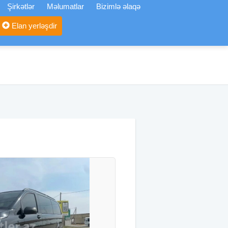
Şirkətlər
Məlumatlar
Bizimlə əlaqə
Elan yerləşdir