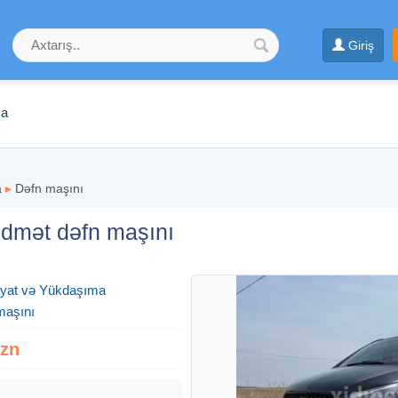
Giriş
ma
a
▸
Dəfn maşını
idmət dəfn maşını
yyat və Yükdaşıma
maşını
Azn