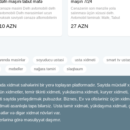
dəfn maşıni tabut mafə
maşın 7/24
cenaze masini Dəfn avtomobili dəfn
Cənazənin son mənzilə yola
avtomobili Dəfn mərasimləri ucun
salınması üçün xüsusi dəfn.
yuksək səviyəli cənazə aftomobilerin
Avtomobil təminatı: Mafe, Tabut
teskili seher daxili və uzaq rayonlara
Ölkədən kənara aparmaq üçün xüsus
10 AZN
27 AZN
aparmaq xidməti tabut və mafə
sink tabutların təşkili. Məzar üstü gül
olkəmizdən kanara aparmaq ucun
çələnglərinin hazırlanması. Məclisin
sink
idərə olunması
arenda masinlar
soyuducu ustasi
usta xidmeti
smart tv usta
mebeller
nağara təmiri
slaqbaum
dmət sahələrini bir yerə toplayan platformadır. Saytda müxtəlif xid
çün xidmetler, temir tikinti xidmeti, yukdasima xidmeti, kuryer xidmeti
ti saytda yerləşdirmək pulsuzdur. Biznes, Ev və ofisləriniz üçün xidmə
idməti asanlıqla tapa bilərsiz. Usta təmir xidməti, yükdaşıma xidməti, 
tlər və digər xidmət növləri var.
erlərinə görə məsuliyyət daşımır.