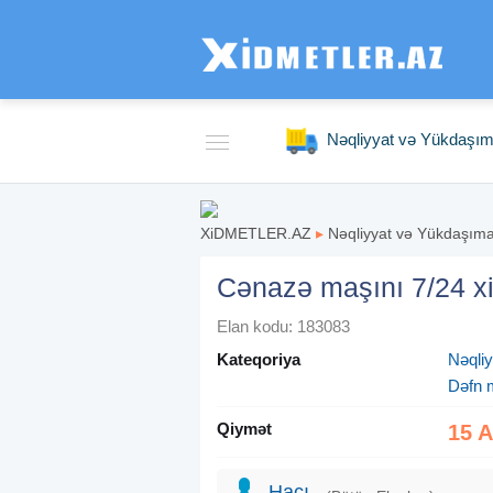
Nəqliyyat və Yükdaşı
XiDMETLER.AZ
▸
Nəqliyyat və Yükdaşım
Cənazə maşını 7/24 x
Elan kodu: 183083
Kateqoriya
Nəqli
Dəfn 
Qiymət
15 
Hacı