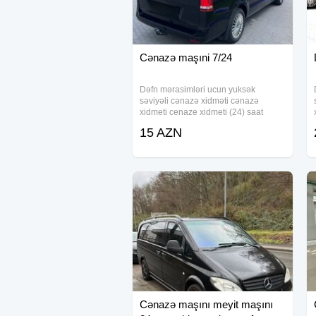
Cənazə maşıni 7/24
Dəfn mərasimləri ucun yuksək
səviyəli cənazə xidməti cənazə
xidmeti cenaze xidmeti (24) saat
xidmetmasın defn maşını dəfn masını
15 AZN
cenaze xidmeti cənaze dasıma,
cenaze dasınma, cenaze dasınması,
qara masın, merasım
Cənazə maşını meyit maşını