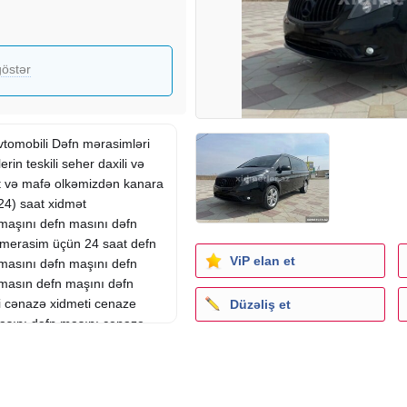
östər
vtomobili Dəfn mərasimləri
in teskili seher daxili və
 və mafə olkəmizdən kanara
(24) saat xidmət
maşını defn masını dəfn
 merasim üçün 24 saat defn
ViP elan et
masını dəfn maşını defn
 masın defn maşını dəfn
 cənazə xidmeti cenaze
Düzəliş et
aşını dəfn masını cenaze
nma, cenaze dasınması, qara
xidmeti cenaze dasinma meyit
azə masini cenaze masini