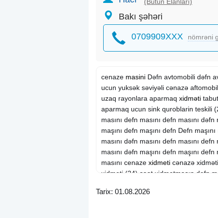
(Bütün Elanları)
Bakı şəhəri
0709909XXX
nömrəni g
cenaze
masini
Dəfn avtomobili dəfn a
ucun yuksək səviyəli cənazə aftomobiler
uzaq rayonlara aparmaq
xidməti
tabut
aparmaq ucun sink quroblarin teskili 
masını defn masını defn masını dəfn 
maşını defn maşını defn Defn maşını
masını dəfn masını defn masını defn 
masını dəfn maşını defn maşını defn
masını cenaze
xidmeti
cənazə xidməti
xidmeti (24) saat xidmetmasın defn m
xidmeti cənaze dasıma, cenaze dası
Tarix: 01.08.2026
masın, merasım masını, katavalka,
nazə xidməti cənazə xidmeti cenaze 
masini meyit masini meyit maşını cən