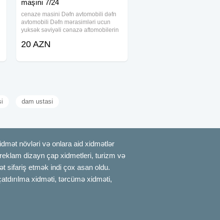
maşını 7/24
cenaze masini Dəfn avtomobili dəfn
avtomobili Dəfn mərasimləri ucun
yuksək səviyəli cənazə aftomobilerin
i
teskili seher daxili və uzaq rayonlara
20 AZN
aparmaq xidməti tabut və mafə
olkəmizdən kanara aparmaq ucun
sink
si
dam ustasi
mət növləri və onlara aid xidmətlər
, reklam dizayn çap xidmetleri, turizm və
t sifariş etmək indi çox asan oldu.
çatdırılma xidməti, tərcümə xidməti,