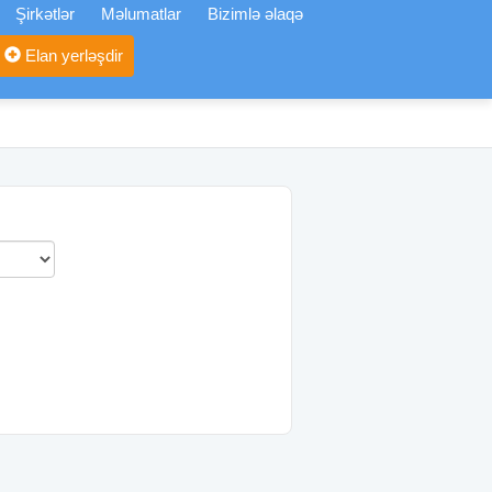
Şirkətlər
Məlumatlar
Bizimlə əlaqə
Elan yerləşdir