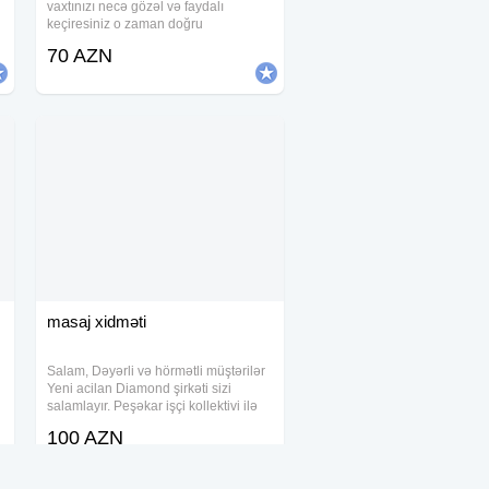
vaxtınızı necə gözəl və faydalı
keçiresiniz o zaman doğru
,
ünvandasınız.masajdan zövq almağı
70 AZN
bilən bəyləri masaja dəvət edirəm.
Hər bir insanin müxtəlif səbəblərə
görə masaja ehtiyacı
masaj xidməti
Salam, Dəyərli və hörmətli müştərilər
Yeni acilan Diamond şirkəti sizi
salamlayır. Peşəkar işçi kollektivi ilə
xidmətinizdəyik. Massaj növləri:
100 AZN
Klassik massaj Relax massaj Sport
n
massaj Üz massaj Masaj muddeti: 90