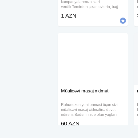
kampanyalarımıza start
verdik.Temirden çıxan evlerin, bağ
evlerinin, ofislerin, obyektlerin
1 AZN
profisyonal işçiler terefinden
temizlenmesi, pencerelerin yuyulması
temizlenmesi 100% teminatlaevlərdə,
Müalicəvi masaj xidməti
Ruhunuzun yenilənməsi üçun sizi
müalicəvi masaj xidmətinə dəvət
edirəm. Bədəninizdə olan yağların
piylənmə duzlaşma bel boyun
60 AZN
nahiyəsində olan ağrılarin aradan
qaldırılmasi. Təmiz dəsmallar şampun
gel masajdan sonra duş