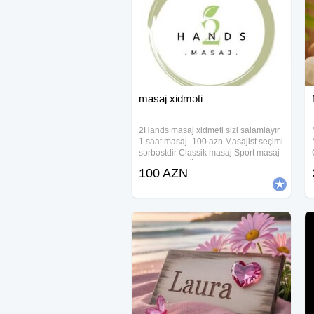
masaj xidməti
2Hands masaj xidmeti sizi salamlayır
1 saat masaj -100 azn Masajist seçimi
sərbəstdir Classik masaj Sport masaj
Relax masaj Üz masaji Anticelulit
100 AZN
masaj Hicama(elavə odənişli)
Zeli(elavə odənişli)
Bankalanma(elavə