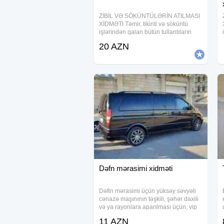
ZİBİL VƏ SÖKÜNTÜLƏRİN ATILMASI
XİDMƏTİ Təmir, tikinti və söküntü
işlərindən qalan bütün tullantıların
daşınması həyata keçirilir. Mənzil,
20 AZN
həyət evi, obyekt, ofis və tikinti
sahələrindən zibilin operativ şəkildə
Dəfn mərasimi xidməti
Dəfin mərasimi üçün yüksəy səvyəli
cənazə maşınının təşkili, şəhər daxili
və ya rayonlara aparılması üçün, vip
çadırları və ya sadə çadırların təşki,
11 AZN
24 saat xidmət gösdəririk, tabut mafə