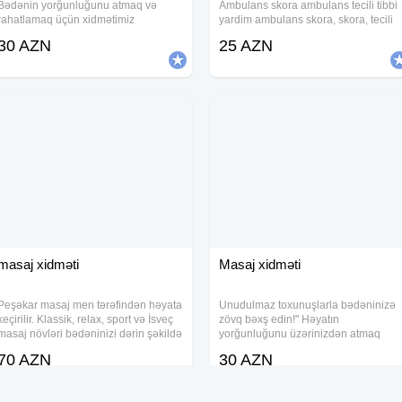
Bədənin yorğunluğunu atmaq və
Ambulans skora ambulans tecili tibbi
rahatlamaq üçün xidmətimiz
yardim ambulans skora, skora, tecili
mövcuddur. Təmiz və rahat mühit.
yardim, ambulans, skora skora, skora
30 AZN
25 AZN
Masaj, hicama (qan alma) və banka
ambulans, ambulanc , skora tecili
xidməti təqdim olunur. Rahatlıq və
yardim , tecili tibbi yardim , skora ,
sağlamlıq üçün müraciət edə
masaj xidməti
Masaj xidməti
Peşəkar masaj men tərəfindən həyata
Unudulmaz toxunuşlarla bədəninizə
keçirilir. Klassik, relax, sport və İsveç
zövq bəxş edin!" Həyatın
masaj növləri bədəninizi dərin şəkildə
yorğunluğunu üzərinizdən atmaq
rahatladır, stressi aradan qaldırır, qan
üçün xüsusi bir təklifimiz var! •
70 AZN
30 AZN
dövranını sürətləndirir və əzələ
Bədəninizin hər nöqtəsini rahatladan
gərginliyini azaldır. Hər
toxunuşlar, • Sizi gündəlik qayğılarda