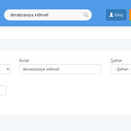
Giriş
Axtar
Şəhər