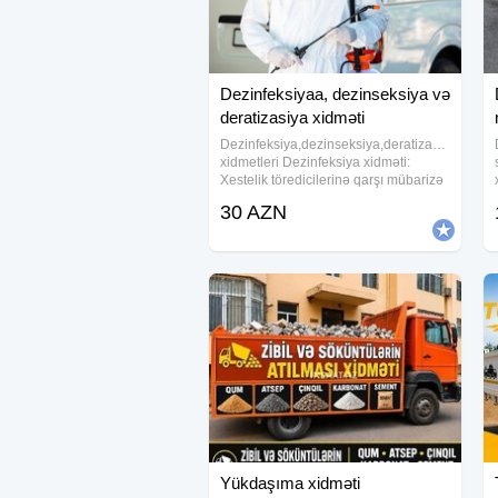
Dezinfeksiyaa, dezinseksiya və
deratizasiya xidməti
Dezinfeksiya,dezinseksiya,deratizasiya
xidmetleri Dezinfeksiya xidməti:
Xestelik töredicilerinə qarşı mübarizə
tədbiridir. Dezinseksiya xidməti: Qan
30 AZN
vasitəsilə yayılan infeksiyon
xəstəliklərə qarşı mübarizə
Yükdaşıma xidməti