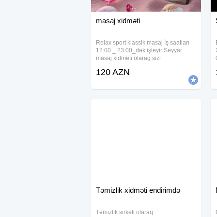
masaj xidməti
Relax sport klassik masaj İş saatları
12:00 _ 23:00_dək işleyir Seyyar
masaj xidmeti olarag sizi
salamlayirig.Əziz masaj sevenlerimiz
120 AZN
sizi tay bodi.relax ve klassik masaj
xidmetine devet edirem.Etdiyim masaj
nəticəsində
Təmizlik xidməti endirimdə
Təmizlik sirketi olaraq