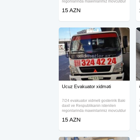
regonlarinda mawinlarimiz movcutdur
. Her nov masinlarin ve texnikalarin
15 AZN
dawinmasini mumkundur . Qiymetler
munasibdir . evakuator, Qarabağda
Ucuz Evakuator xidməti
7/24 evakuator xidmeti gosteririk Baki
daxil ve Respublikanin istenilen
regonlarinda mawinlarimiz movcutdur
. Her nov masinlarin ve texnikalarin
15 AZN
dawinmasini mumkundur . Qiymetler
munasibdir . evakuator, ucuz
evakuator,