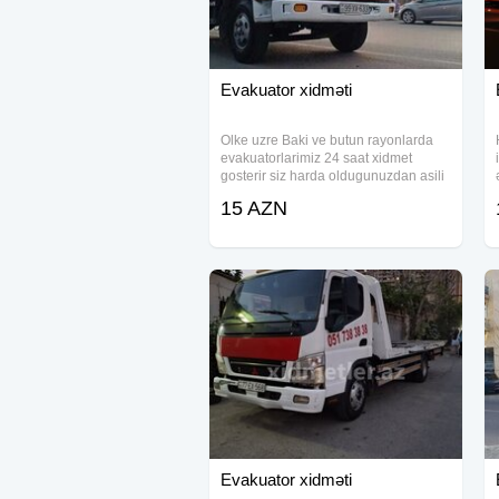
Evakuator xidməti
Olke uzre Baki ve butun rayonlarda
evakuatorlarimiz 24 saat xidmet
gosterir siz harda oldugunuzdan asili
olmayaraq zeng edin ve biz sizin
15 AZN
komeyinize en yaxinliqdaki
evakuatoru en serfeli qiymetle
gondereciyik
Evakuator xidməti