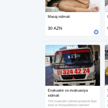
Masaj xidməti
30 AZN
Evakuator və evakuasiya
xidməti
7/24 evakuator xidmeti gosteririk Baki
daxil ve Respublikanin istenilen