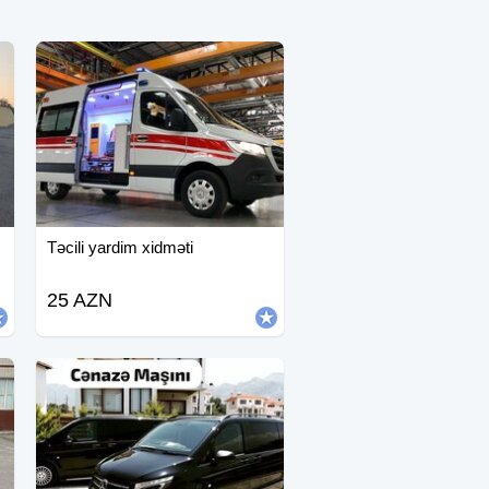
Təcili yardim xidməti
25 AZN