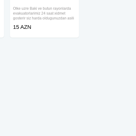
Olke uzre Baki ve butun rayonlarda
evakuatorlarimiz 24 saat xidmet
gosterir siz harda oldugunuzdan asili
olmayaraq zeng edin ve biz sizin
15 AZN
komeyinize en yaxinliqdaki
evakuatoru en serfeli qiymetle
gondereciyik