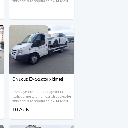
xidmətini sizə təqdim edirik. Müxtəlif
növ nəqliyyat vasitələri və ağır tonnajlı
yüklərin daşınması sahəsində
ixtisaslaşmış komandamız, hər zaman
Ən ucuz Evakuator xidməti
Azərbaycanın hər bir bölgəsində
fəaliyyət göstərən ən sərfəli evakuator
r
xidmətini sizə təqdim edirik. Müxtəlif
növ nəqliyyat vasitələri və ağır tonnajlı
10 AZN
yüklərin daşınması sahəsində
ixtisaslaşmış komandamız, hər zaman