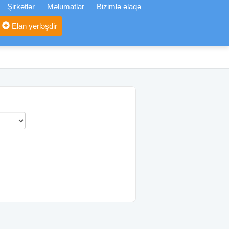
Şirkətlər
Məlumatlar
Bizimlə əlaqə
Elan yerləşdir