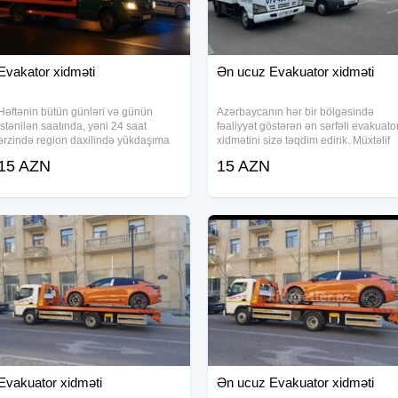
Evakator xidməti
Ən ucuz Evakuator xidməti
Həftənin bütün günləri və günün
Azərbaycanın hər bir bölgəsində
istənilən saatında, yəni 24 saat
fəaliyyət göstərən ən sərfəli evakuato
ərzində region daxilində yükdaşıma
xidmətini sizə təqdim edirik. Müxtəlif
xidmətlərindən yararlana bilərsiniz.
növ nəqliyyat vasitələri və ağır tonnajl
15 AZN
15 AZN
Bu xidmətin qiyməti unvana gore
yüklərin daşınması sahəsində
deyisir. Eyni zamanda, rayonlar
ixtisaslaşmış komandamız, hər zama
arasında həyata
Evakuator xidməti
Ən ucuz Evakuator xidməti