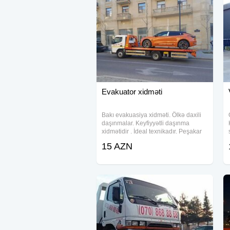
Evakuator xidməti
Bakı evakuasiya xidməti. Ölkə daxili
daşınmalar. Keyfiyyətli daşınma
xidmətidir . İdeal texnikadır. Peşakar
sürücüdür. Texnikaların və maşınların
15 AZN
daşınması mövcuddur. Qarabağa
daşınma mövcuddur. Qarabağın
bütün