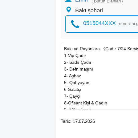
(Bütün Elanları)
Bakı şəhəri
0515044XXX
nömrəni g
Bakı və Rayonlara 《Çadır 7/24 Serv
1-Vip Çadır
2- Sadə Çadır
3-
Dəfn maşını
4- Aşbaz
5- Qabyuyan
6-Salatçı
7- Çayçı
8-Ofisant Kişi & Qadın
9- Mühafizəçi
10- Mikrofon
Tarix: 17.07.2026
11- Stol-Stul
12- Qab-qaşıq
13- Somavar