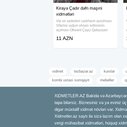
Kirayə Çadır dəfn maşıni
xidmətləri
Vip ve sadederi cadırların qurulması.
Sifarise uyğun ehsan süfresinin
açılması Ofisiant Çayçı Qabyuyan
Pover Qab-qaşıq Stol stul Samavar
11 AZN
Kiraye cadır, çadır, palatka, cadırlar,
defn masini, cenaze masini, qara
masin.
xidmet
tezbazar.az
kurslar
kombi ustasi sumqayit
mebeller
q
XiDMETLER.AZ Bakida və Azərbaycanda xi
tapa bilərsiz. Biznesiniz və ya eviniz ü
digər müxtəlif xidmət növləri var. Xidmə
Xidmetler.az saytı ilə sizə lazım olan x
vergi mühasibat xidmətləri, hüquqi xidmə