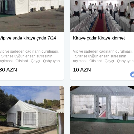
Vip və sadə kirayə çadır 7/24
Kirayə çadır Kirayə xidmət
Vip ve sadederi cadırların qurulması.
Vip ve sadederi cadırların qurulması.
Sifarise uyğun ehsan süfresinin
Sifarise uyğun ehsan süfresinin
açılması Ofisiant Çayçı Qabyuyan
açılması Ofisiant Çayçı Qabyuyan
Pover Qab-qaşıq Stol stul
Pover Qab-qaşıq Stol stul
30 AZN
10 AZN
Samavar Defn masını Kiraye cadır,
Samavar Defn masını Kiraye cadır,
çadır, palatka, cadırlar, defn masini,
çadır, palatka, cadırlar, defn masini,
cenaze
cenaze