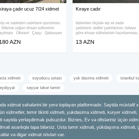
kirayə çadır ucuz 7/24 xidmet
Kıraye cadır
Vip ve sadederi cadırların qurulması.
İsdənilən ölçüdə vip və sadə
Sifarise uyğun ehsan süfresinin
çadırların, tədbir çadırlarının, isdəyə
açılması Ofisiant Çayçı Qabyuyan
görə ehsan süfrələrinin hazırlanması,
Pover Qab-qaşıq Stol stul
mərasim zalının təşikli
180 AZN
13 AZN
Samavar Defn masını Kiraye cadır,
çadır, palatka, cadırlar, defn masini,
cenaze
usta xidmeti
soyuducu ustasi
yuk dasima xidmeti
istanbul tu
eydiyyat
səyyar təkər təmiri
dmət sahələrini bir yerə toplayan platformadır. Saytda müxtəlif xid
çün xidmetler, temir tikinti xidmeti, yukdasima xidmeti, kuryer xidmeti
ti saytda yerləşdirmək pulsuzdur. Biznes, Ev və ofisləriniz üçün xidmə
idməti asanlıqla tapa bilərsiz. Usta təmir xidməti, yükdaşıma xidməti, 
tlər və digər xidmət növləri var.