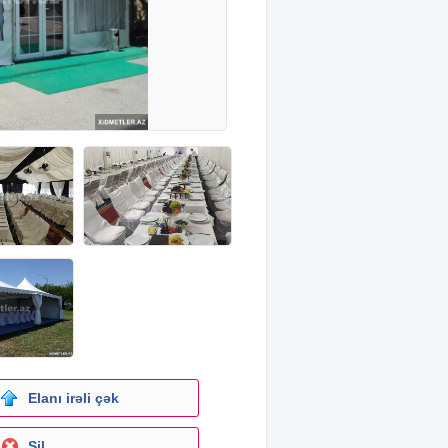
Elanı irəli çək
Sil