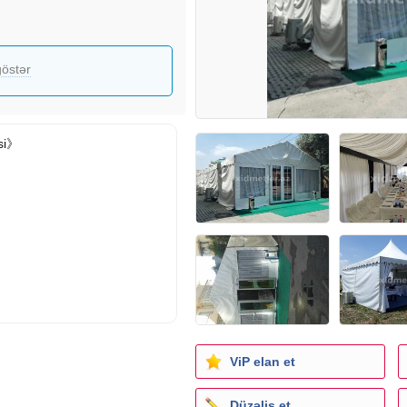
östər
isi》
ViP elan et
Düzəliş et