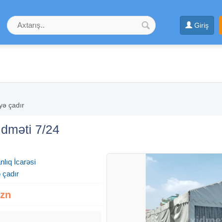
Giriş
yə çadır
idməti 7/24
lıq İcarəsi
 çadır
Azn