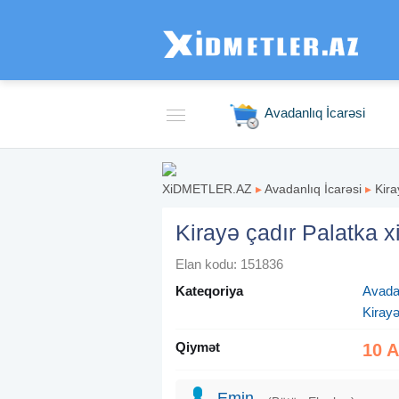
Avadanlıq İcarəsi
XiDMETLER.AZ
▸
Avadanlıq İcarəsi
▸
Kira
Kirayə çadır Palatka x
Elan kodu: 151836
Kateqoriya
Avadan
Kirayə
Qiymət
10 
Emin