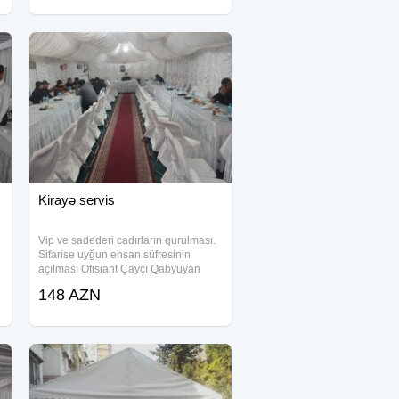
Stol stul Samavar Kiraye cadır, çadır,
palatka,
Kirayə servis
Vip ve sadederi cadırların qurulması.
Sifarise uyğun ehsan süfresinin
açılması Ofisiant Çayçı Qabyuyan
Pover Qab-qaşıq Stol stul Samavar
148 AZN
Kiraye cadır, çadır, palatka, cadırlar,
defn masini, cenaze masini, qara
masin.