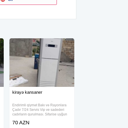
kirayə kansaner
Endirimli qiymət Bakı və Rayonlara
Çadır 7/24 Servis Vip ve sadederi
cadırların qurulması. Sifarise uyğun
ehsan süfresinin açılması Ofisiant
70 AZN
Çayçı Qabyuyan Pover Qab-qaşıq