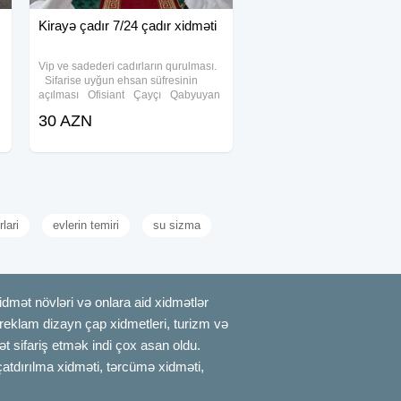
Kirayə çadır 7/24 çadır xidməti
Vip ve sadederi cadırların qurulması.
Sifarise uyğun ehsan süfresinin
açılması Ofisiant Çayçı Qabyuyan
Pover Qab-qaşıq Stol stul
30 AZN
Samavar Defn masını Kiraye cadır,
çadır, palatka, cadırlar, defn masini,
cenaze
rlari
evlerin temiri
su sizma
mət növləri və onlara aid xidmətlər
, reklam dizayn çap xidmetleri, turizm və
t sifariş etmək indi çox asan oldu.
çatdırılma xidməti, tərcümə xidməti,