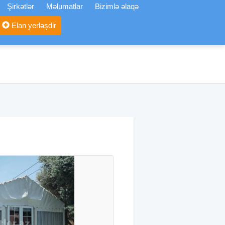
Şirkətlər
Məlumatlar
Bizimlə əlaqə
Elan yerləşdir