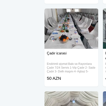
keçirilməsi üçün geniş xidmət
Çadır icarəsi
Endirimli qiymət Bakı və Rayonlara
Çadır 7/24 Servis 1-Vip Çadır 2- Sadə
Çadır 3- Dəfn maşını 4- Aşbaz 5-
Qabyuyan 6-Salatçı 7- Çayçı 8-Ofisant
50 AZN
Kişi & Qadın 9- Mühafizəçi 10-
Mikrofon 11- Stol-Stul 12- Qab-qaşıq
13-