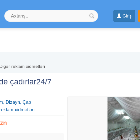
Giriş
Digər reklam xidmətləri
de çadırlar24/7
m, Dizayn, Çap
reklam xidmətləri
Azn