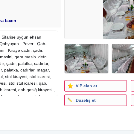
ara baxın
. Sifarise uyğun ehsan
çı Qabyuyan Pover Qab-
ı Kiraye cadır, çadır,
 masini, qara masin. defn
r, çadır, palatka, cadırlar,
r, palatka, cadırlar, magar,
ul, stol kirayesi, stol icaresi,
yesi, stol stul icaresi, qab,
ViP elan et
 icaresi, qab qasiğ kirayesi ,
Vip ve sadederi cadırların
Düzəliş et
resinin açılması Ofisiant
 Stol stul Samavar Defn
adırlar,
defn masini
, cenaze
 çadir icaresi, Kiraye cadır,
aresi, Kiraye cadır, çadır,