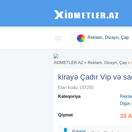
Reklam, Dizayn, Çap
XiDMETLER.AZ
▸
Reklam, Dizayn, Çap
▸
kirayə Çadır Vip və sa
Elan kodu: 157255
Kateqoriya
Rekla
Digər 
Qiymət
33 
Samir