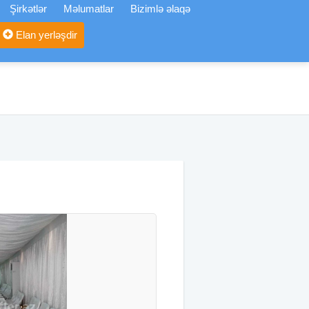
Şirkətlər
Məlumatlar
Bizimlə əlaqə
Elan yerləşdir