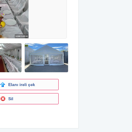
Elanı irəli çək
Sil