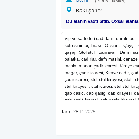
(Bütün Elanları)
Bakı şəhəri
Bu elanın vaxtı bitib. Oxşar elanl
Vip ve sadederi cadırların qurulması
süfresinin açılması Ofisiant Çay
qaşıq Stol stul Samavar Defn masın
palatka, cadırlar, defn
masini
, cenaze
masin, magar, çadir icaresi, Kiraye cadı
magar, çadir icaresi, Kiraye cadır, çadı
çadir icaresi, stol-stul kirayesi, stol , st
stul kirayesi , stul icaresi, stol stul kira
qab qasiq, qab qasiğ, qab kirayesi, qab
qab qasiğ icaresi, qab qasiq kirayesi, 
qurulması. Sifarise uyğun ehsan süf
Tarix: 28.11.2025
Çayçı Qabyuyan Pover Qab-qaşıq
masını Kiraye cadır, çadır, palatka, c
masini, qara masin. defn masin, magar,
çadır, palatka, cadırlar, magar, çadir ic