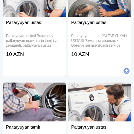
Ariston Paltaryuyan təmiri
Ariston paltaryuyan ustasi
Qoydugumuz detal zəmanet verilir
Paltaryuyan ustası
Paltaryuyan ustası
Butun model paltaryuyan masınların temiri
Bosch service
Paltaryuyan ustasi.Butun nov
Paltaryuyan temiri PALTARYUYAN
Siemens service
paltaryuyan mawinlarin temiri ve
USTASI Ремонт стиральных
Samsung service
zemaneti. paltaryuyan ustasi
Gorenje servise Bosch service
paltaryuyan temiri paltaryuyan
Siemens service Samsung service
LG service
10 AZN
10 AZN
servis paltaryuyan masin ustasi
LG service Beko service Arçelik
Beko service
baku paltaryuyan masin ustasi
service Vestel service Regal
paltaryuyan ustasi baki paltar
service
Arçelik service
Vestel service
Regal service
Whirlpool service
Daewoo service
Hotpoint Ariston service
İndesit service
Paltaryuyan təmiri
Paltaryuyan ustası