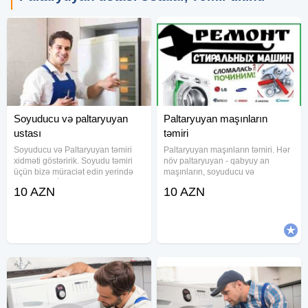
Simens Paltaryuyan təmiri servis
Blonberg Paltaryuyan təmiri servis
Gorenje Paltaryuyan təmiri servis
Electrolux Paltaryuyan.təmiri servis
Butun model Paltaryuyan Maşınların Plataların təmiri və
sifarişi matorların dəyişilməsi VƏ SİFARİŞİ Paltar yuyan
masin
ustasi Paltaryuyan maşın ustası Paltaryuyan ustasi
Paltaryuyan ustası Paltar yuyan masin usdası Paltaryuyan
Soyuducu və paltaryuyan
Paltaryuyan maşınların
ustasıPaltaryuyan ustası Paltaryuyan temiri Paltaryuyan
ustası
təmiri
masin temiri Paltar yuyan masin temiri Paltaryuyan maşın
Soyuducu və Paltaryuyan təmiri
Paltaryuyan maşınların təmiri. Hər
təmiri Paltar yuyan maşın təmiri Paltaryuyan masın təmiri
xidməti göstəririk. Soyudu təmiri
növ paltaryuyan - qabyuy an
Paltaryuyanmaşın temiri Paltaryuyanmasın təmiri
üçün bizə müraciət edin yerində
maşınların, soyuducu və
təmir edək. İndi zəng edin
kondisionerlərin evinizdə keyfiyy
Paltaryuyan təmiri Paltaryuyan temiri
10 AZN
10 AZN
xidmətimizdən razı qalacaqsız.
ətli təmiri
Ремонт стиральных машин
Eyni zamanda digər Məişət
Ремонт стиральных машин
texnikası, Usta xidməti göstərilir,
Bütün marka və model paltaryuyan təmiri
Beko maşınların təmiri,
Paltaryuyan temiri ustası
daewoo maşınların təmiri
Bütün növ paltaryuyan təmiri
Plataların təmiri original ehtiyyat hisseleri