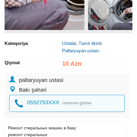
Kateqoriya
Ustalar, Təmir tikinti
Paltaryuyan ustası
Qiymət
10 Azn
paltaryuyan ustasi
Bakı şəhəri
0552753XXX
nömrəni göstər
Ремонт стиральных машин в баку
ремонт стиральных