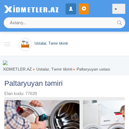
Ustalar, Təmir tikinti
XiDMETLER.AZ
▸
Ustalar, Təmir tikinti
▸
Paltaryuyan ustası
Paltaryuyan təmiri
Elan kodu: 77639