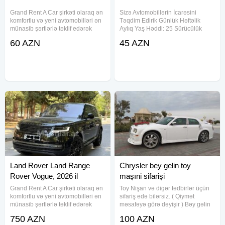
Grand Rent A Car şirkəti olaraq ən
Sizə Avtomobillərin İcarəsini
komfortlu və yeni avtomobilləri ən
Təqdim Edirik Günlük Həftəlik
münasib şərtlərlə təklif edərək
Aylıq Yaş Həddi: 25 Sürücülük
müştərilərimizin rahat və
Vəsiqəsi: 2 il Depozit: Yoxdur Hər
60 AZN
45 AZN
təhlükəsiz səyahətlərini təmin
Zövqə Hər İstəyə Uyğun
etmək üçün səy göstəririk. Daim
Avtomobillərin İcarəsini Təqdim
yenilənən avtomobil parkımız
Edirik Rent A Car We
Land Rover Land Range
Chrysler bey gelin toy
Rover Vogue, 2026 il
maşıni sifarişi
Grand Rent A Car şirkəti olaraq ən
Toy Nişan və digər tədbirlər üçün
komfortlu və yeni avtomobilləri ən
sifariş edə bilərsiz. ( Qiymət
münasib şərtlərlə təklif edərək
məsafəyə görə dəyişir ) Bəy gəlin
müştərilərimizin rahat və
maşını. Toy, Nişan, Yeni Doğulan
750 AZN
100 AZN
təhlükəsiz səyahətlərini təmin
Körpələrin Doğum Evindən