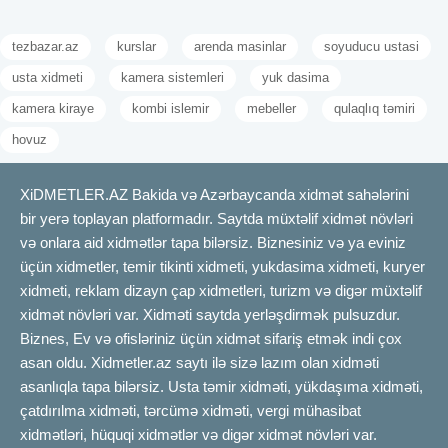
tezbazar.az
kurslar
arenda masinlar
soyuducu ustasi
usta xidmeti
kamera sistemleri
yuk dasima
kamera kiraye
kombi islemir
mebeller
qulaqlıq təmiri
hovuz
XiDMETLER.AZ Bakida və Azərbaycanda xidmət sahələrini
bir yerə toplayan platformadır. Saytda müxtəlif xidmət növləri
və onlara aid xidmətlər tapa bilərsiz. Biznesiniz və ya eviniz
üçün xidmetler, temir tikinti xidmeti, yukdasima xidmeti, kuryer
xidmeti, reklam dizayn çap xidmetleri, turizm və digər müxtəlif
xidmət növləri var. Xidməti saytda yerləşdirmək pulsuzdur.
Biznes, Ev və ofisləriniz üçün xidmət sifariş etmək indi çox
asan oldu. Xidmetler.az saytı ilə sizə lazım olan xidməti
asanlıqla tapa bilərsiz. Usta təmir xidməti, yükdaşıma xidməti,
çatdırılma xidməti, tərcümə xidməti, vergi mühasibat
xidmətləri, hüquqi xidmətlər və digər xidmət növləri var.