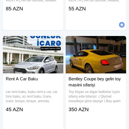
RENT A CAR'da Günlük, həftəlik,
RENT A CAR'da Günlük, həftəlik,
aylıq maşınların münasib
aylıq maşınların münasib
85 AZN
55 AZN
qiymətlərlə icarəsi.Toy və nişan
qiymətlərlə icarəsi.Toy və nişan
üçün münasib qiymətə maşınlar
üçün münasib qiymətə maşınlar
Yüksək səviyyədə karteclərin
Yüksək səviyyədə karteclərin
təşkili
təşkili
Rent A Car Baku
Bentley Coupe bey gelin toy
masiini sifarişi
car rent baku, baku rent a car, car
Toy Nişan və digər tədbirlər üçün
hire baku, az rent baku, İcarə,
sifariş edə bilərsiz. ( Qiymət
icare, kirayə, kiraye, arenda,
məsafəyə görə dəyişir ) Bəy gəlin
prokat, prakat, sifaris, sifariş,
maşını. Toy, Nişan, Yeni Doğulan
45 AZN
350 AZN
sifarish, sifariw, depozitsiz icare
Körpələrin Doğum Evindən
masin, depozitsiz arenda, depozit
Çıxarılması, Klip, Kino çəkilişləri
olmayan,
üçün sifariş qəbul olunur.