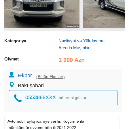
Kateqoriya
Nəqliyyat və Yükdaşıma
Arenda Maşınlar
Qiymət
1 900 Azn
Əkbər
(Bütün Elanları)
Bakı şəhəri
0553888XXX
nömrəni göstər
Avtomobil aylıq icarəyə verilir. Köçürmə ilə
mümkündür.qvyomobilin ili 2021 2022