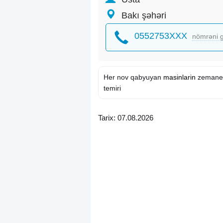
Bakı şəhəri
0552753XXX
nömrəni g
Her nov qabyuyan
masinlarin
zemanetl
temiri
Tarix: 07.08.2026