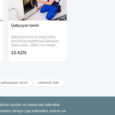
Qabyuyan təmiri
Qabyuyan temiri ve ustasi islere
zemanet qurasdirilmasi Qabyuyan
maşın ustası , Bütün növ məişət
texnikalarının təmiri - Görülən işlərə
10 AZN
zəmanət verilir. - Her nov qabyuyan
maşınların təmiri - Ehtiyyat
hissələrinin
 paltaryuyan servis
santexnik bakı
mət növləri və onlara aid xidmətlər
, reklam dizayn çap xidmetleri, turizm və