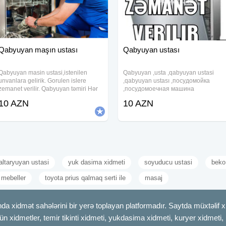
Qabyuyan maşın ustası
Qabyuyan ustası
Qabyuyan masin ustasi,istenilen
Qabyuyan ,usta ,qabyuyan ustasi
unvanlara gelirik. Gorulen islere
,qabyuyan ustası ,посудомойка
zemanet verilir. Qabyuyan təmiri Hər
,посудомоечная машина
növ Qabyuyanların unvanda serfeli
,посудомоечная
10 AZN
10 AZN
qiymete pesekar ustasi xidmeti Temiri
машинка,пасудамойка Qabyuyan
ve Qurasdirilmasi Unvanda temir
masin ustasi,istenilen unvanlara
Ucuz ve
gelirik. Gorulen islere zemanet verilir.
Qabyuyan
altaryuyan ustasi
yuk dasima xidmeti
soyuducu ustasi
beko
mebeller
toyota prius qalmaq serti ile
masaj
dmət sahələrini bir yerə toplayan platformadır. Saytda müxtəlif xid
çün xidmetler, temir tikinti xidmeti, yukdasima xidmeti, kuryer xidmeti