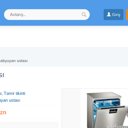
Giriş
abyuyan ustası
sı
, Təmir tikinti
yan ustası
Azn