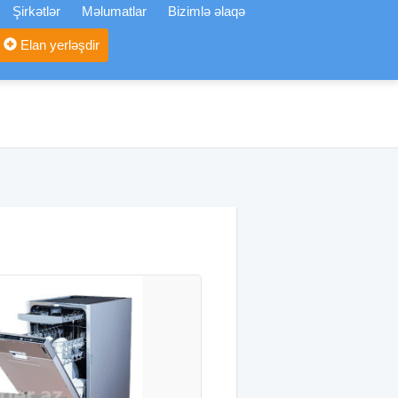
Şirkətlər
Məlumatlar
Bizimlə əlaqə
Elan yerləşdir