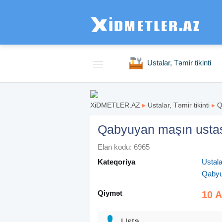
Ustalar, Təmir tikinti
XiDMETLER.AZ
▸
Ustalar, Təmir tikinti
▸
Q
Qabyuyan maşın usta
Elan kodu: 6965
Kateqoriya
Ustalar
Qabyu
Qiymət
10 
Usta