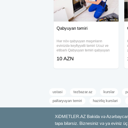
Qabyuyan təmiri
Hər növ qabyuyan maşınların
evinizdə keyfiyyətli təmiri Ucuz ve
etibarlı Qabyuyan temiri qabyuyan
təmiri qabyuyan ustası qabyuyan
10 AZN
usdasi qabyuyan ustasi qabyuya
usdası qabyuma ustasi qabyuyan
maşın təmiri qabyuyan
ustasi
tezbazar.az
kurslar
p
paltaryuyan temiri
hazirliq kurslari
XiDMETLER.AZ Bakida və Azərbaycanda xi
tapa bilərsiz. Biznesiniz və ya eviniz ü