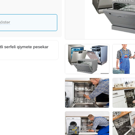
östər
i serfeli qiymete pesekar