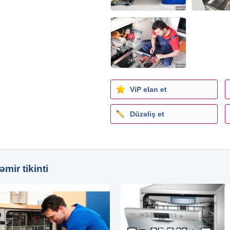
ViP elan et
Düzəliş et
mir tikinti