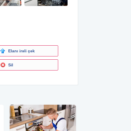
Elanı irəli çək
Sil