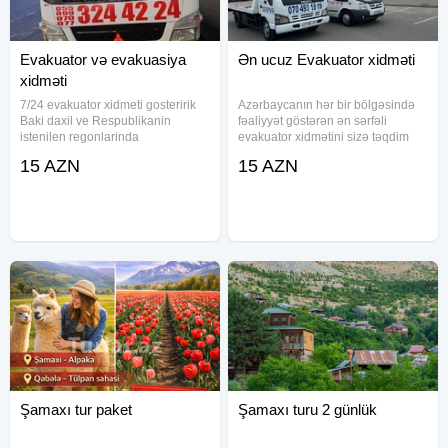
Evakuator və evakuasiya
Ən ucuz Evakuator xidməti
xidməti
7/24 evakuator xidmeti gosteririk
Azərbaycanın hər bir bölgəsində
Baki daxil ve Respublikanin
fəaliyyət göstərən ən sərfəli
istenilen regonlarinda
evakuator xidmətini sizə təqdim
mawinlarimiz movcutdur . Her nov
edirik. Müxtəlif növ nəqliyyat
15 AZN
15 AZN
masinlarin ve texnikalarin
vasitələri və ağır tonnajlı yüklərin
dawinmasini mumkundur .
daşınması sahəsində ixtisaslaşmış
Qiymetler munasibdir . evakuator,
komandamız, hər zaman
Qarabağda
Şamaxı tur paket
Şamaxı turu 2 günlük