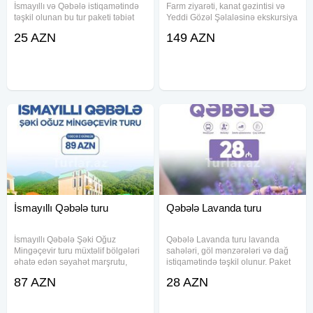
İsmayıllı və Qəbələ istiqamətində
Farm ziyarəti, kanat gəzintisi və
təşkil olunan bu tur paketi təbiət
Yeddi Gözəl Şəlaləsinə ekskursiya
mənzərələri, tarixi məkanlar və
təşkil olunur. Alpaka bileti və kanat
25 AZN
149 AZN
əyləncə nöqtələrini bir proqram
bileti paket daxilində təqdim edilir.
daxilində birləşdirir. Komfortlu
Qəbələdə Gəziləcək Məkanlar -
nəqliyyat, peşəkar tur
Alpaka Farm
İsmayıllı Qəbələ turu
Qəbələ Lavanda turu
İsmayıllı Qəbələ Şəki Oğuz
Qəbələ Lavanda turu lavanda
Mingəçevir turu müxtəlif bölgələri
sahələri, göl mənzərələri və dağ
əhatə edən səyahət marşrutu,
istiqamətində təşkil olunur. Paket
hotel yerləşməsi və ekskursiya
daxilində komfortlu nəqliyyat,
87 AZN
28 AZN
proqramı ilə təşkil olunur. Paket
ekskursiyalar, tur rəhbəri xidməti
daxilində nəqliyyat, səhər yeməyi,
və əyləncəli proqramlar təqdim
hotel xidmətləri və tur
olunur. Lavanda bağlarında