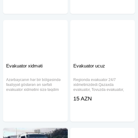
komfortlu edir. Qiymət -
Qiymetler munasibdir . evakuator,
Qarabağda
Evakuator xidməti
Evakuator ucuz
Azərbaycanın hər bir bölgəsində
Regionda evakuator 24/7
fəaliyyət göstərən ən sərfəli
xidmetinizdedi.Qazaxda
evakuator xidmətini sizə təqdim
evakuator, Tovuzda evakuator,
edirik. Müxtəlif növ nəqliyyat
Gencede evakuator, Kurdemirde
15 AZN
vasitələri və ağır tonnajlı yüklərin
evakuator, Qarabagda evakuator,
daşınması sahəsində ixtisaslaşmış
ucarda evakuator, atbulaqda
komandamız, hər zaman
evakuator, Qobustanda evakuator,
qebelede evakuator,