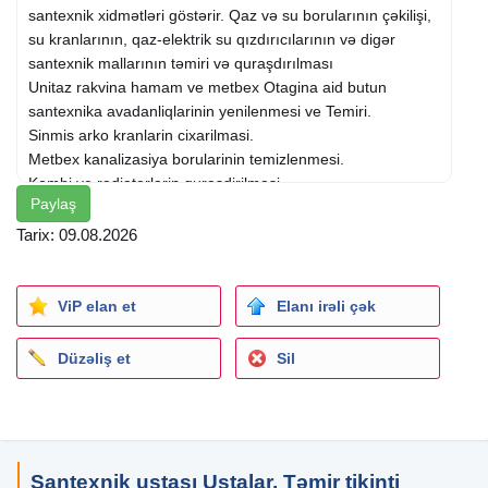
santexnik xidmətləri göstərir. Qaz və su borularının çəkilişi,
su kranlarının, qaz-elektrik su qızdırıcılarının və digər
santexnik mallarının təmiri və quraşdırılması
Unitaz rakvina hamam ve metbex Otagina aid butun
santexnika avadanliqlarinin yenilenmesi ve Temiri.
Sinmis arko kranlarin cixarilmasi.
Metbex kanalizasiya borularinin temizlenmesi.
Kombi ve radiatorlarin qurasdirilmasi.
Paylaş
Aristonlarin qurasdirilması.
Isti dosemelerin cekilmesi.
Tarix: 09.08.2026
Istilik sistemlərinin cekilmesi.
Kollektor sisteminin qurasdirilması.
Su tenzimleyicilerin ve su filtirlerinin qurasdirilması .
ViP elan et
Elanı irəli çək
Su cenlerinin ve nasoslari Qurasdirilmasi.
Tecili ve keyfiyyetli santexnik.
Düzəliş et
Sil
-İstilik sistemlərinin çəkilişi (kombi,radiator,istipol)
-Su,qaz,kanalizasiya xətlərinin çəkilməsi
-Duş kabina , çakkuzilərin təmiri və quraşdırılması
-
Su sızıntılarının
təyini və təmiri
Santexnik ustası Ustalar, Təmir tikinti