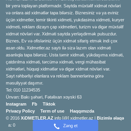
bir yerə toplayan platformadır. Saytda müxtəlif xidmət növləri
və onlara aid xidmətlər tapa bilərsiz. Biznesiniz və ya eviniz
üçün xidmetler, temir tikinti xidmeti, yukdasima xidmeti, kuryer
xidmeti, reklam dizayn çap xidmetleri, turizm və digər müxtəlif
xidmət növləri var. Xidməti saytda yerləşdirmək pulsuzdur.
Biznes, Ev və ofisləriniz üçün xidmət sifariş etmək indi çox
asan oldu. Xidmetler.az saytı ilə sizə lazım olan xidməti
asanlıqla tapa bilərsiz. Usta təmir xidməti, yükdaşıma xidməti,
çatdırılma xidməti, tərcümə xidməti, vergi mühasibat
xidmətləri, hüquqi xidmətlər və digər xidmət növləri var.
Sayt rəhbərliyi elanlara və reklam bannerlərinə görə
məsuliyyət daşımır.
Tel: 010 11234535
Ünvan: Bakı şəhəri, Fətəlixan xoyski 63
Instagram
Fb
Tiktok
Privacy Policy
Term of use
Haqqımızda
© 2016
XiDMETLER.AZ
info [@] xidmetler.az |
Bizimlə əlaqə
a: 0
Zəng et