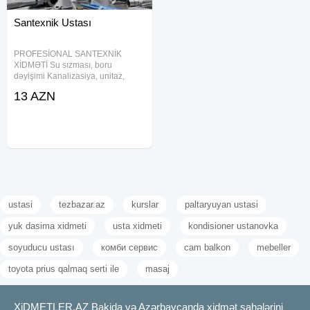
Santexnik Ustası
PROFESİONAL SANTEXNİK
XİDMƏTİ Su sızması, boru
dəyişimi Kanalizasiya, unitaz,
moydadır Kombi, radiyator
13 AZN
qoşulması 24/7 TƏCİLİ XİDMƏT
Zəmanət + Səliqəli iş Gəliş
PULSUZDUR Əlaqə: vatsap
movcuddur Bakı və
ustasi
tezbazar.az
kurslar
paltaryuyan ustasi
yuk dasima xidmeti
usta xidmeti
kondisioner ustanovka
soyuducu ustası
комби сервис
cam balkon
mebeller
toyota prius qalmaq serti ile
masaj
XiDMETLER.AZ Bakida və Azərbaycanda xidmət sahələrini