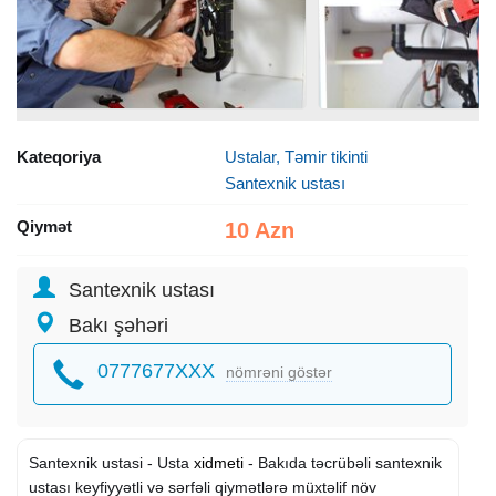
Kateqoriya
Ustalar, Təmir tikinti
Santexnik ustası
Qiymət
10 Azn
Santexnik ustası
Bakı şəhəri
0777677XXX
nömrəni göstər
Santexnik ustasi - Usta
xidmeti
- Bakıda təcrübəli santexnik
ustası keyfiyyətli və sərfəli qiymətlərə müxtəlif növ