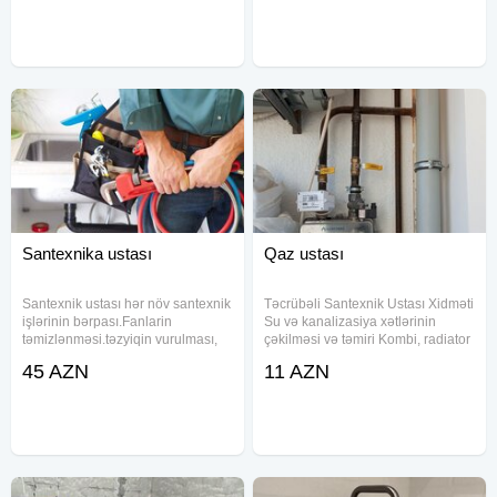
əllərə əmanət edin. Santexnik
sistemlərin kombi radiator istipol
sahəsində geniş təcrübəyə
xətlərinin çəkilməsi və
Santexnika ustası
Qaz ustası
Santexnik ustası hər növ santexnik
Təcrübəli Santexnik Ustası Xidməti
işlərinin bərpası.Fanlarin
Su və kanalizasiya xətlərinin
təmizlənməsi.təzyiqin vurulması,
çəkilməsi və təmiri Kombi, radiator
radiatorlarin yuyulması. Kombi
və istipol sistemlərinin
45 AZN
11 AZN
təmiri Kombi ustası Santexnik
quraşdırılması Sızma, tıxanma və
Hamam və tualet aksesuarlarının
nasazlıqların aradan qaldırılması
quraşdırılması kombilərin
Səliqəli və