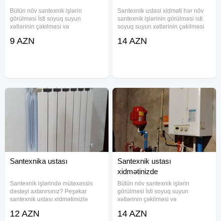
Bütün növ santexnik işlərin
Santexnik ustasi xidməti hər növ
görülməsi İsti soyuq suyun
santexnik işlərinin görülməsi isti
xətlərinin çəkilməsi və
soyuq suyun xətlərinin çəkilməsi
quraşdırılması İstilik sistemlərin
və quraşdırılması istilik sisteminin
9 AZN
14 AZN
kombi radiator istipol xətlərinin
kombi radiator və istipol xətlərinin
çəkilməsi və quraşdırılması
çəkilməsi və quraşdırılması
Xetlerini radiator kombinləri
xətlərinin
Santexnika ustası
Santexnik ustası
xidmətinizde
Santexnik işlərində mütəxəssis
Bütün növ santexnik işlərin
dəstəyi axtarırsınız? Peşəkar
görülməsi İsti soyuq suyun
santexnik ustası xidmətimizlə
xətlərinin çəkilməsi və
evinizin və ya obyektinizin su,
quraşdırılması Hamam ve metbext
12 AZN
14 AZN
istilik və qaz sistemlərini etibarlı
aksesuarlarin quraşdırılması İstilik