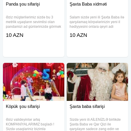
Panda şou sifarişi
Şaxta Baba xidməti
Əziz müştərilərimiz sizdə bu 3
Salam sizdə yeni ili Şaxta Baba ilə
metrlik uşaqların sevimlisi olan
qarşılamaq körpələrinizin yeni il
pandamizi ad günlərinizdə görmək
hədiyyəsini onlara qeyri adi
istəyirsinizsə o zaman bizimlə
təqdim etmək istəyirsinizsə o
10 AZN
10 AZN
əlaqə saxlayın 30 dəqiqə ərzində
zaman bizə zəng edin zənginiz
sizə və uşaqlarınıza unudulmaz və
kifayyətdir ki Şaxta Baba qapınızı
maraqlı anlar yaşadaq
döysün Saxta baba ve
Köpük şou sifarişi
Şaxta baba sifarişi
Əziz valideyinlər artıq
Sizdə yeni ili AİLENİZLƏ birlikde
KOMPANİYALARIMIZ başladı !
Şaxta Baba ve Qar Qizi ile
Sizdə usaqlariniz bizimlə
qarşılayın sadece zəng edin ve