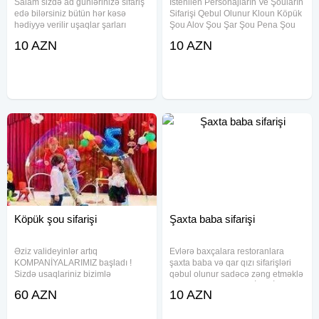
Salam sizdə ad günlərinizə sifariş
İstenilen Personajların Ve Şouların
edə bilərsiniz bütün hər kəsə
Sifarişi Qebul Olunur Kloun Köpük
hədiyyə verilir uşaqlar şarları
Şou Alov Şou Şar Şou Pena Şou
partladaraq hədiyyə qazanırlar
Princessa Bella Princessa Anna
10 AZN
10 AZN
Pop it şou uşaqların çox sevdiyi
Princessa Safia KOMPANİYA
şoular sırasındadır. Bundan əlavə
Kopuk Sou+Alov Sou+Sar
sizə başqa şoularda
Sou+Pena Sou+Musiqi Hediyye
Köpük şou sifarişi
Şaxta baba sifarişi
Əziz valideyinlər artıq
Evlərə baxçalara restoranlara
KOMPANİYALARIMIZ başladı !
şaxta baba və qar qızı sifarişləri
Sizdə usaqlariniz bizimlə
qəbul olunur sadəcə zəng etməklə
sevindirin . Şən klounlar Kağız şou
sifariş edə bilərsiniz SİFARİŞ
60 AZN
10 AZN
Kopuk sou Köpük şou Köpük show
ETMƏYƏ TƏLƏSİN BAYRAMA AZ
Alov şou Panda şou Şar şou Miki
QALIB Xidmətlərimiz Şaxta baba