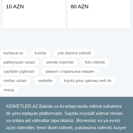
sevindirin . Şən klounlar Kağız şou
Şaxta Baba qapinizi döysün .
10 AZN
80 AZN
Köpük şou Alov şou Panda şou
Şaxta baba sifarişi Şaxta baba
Şar şou Miki və Mini Mous Hulk
sifarisi Şaxta Baba Saxta Baba
Spider man Super man Bet man
Qar Qızı Дед
Donald duck Bugs
tezbazar.az
kurslar
yuk dasima xidmeti
paltaryuyan ustasi
arenda masinlar
foto xidmeti
saytlarin yigilmasi
ремонт стиральных машин
metlax ustasi
mebeller
toyota prius qalmaq serti ile
masaj
XiDMETLER.AZ Bakida və Azərbaycanda xidmət sahələrini
bir yerə toplayan platformadır. Saytda müxtəlif xidmət növləri
və onlara aid xidmətlər tapa bilərsiz. Biznesiniz və ya eviniz
üçün xidmetler, temir tikinti xidmeti, yukdasima xidmeti, kuryer