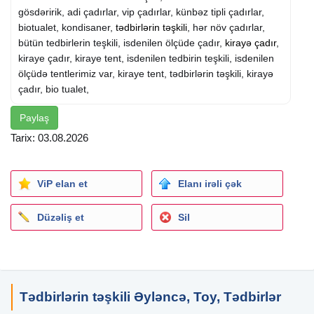
gösdəririk, adi çadırlar, vip çadırlar, künbəz tipli çadırlar,
biotualet, kondisaner,
tədbirlərin təşkili
, hər növ çadırlar,
bütün tedbirlerin teşkili, isdenilen ölçüde çadır,
kirayə çadır
,
kiraye çadır, kiraye tent, isdenilen tedbirin teşkili, isdenilen
ölçüdə tentlerimiz var, kiraye tent, tədbirlərin təşkili, kirayə
çadır, bio tualet,
Paylaş
Tarix: 03.08.2026
ViP elan et
Elanı irəli çək
Düzəliş et
Sil
Tədbirlərin təşkili Əyləncə, Toy, Tədbirlər