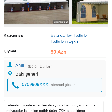
Kateqoriya
Əyləncə, Toy, Tədbirlər
Tədbirlərin təşkili
Qiymət
50 Azn
Amil
(Bütün Elanları)
Bakı şəhəri
0709909XXX
nömrəni göstər
İsdənilən ölçüdə isdənilən dizayında hər cür çadırlarımız
mövcutdur isdənilən tədbir üçün, 7/24 saat xidmət