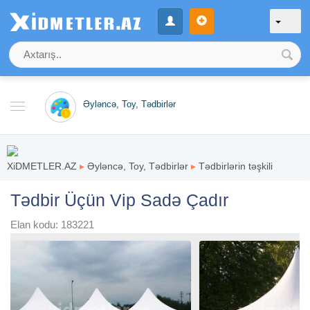
Əyləncə, Toy, Tədbirlər
XiDMETLER.AZ
▸
Əyləncə, Toy, Tədbirlər
▸
Tədbirlərin təşkili
Tədbir Üçün Vip Sadə Çadır
Elan kodu: 183221