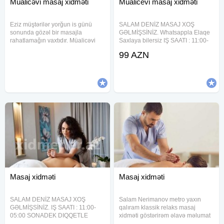
Müalicəvi masaj xidməti
Müalicevi masaj xidməti
Eziz müştərilər yorğun is günü
SALAM DENİZ MASAJ XOŞ
sonunda gözəl bir masajla
GƏLMİŞSİNİZ. Whatsappla Elaqe
rahatlamağın vaxtıdır. Müalicəvi
Saxlaya bilersiz IŞ SAATI : 11:00-
masaj xidməti.Bütün bədən,
05:00 SONADEK DIQQETLE
99 AZN
ümumi olaraq masaj tətbiq edilir.
OXUYUN (2 SAAT )MASAJ - 120
32- yaşli Təcrübəli , xoş görnüşlü
AZN 90 DƏQİQƏSİ -99 AZN QEYD
mədəni masajist xanimam.Xaiş
İNTİM YOXDUR RAHATLAMA
YOXDUR SIRF MÜALİCƏVİ
Masaj xidməti
Masaj xidməti
SALAM DENİZ MASAJ XOŞ
Salam Nerimanov metro yaxın
GƏLMİŞSİNİZ. IŞ SAATI : 11:00-
qalıram klassik relaks masaj
05:00 SONADEK DIQQETLE
xidməti göstərirəm əlavə məlumat
OXUYUN (2 SAAT )MASAJ - 120
almaq üçün vaccapa yazın