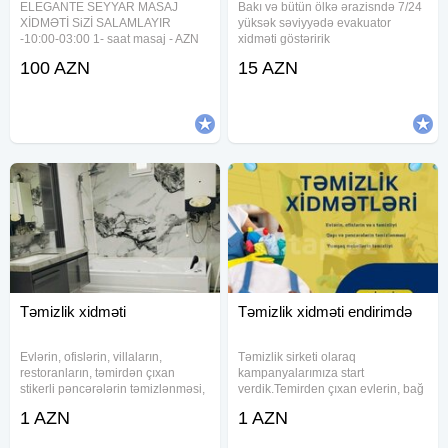
ELEGANTE SEYYAR MASAJ
Bakı və bütün ölkə ərazisndə 7/24
XİDMƏTİ SiZİ SALAMLAYIR
yüksək səviyyədə evakuator
-10:00-03:00 1- saat masaj - AZN
xidməti göstəririk
Masajistleri istediyiniz ünvana
100 AZN
15 AZN
Sifariş 1 saat önceden götürülür
Klassik masaj Relax masaj Sport
masaj Müalicevi masaj Banka
masaji INTIM
Təmizlik xidməti
Təmizlik xidməti endirimdə
Evlərin, ofislərin, villaların,
Təmizlik sirketi olaraq
restoranların, təmirdən çıxan
kampanyalarımıza start
stikerli pəncərələrin təmizlənməsi,
verdik.Temirden çıxan evlerin, bağ
pərdələrin açılıb yuyulması, divan
evlerinin, ofislerin, obyektlerin
1 AZN
1 AZN
kresloların aparatlarla
profisyonal işçiler terefinden
təmizlənməsi və s. ən münasib
temizlenmesi, pencerelerin