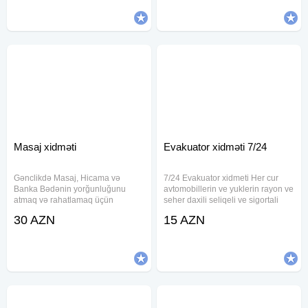
qiymətlərlə. Qiymət kvadrata
yuyulması temizlenmesi 100%
teminatlaevlərdə,
Masaj xidməti
Evakuator xidməti 7/24
Gənclikdə Masaj, Hicama və
7/24 Evakuator xidmeti Her cur
Banka Bədənin yorğunluğunu
avtomobillerin ve yuklerin rayon ve
atmaq və rahatlamaq üçün
seher daxili seliqeli ve sigortali
xidmətimiz mövcuddur. Təmiz və
dasinilmasi
30 AZN
15 AZN
rahat mühit. Masaj, hicama (qan
alma) və banka xidməti təqdim
olunur. Rahatlıq və sağlamlıq üçün
müraciət edə