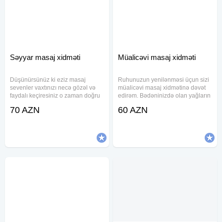
Səyyar masaj xidməti
Müalicəvi masaj xidməti
Düşünürsünüz ki eziz masaj
Ruhunuzun yenilənməsi üçun sizi
sevenler vaxtınızı necə gözəl və
müalicəvi masaj xidmətinə dəvət
faydalı keçiresiniz o zaman doğru
edirəm. Bədəninizdə olan yağların
ünvandasınız.masajdan zövq
piylənmə duzlaşma bel boyun
70 AZN
60 AZN
almağı bilən bəyləri masaja dəvət
nahiyəsində olan ağrılarin aradan
edirəm. Hər bir insanin müxtəlif
qaldırılmasi. Təmiz dəsmallar
səbəblərə görə masaja ehtiyacı
şampun gel masajdan sonra duş