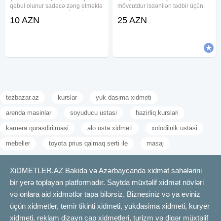
qəbul olunur sadəcə zəng etməklə
mövcutdur isdənilən tədbir üçün,
sifariş edə bilərsiniz SİFARİŞ
7/24 saat xidmət gösdəririk, adi
10 AZN
25 AZN
ETMƏYƏ TƏLƏSİN BAYRAMA AZ
çadırlar, vip çadırlar, künbəz tipli
QALIB Xidmətlərimiz Şaxta baba
çadırlar, biotualet, kondisaner,
Qar qizi Şən klounlar Animator
tədbirlərin təşkili, hər
tezbazar.az
kurslar
yuk dasima xidmeti
arenda masinlar
soyuducu ustasi
hazirliq kurslari
kamera qurasdirilmasi
alo usta xidmeti
xolodilnik ustasi
mebeller
toyota prius qalmaq serti ile
masaj
XiDMETLER.AZ Bakida və Azərbaycanda xidmət sahələrini
bir yerə toplayan platformadır. Saytda müxtəlif xidmət növləri
və onlara aid xidmətlər tapa bilərsiz. Biznesiniz və ya eviniz
üçün xidmetler, temir tikinti xidmeti, yukdasima xidmeti, kuryer
xidmeti, reklam dizayn çap xidmetleri, turizm və digər müxtəlif