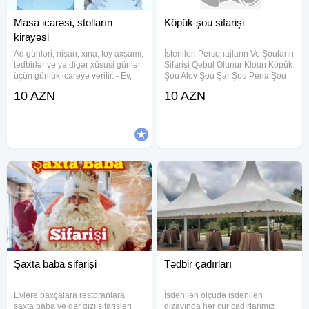
Masa icarəsi, stolların
Köpük şou sifarişi
kirayəsi
Ad günləri, nişan, xına, toy axşamı,
İstenilen Personajların Ve Şouların
tədbirlər və ya digər xüsusi günlər
Sifarişi Qebul Olunur Kloun Köpük
üçün günlük icarəyə verilir. - Ev,
Şou Alov Şou Şar Şou Pena Şou
daxili və açıq məkan tədbirləri
Princessa Bella Princessa Anna
10 AZN
10 AZN
üçün. - MASA ölçüləri (en x
Princessa Safia KOMPANİYA
uzunluq, metr) və yerləşmə
Kopuk Sou+Alov Sou+Sar
tutumu: 0.8x1.5 -
Sou+Pena Sou+Musiqi Hediyye
Şaxta baba sifarişi
Tədbir çadırları
Evlərə baxçalara restoranlara
İsdənilən ölçüdə isdənilən
şaxta baba və qar qızı sifarişləri
dizayında hər cür çadırlarımız