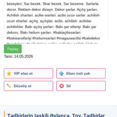
bezeyleri. Sar bezek. Shar bezek. Sar bezeme. Sarlarla
decor. Reklam dekor dizayn. Dekor şarlar. Açılış şarları.
Achilish sharlari. aciliw warlari. acilis ucun sarlar. achilish
ucun sharlar. açılış. açılışlar. acilis. achilish. acilislar.
achilishlar. Bakı açılış şarları. Bakı şar sifarişi. Bakı şar
dekoru. Bakı helium şarları. #bakiaçilissarlari
#bakisarsifarişi #heliumsarlari #magazaacilisi #bakidekor
#sardekoru #acilisdəkor. aciliw. aciliwlar. acilish. Helium
Paylaş
şarı. Geliyum shariki. Achilis dekor. Achilish dekor. Achilish
dekor. Acilis decor. Acili\w dekor. açılış dekor. açılış decor.
Tarix: 14.05.2026
Şar bəzənmə. Acilis ucun sar dekor. #bakiaçilissarlari
#bakisarsifarişi #heliumsarlari #magazaacilisi #bakidekor
#sardekoru. achilish uchun shar dekor. açılış tədbiri dekoru.
ViP elan et
Elanı irəli çək
mağaza açılışı üçün şar. şarlarla bəzək. helium şarları.
açılış dekorasiyası şarlar. şar dekoru. Açılış Üçün Şar
Düzəliş et
Sil
Dekor. hava şarları sifarişi. açılış üçün şarlar. açılış şarları.
acilis dəkor. sar dekoru. baki dekor. magaza acilisi. helium
sarlari. baki sar sifarisi. baki acilis sarlari. Shar bezemesi.
shar bezemek. açılış şarları sifarişi . mağaza açılışı şar.
mağaza açılışı şarlar. magaza acilisi ucun sar. Helium ve
Tədbirlərin təşkili Əyləncə, Toy, Tədbirlər