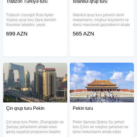
Trabzon Türkiyə turu
İstanbul qrup turu
Trabzon Uzungöl Rize Ayder
İstanbul qrup turu şəhərin tarixi
Yaylası qrup turu Qara dənizin
məkanlarını, məşhur küçələrini və
füsunkar təbiətini, yayla
dəniz mənzərəli gəzintilərini əhatə
mənzərələrini və tarixi məkanlarını
edir. Paket daxilində aviabilet,
699 AZN
565 AZN
bir arada təqdim edir. Tur
transfer, oteldə yerləşmə və səhər
proqramına komfortlu nəqliyyat,
yeməyi xidmətləri təmin olunur.
oteldə yerləşmə, səhər yeməyi və
Ekskursiyalar
Çin qrup turu Pekin
Pekin turu
Çin qrup turu Pekin, Zhangjiajie və
Pekin Şanxay Qubey Su şəhəri
Şanxay şəhərlərini əhatə edən
turu Çinin ən məşhur şəhərləri və
geniş səyahət proqramını təqdim
tarixi məkanlarını əhatə edən
edir. Bu tur çərçivəsində iştirakçılar
geniş səyahət proqramıdır. Paket