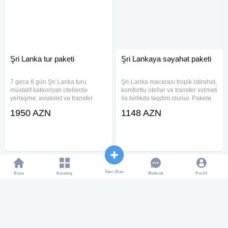
Şri Lanka tur paketi
Şri Lankaya səyahət paketi
7 gecə 8 gün Şri Lanka turu
Şri-Lanka macərası tropik istirahət,
müxtəlif kateoriyalı otellərdə
komfortlu otellər və transfer xidməti
yerləşmə, aviabilet və transfer
ilə birlikdə təqdim olunur. Paketə
xidmətləri ilə təşkil olunur. Paketə
aviabilet, oteldə yerləşmə və səhər
1950 AZN
1148 AZN
səhər yeməyi, sığorta və oteldə
yeməyi daxildir. Müxtəlif
qalma daxildir. Qiymətlər iki
kateqoriyalı otellərlə həm rahatlıq,
nəfərlik otaqda bir nəfər
həm də
Yeni Elan
Əsas
Kataloq
Profil
Məktub