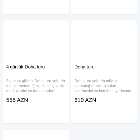
transfer və bələdçi xidməti daxildir.
məsələlərlə vaxt itirmədən
4 günlük Doha turu
Doha turu
3 gecə 4 günlük Doha turu şəhərin
Doha turu şəhərin müasir
müasir memarlığını, lüks alış-veriş
memarlığını, səhrə safari
mərkəzlərini və fərqli mədəni
təcrübəsini və komfortlu yerləşmə
atmosferini kəşf etmək istəyənlər
imkanlarını bir paketdə təqdim
555 AZN
610 AZN
üçün uyğun seçim hesab olunur.
edir. Paketə aviabilet, transfer,
Paket daxilində aviabilet, 23 kq
sığorta, oteldə gecələmə və səhər
əsas baqaj və 10 kq
yeməyi daxildir. Müxtəlif