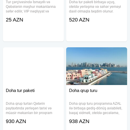
Tur çərçivəsində İsmayıllı və
Doha tur paketi birbaşa uçuş,
Qəbələnin məşhur məkanlarına
oteldə yerləşmə və səhər yeməyi
səfər edilir, VIP nəqliyyat və
daxil olmaqla təqdim olunur.
peşəkar bələdçi xidməti təqdim
Paketə aviabilet, 23+10 kq baqaj,
25 AZN
520 AZN
olunur. Rahat səfər şəraiti və planlı
qrup transferi və sığorta daxildir.
ekskursiyalar istirahəti daha
Müxtəlif kateqoriyalı otellərdə
komfortlu edir. Qiymət -
yerləşmə imkanı ilə rahat
Doha tur paketi
Doha qrup turu
Doha qrup turları Qətərin
Doha qrup turu proqramına AZAL
paytaxtında yerləşən tarixi və
ilə birbaşa gediş-dönüş aviabileti,
müasir məkanları bir proqram
baqaj xidməti, oteldə gecələmə,
daxilində kəşf etməyə imkan
səhər yeməyi, transfer və səyahət
930 AZN
938 AZN
yaradır. Tur paketinə aviabilet,
sığortası daxil olduğu üçün
oteldə yerləşmə, səhər yeməyi,
iştirakçılar əlavə təşkilati