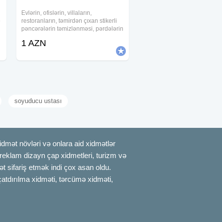
Evlərin, ofislərin, villaların,
ə
restoranların, təmirdən çıxan stikerli
pəncərələrin təmizlənməsi, pərdələrin
t
açılıb yuyulması, divan kresloların
1 AZN
aparatlarla təmizlənməsi və s. ən
münasib qiymətlərlə. Qiymət kvadrata
soyuducu ustası
mət növləri və onlara aid xidmətlər
, reklam dizayn çap xidmetleri, turizm və
t sifariş etmək indi çox asan oldu.
çatdırılma xidməti, tərcümə xidməti,