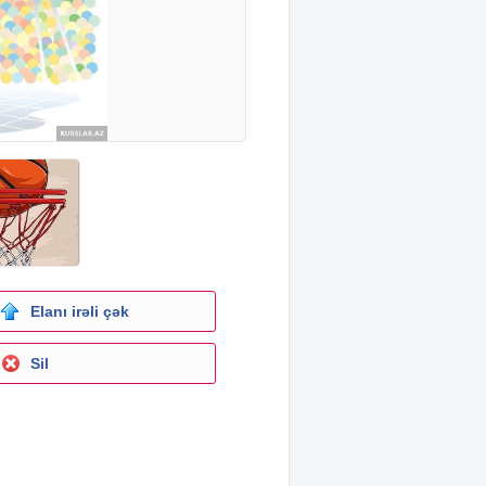
Elanı irəli çək
Sil