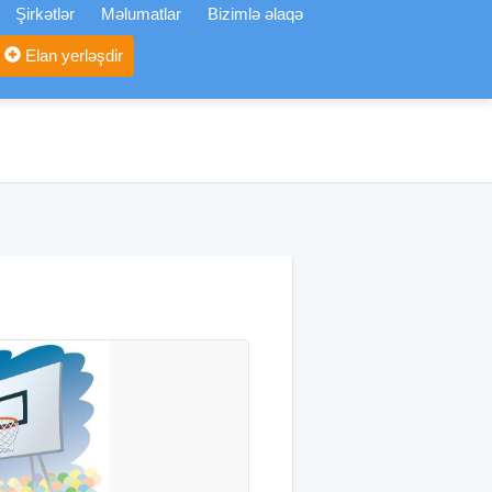
Şirkətlər
Məlumatlar
Bizimlə əlaqə
Elan yerləşdir