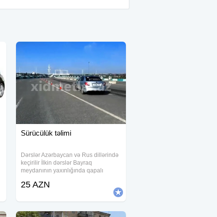
Sürücülük təlimi
Dərslər Azərbaycan və Rus dillərində
keçirilir İlkin dərslər Bayraq
meydanının yaxınlığında qapalı
i
ərazidə keçirilir. Sonrakı dərslərdə Ağ
25 AZN
şəhərdə yolayrıclarını keçmə
qaydalarını öyrəndikdən sonra şəhərə
çıxırıq Yol