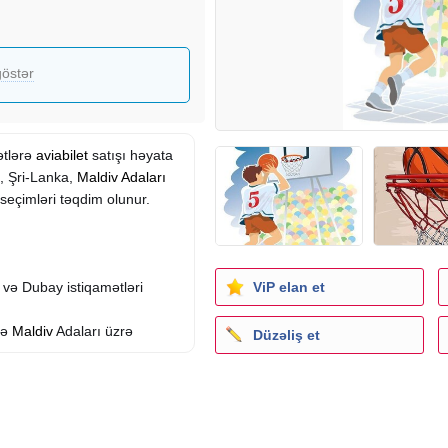
östər
ətlərə
aviabilet
satışı həyata
d, Şri-Lanka,
Maldiv Adaları
 seçimləri təqdim olunur.
ViP elan et
 və Dubay istiqamətləri
və
Maldiv
Adaları üzrə
Düzəliş et
ndiGo və AnadoluJet ilə