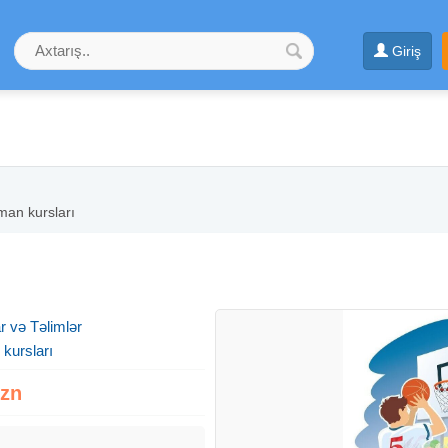
Giriş
man kursları
r və Təlimlər
kursları
Azn