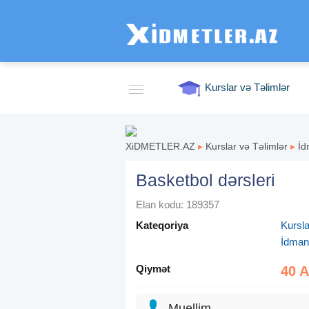
Kurslar və Təlimlər
XiDMETLER.AZ
▸
Kurslar və Təlimlər
▸
İd
Basketbol dərsleri
Elan kodu: 189357
Kateqoriya
Kursla
İdman 
Qiymət
40 
Muellim