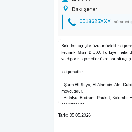
Bakı şəhəri
0518625XXX
nömrəni g
Bakıdan uçuşlar üzrə müxtəlif istiqam
keçiririk. Misir, B.Ə.Ə, Türkiyə, Tailan
və digər istiqamətlər üzrə sərfəli uçuş
İstiqamətlər
- Şarm Əl-Şeyx, El-Alamein, Abu-Dabi
mövcuddur.
- Antalya, Bodrum, Phuket, Kolombo 
seçimlər var.
- Uçuşlar AZAL, AirArabia, Pegasus, I
Tarix: 05.05.2026
təqdim edilir.
Qiymət məlumatı