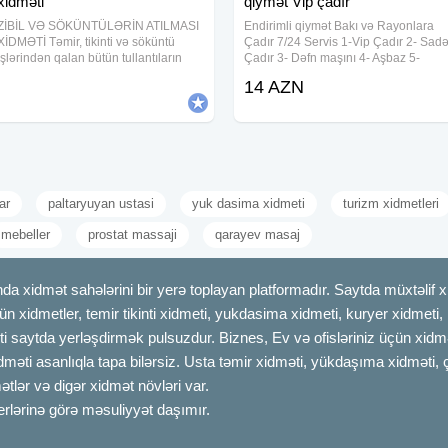
xidməti
qiymət Vip çadır
ZİBİL VƏ SÖKÜNTÜLƏRİN ATILMASI
Endirimli qiymət Bakı və Rayonlara
XİDMƏTİ Təmir, tikinti və söküntü
Çadır 7/24 Servis 1-Vip Çadır 2- Sad
işlərindən qalan bütün tullantıların
Çadır 3- Dəfn maşını 4- Aşbaz 5-
daşınması həyata keçirilir. Mənzil,
Qabyuyan 6-Salatçı 7- Çayçı 8-Ofisan
14 AZN
həyət evi, obyekt, ofis və tikinti
Kişi & Qadın 9- Mühafizəçi 10-
sahələrindən zibilin operativ şəkildə
Mikrofon 11- Stol-Stul 12- Qab-qaşıq
13-
ar
paltaryuyan ustasi
yuk dasima xidmeti
turizm xidmetleri
mebeller
prostat massaji
qarayev masaj
dmət sahələrini bir yerə toplayan platformadır. Saytda müxtəlif xid
çün xidmetler, temir tikinti xidmeti, yukdasima xidmeti, kuryer xidmeti
ti saytda yerləşdirmək pulsuzdur. Biznes, Ev və ofisləriniz üçün xidmə
idməti asanlıqla tapa bilərsiz. Usta təmir xidməti, yükdaşıma xidməti, 
tlər və digər xidmət növləri var.
erlərinə görə məsuliyyət daşımır.