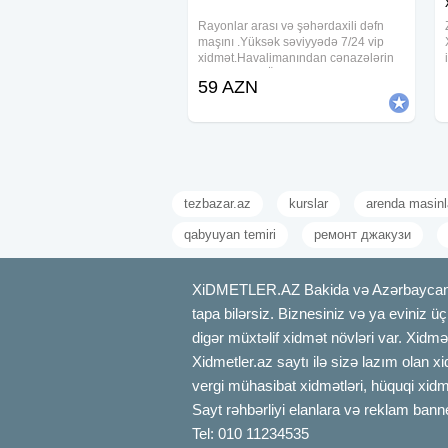
Rayonlar arası və şəhərdaxili dəfn
maşını .Yüksək səviyyədə 7/24 vip
xidmət.Havalimanından cənazələrin
daşınılması .Ölkə xaricinə cənazə
59 AZN
üçün sink tabut. Kirayə vip/sadə çadır
7/24 Defn maşını Kirayə vip/sadə
çadır 7/24
tezbazar.az
kurslar
arenda masinl
qabyuyan temiri
ремонт джакузи
XiDMETLER.AZ Bakida və Azərbaycanda xi
tapa bilərsiz. Biznesiniz və ya eviniz ü
digər müxtəlif xidmət növləri var. Xidmə
Xidmetler.az saytı ilə sizə lazım olan x
vergi mühasibat xidmətləri, hüquqi xidmə
Sayt rəhbərliyi elanlara və reklam bann
Tel: 010 11234535