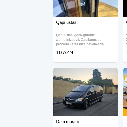
Qapı ustası
Qapı ustası gecə-gündüz
xidmətinizdəyik Qapılarınızda
problem varsa bizə həvalə edə
bilərsiz Hər növ taxta dəmir
10 AZN
alüminium seyf qapıların təmirini bizə
etibar edə bilərsiz gördüyümüz işə
cavabdehik. Xidmətimiz bakı
Dəfn maşını