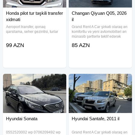
Honda pilot tur təşkili transfer
Changan Qiyuan Q05, 2026
xidməti
il
Aeroport transfer, qonaq
Grand Rent A Car şirkəti olaraq ən
qarsilama, seher gezintisi, turlar
komfortlu və yeni avtomobilləri ən
münasib şərtlərlə təklif edərək
müştərilərimizin rahat və
99 AZN
85 AZN
təhlükəsiz səyahətlərini təmin
etmək üçün səy göstəririk. Daim
yenilənən avtomobil parkımız
Hyundai Sonata
Hyundai Santafe, 2011 il
0552520002 wp 0706209492 wp
Grand Rent A Car şirkəti olaraq ən