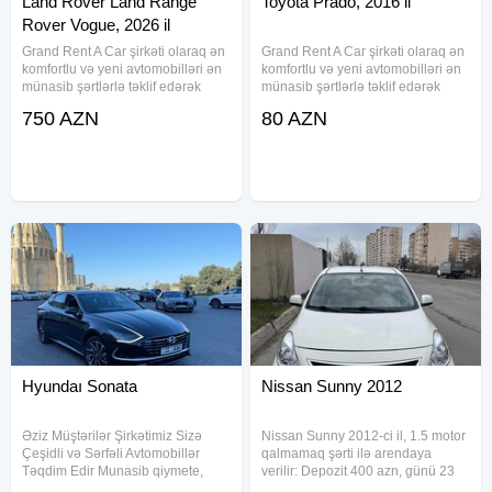
Land Rover Land Range
Toyota Prado, 2016 il
Rover Vogue, 2026 il
Grand Rent A Car şirkəti olaraq ən
Grand Rent A Car şirkəti olaraq ən
komfortlu və yeni avtomobilləri ən
komfortlu və yeni avtomobilləri ən
münasib şərtlərlə təklif edərək
münasib şərtlərlə təklif edərək
müştərilərimizin rahat və
müştərilərimizin rahat və
750 AZN
80 AZN
təhlükəsiz səyahətlərini təmin
təhlükəsiz səyahətlərini təmin
etmək üçün səy göstəririk. Daim
etmək üçün səy göstəririk. Daim
yenilənən avtomobil parkımız
yenilənən avtomobil parkımız
Hyundaı Sonata
Nissan Sunny 2012
Əziz Müştərilər Şirkətimiz Sizə
Nissan Sunny 2012-ci il, 1.5 motor
Çeşidli və Sərfəli Avtomobillər
qalmamaq şərti ilə arendaya
Təqdim Edir Munasib qiymete,
verilir: Depozit 400 azn, günü 23
endirimlerle icareye masin teklif
manata, bütün xərclər bizlik.