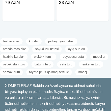
79 AZN
23 AZN
edirik 7/24 icare imkani, Depozit
Qalmaqnan da verilir: İlkin ödəniş
yoxdur, 15 deqiqe erzinde
1500 azn, aylıq 600 azn, 31 ay.
senedlesme, en ucuz
tezbazar.az
kurslar
paltaryuyan ustasi
arenda masinlar
soyuducu ustasi
ayiq surucu
hazirliq kurslari
elektrik temiri
soyuducu usta
mebeller
ozbekistan turu
batumi turu
seki turu
lenkeran turu
samaxi turu
toyota prius qalmaq serti ile
masaj
XiDMETLER.AZ Bakida və Azərbaycanda xidmət sahələrini
bir yerə toplayan platformadır. Saytda müxtəlif xidmət növləri
və onlara aid xidmətlər tapa bilərsiz. Biznesiniz və ya eviniz
üçün xidmetler, temir tikinti xidmeti, yukdasima xidmeti, kuryer
xidmeti, reklam dizayn çap xidmetleri, turizm və digər müxtəlif