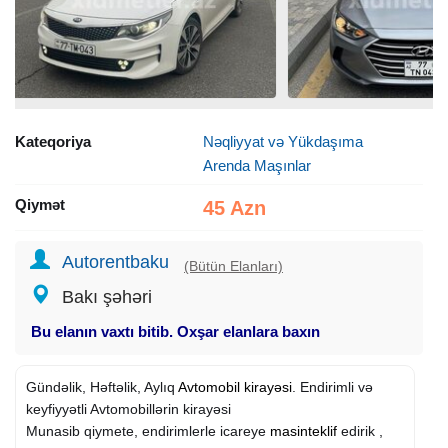
Kateqoriya
Nəqliyyat və Yükdaşıma
Arenda Maşınlar
Qiymət
45 Azn
Autorentbaku
(Bütün Elanları)
Bakı şəhəri
Bu elanın vaxtı bitib. Oxşar elanlara baxın
Gündəlik, Həftəlik, Aylıq
Avtomobil kirayəsi
. Endirimli və
keyfiyyətli Avtomobillərin kirayəsi
Munasib qiymete, endirimlerle icareye
masinteklif
edirik ,