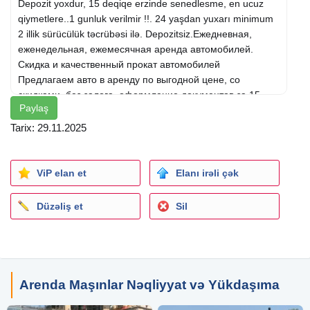
Depozit yoxdur, 15 deqiqe erzinde senedlesme, en ucuz
qiymetlere..1 gunluk verilmir !!. 24 yaşdan yuxarı minimum
2 illik sürücülük təcrübəsi ilə. Depozitsiz.Ежедневная,
еженедельная, ежемесячная аренда автомобилей.
Скидка и качественный прокат автомобилей
Предлагаем авто в аренду по выгодной цене, со
скидками, без залога, оформление документов за 15
Paylaş
минут, по самым низким ценам..На 1 ДЕНЬ авто не
предоставляется. Возраст от 24 лет, водительский стаж
Tarix: 29.11.2025
не менее 2 лет. Без залога. Daily, Weekly, Monthly Car
Rental. Discount and quality car rental
We offer a car for rent at a reasonable price, with
ViP elan et
Elanı irəli çək
discounts, No deposit, documentation within 15 minutes, at
the cheapest prices..1 DAILY car is provided. Over 24
Düzəliş et
Sil
years of age with a minimum of 2 years of driving
experience.
Arenda Maşınlar Nəqliyyat və Yükdaşıma