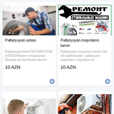
Paltaryuyan ustası
Paltaryuyan maşınların
təmiri
Paltaryuyan temiri PALTARYUYAN
Paltaryuyan maşınların təmiri. Hər
USTASI Ремонт стиральных
növ paltaryuyan - qabyuy an
Gorenje servise Bosch service
maşınların, soyuducu və
Siemens service Samsung service
kondisionerlərin evinizdə keyfiyy
10 AZN
10 AZN
LG service Beko service Arçelik
ətli təmiri
service Vestel service Regal
service