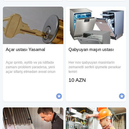
Açar ustası Yasamal
Qabyuyan maşın ustası
Açar qırılıb, əyilib və ya istifadə
Her nov qabyuyan masinlarin
zamanı problem yaradırsa, yeni
zemanetli serfeli qiymete pesekar
açar sifariş etmədən əvvəl onun
temiri
bərpası yoxlanılır. Təmir mümkün
10 AZN
olmadıqda eyni açarın yenisi
hazırlanır. Görülən işlər - Sınmış
açarın bərpası həyata