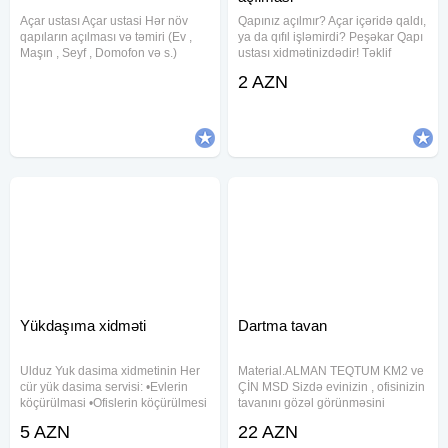
Açar ustası Açar ustasi Hər növ
Qapınız açılmır? Açar içəridə qaldı,
qapıların açılması və təmiri (Ev ,
ya da qıfıl işləmirdi? Peşəkar Qapı
Maşın , Seyf , Domofon və s.)
ustası xidmətinizdədir! Təklif
Bütün növ zamokların və açarların
etdiyimiz xidmətlər: Hər növ
2 AZN
təmiri Maşın pultlarının
qapıların açılması - dəmir, taxta,
hazırlanması və təmiri Açarların
plastik, seyf qapıları Qıfılların təmiri
dublikat olunması Əşyalarınıza
və
Yükdaşıma xidməti
Dartma tavan
Ulduz Yuk dasima xidmetinin Her
Material.ALMAN TEQTUM KM2 ve
cür yük dasima servisi: •Evlerin
ÇİN MSD Sizdə evinizin , ofisinizin
köçürülmasi •Ofislerin köçürülmesi
tavanını gözəl görünməsini
•Mebellerin Dasinmasi •Mebellerin
isdəyirsinizsə vaxt itirmədən bizə
5 AZN
22 AZN
sökülmesi va yigilmasi •Mebellarin
müraciət edin Dartma tavan