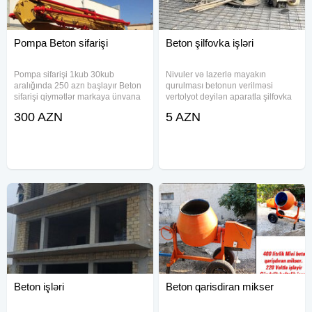
Pompa Beton sifarişi
Beton şilfovka işləri
Pompa sifarişi 1kub 30kub
Nivuler və lazerlə mayakın
aralığında 250 azn başlayır Beton
qurulması betonun verilməsi
sifarişi qiymətlər markaya ünvana
vertolyot deyilən aparatla şilfovka
görə dəyişir
olunması
300 AZN
5 AZN
Beton işləri
Beton qarisdiran mikser