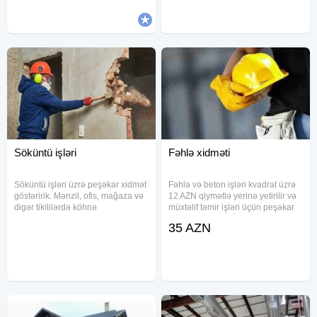
Söküntüsü - Beton
Söküntü işləri
Fəhlə xidməti
Söküntü işləri üzrə peşəkar xidmət
Fəhlə və beton işləri kvadrat üzrə
göstəririk. Mənzil, ofis, mağaza və
12 AZN qiymətlə yerinə yetirilir və
digər tikililərdə köhnə
müxtəlif təmir işləri üçün peşəkar
konstruksiyaların sökülməsi,
xidmət göstərilir. İşlər dəqiq və
35 AZN
arakəsmələrin dağıdılması və
səliqəli şəkildə həyata keçirilir.
təmirə hazırlıq işləri həyata
Müştərinin tələbinə uyğun
keçirilir. Söküntü İşləri - Köhnə
yanaşma təmin