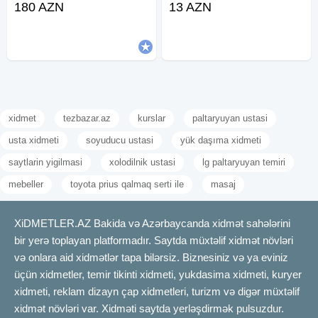
180 AZN
13 AZN
qaşıq Stol stul Samavar Defn
Salatçı 7- Çayçı 8-Ofisant Kişi &
masını Kiraye cadır, çadır,
Qadın 9- Mühafizəçi 10- Mikrofon
palatka, cadırlar, defn masini,
11- Stol-Stul 12- Qab-qaşıq 13-
cenaze
xidmet
tezbazar.az
kurslar
paltaryuyan ustasi
usta xidmeti
soyuducu ustasi
yük daşıma xidmeti
saytlarin yigilmasi
xolodilnik ustasi
lg paltaryuyan temiri
mebeller
toyota prius qalmaq serti ile
masaj
XiDMETLER.AZ Bakida və Azərbaycanda xidmət sahələrini
bir yerə toplayan platformadır. Saytda müxtəlif xidmət növləri
və onlara aid xidmətlər tapa bilərsiz. Biznesiniz və ya eviniz
üçün xidmetler, temir tikinti xidmeti, yukdasima xidmeti, kuryer
xidmeti, reklam dizayn çap xidmetleri, turizm və digər müxtəlif
xidmət növləri var. Xidməti saytda yerləşdirmək pulsuzdur.