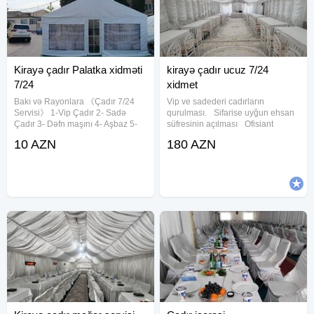
Kirayə çadır Palatka xidməti
kirayə çadır ucuz 7/24
7/24
xidmet
Bakı və Rayonlara 《Çadır 7/24
Vip ve sadederi cadırların
Servisi》 1-Vip Çadır 2- Sadə
qurulması. Sifarise uyğun ehsan
Çadır 3- Dəfn maşını 4- Aşbaz 5-
süfresinin açılması Ofisiant
Qabyuyan 6-Salatçı 7- Çayçı 8-
Çayçı Qabyuyan Pover Qab-
10 AZN
180 AZN
Ofisant Kişi & Qadın 9- Mühafizəçi
qaşıq Stol stul Samavar Defn
10- Mikrofon 11- Stol-Stul 12- Qab-
masını Kiraye cadır, çadır,
qaşıq 13- Somavar 14-
palatka, cadırlar, defn masini,
cenaze