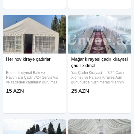
cenaze
cenaze
Her nov kirayə çadırlar
Mağar kirayəsi çadır kirayəsi
çadır xidməti
Endirimli qiymət Bakı və
Yas Çadırı Kirayəsi — 7/24 Çadır
Rayonlara Çadır 7/24 Servis Vip
Xidməti və Palatka KirayəsiAğır
ve sadederi cadırların qurulması.
gününüzdə hüzn mərasimlərinin
Sifarise uyğun ehsan süfresinin
operativ və yüksək səviyyədə
15 AZN
25 AZN
açılması Ofisiant Çayçı Qabyuyan
təşkili üçün peşəkar çadır xidməti
Pover Qab-qaşıq Stol stul
təklif edirik. Axtarış sistemlərində
Samavar Kiraye cadır, çadır,
ən çox yazılan çadır
palatka,