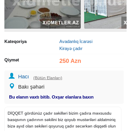
Kateqoriya
Avadanlıq İcarəsi
Kirayə çadır
Qiymət
250 Azn
Hacı
(Bütün Elanları)
Bakı şəhəri
Bu elanın vaxtı bitib. Oxşar elanlara baxın
DİQQET gördünüz çadır səkilləri bizim çadıra məxsusdu
basqsının çadırının səkilini biz qoyub mustəriləri aldatmiriq
bizə ayıd olan sekileri qoyuruq çadır secərkən diqqətli olun