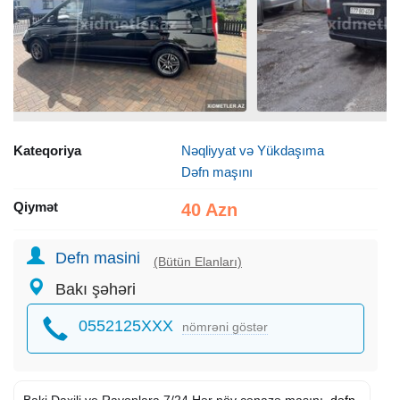
Kateqoriya
Nəqliyyat və Yükdaşıma
Dəfn maşını
Qiymət
40 Azn
Defn masini
(Bütün Elanları)
Bakı şəhəri
0552125XXX
nömrəni göstər