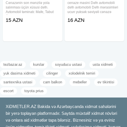
Cənazənin son mənzilə yola
cenaze masini Dəfn avtomobili
salınması üçün xüsusi dəfn.
dəfn avtomobili Dəfn mərasimləri
Avtomobil təminatı: Mafe, Tabut
ucun yuksək səviyəli cənazə
Ölkədən kənara aparmaq üçün
aftomobilerin teskili seher daxili və
15 AZN
16 AZN
xüsusi sink tabutların təşkili.
uzaq rayonlara aparmaq xidməti
Məzar üstü gül çələnglərinin
tabut və mafə olkəmizdən kanara
hazırlanması. Məclisin idərə
aparmaq ucun sink
olunması
tezbazar.az
kurslar
soyuducu ustasi
usta xidmeti
yuk dasima xidmeti
cilinger
xolodelnik temiri
santexnika ustasi
cam balkon
mebeller
ev tikintisi
escort
toyota prius
XiDMETLER.AZ Bakida və Azərbaycanda xidmət sahələrini
bir yerə toplayan platformadır. Saytda müxtəlif xidmət növləri
və onlara aid xidmətlər tapa bilərsiz. Biznesiniz və ya eviniz
üçün xidmetler, temir tikinti xidmeti, yukdasima xidmeti, kuryer