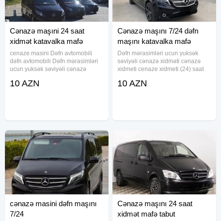
Cənazə maşıni 24 saat
Cənazə maşını 7/24 dəfn
xidmət katavalka mafə
maşını katavalka mafə
cenaze masini Dəfn avtomobili
Dəfn mərasimləri ucun yuksək
dəfn avtomobili Dəfn mərasimləri
səviyəli cənazə xidməti cənazə
ucun yuksək səviyəli cənazə
xidmeti cenaze xidmeti (24) saat
aftomobilerin teskili seher daxili və
xidmetmasın defn maşını dəfn
10 AZN
10 AZN
uzaq rayonlara aparmaq xidməti
masını cenaze xidmeti cənaze
tabut və mafə olkəmizdən kanara
dasıma, cenaze dasınma, cenaze
aparmaq ucun sink
dasınması, qara masın, merasım
cənazə masini dəfn maşını
Cənazə maşını 24 saat
7/24
xidmət mafə tabut