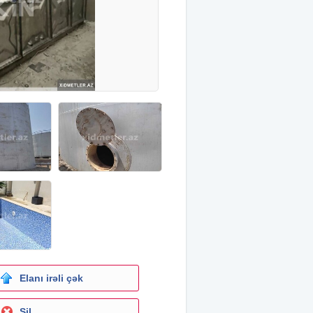
Elanı irəli çək
Sil