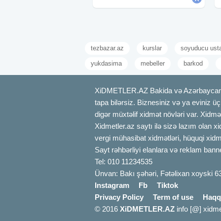
Bakteriyalara,Mikroblara və viruslara
qarşı
tezbazar.az
kurslar
soyuducu ust
yukdasima
mebeller
barkod
XiDMETLER.AZ Bakida və Azərbaycanda xi
tapa bilərsiz. Biznesiniz və ya eviniz ü
digər müxtəlif xidmət növləri var. Xidmə
Xidmetler.az saytı ilə sizə lazım olan x
vergi mühasibat xidmətləri, hüquqi xidmə
Sayt rəhbərliyi elanlara və reklam bann
Tel: 010 11234535
Ünvan: Bakı şəhəri, Fətəlixan xoyski 6
Instagram
Fb
Tiktok
Privacy Policy
Term of use
Haqq
© 2016
XiDMETLER.AZ
info [@] xidme