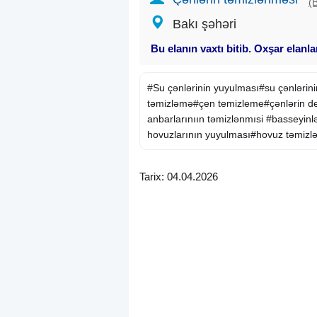
(
Bakı şəhəri
Bu elanın vaxtı bitib. Oxşar elanl
#Su çənlərinin yuyulması#su çənlərin
təmizləmə#çen temizleme#çənlərin de
anbarlarınıın təmizlənmısi #basseyinl
hovuzlarının yuyulması#hovuz təmiz
Tarix: 04.04.2026