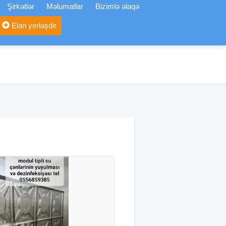
Şirkətlər
Məlumatlar
Bizimlə əlaqə
Elan yerləşdir