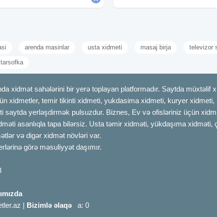
xəstəliklərə qarşı mübarizə
asi
arenda masinlar
usta xidmeti
masaj birja
televizor 
tarsofka
dmət sahələrini bir yerə toplayan platformadır. Saytda müxtəlif xid
çün xidmetler, temir tikinti xidmeti, yukdasima xidmeti, kuryer xidmeti
ti saytda yerləşdirmək pulsuzdur. Biznes, Ev və ofisləriniz üçün xidmə
idməti asanlıqla tapa bilərsiz. Usta təmir xidməti, yükdaşıma xidməti, 
tlər və digər xidmət növləri var.
erlərinə görə məsuliyyət daşımır.
3
ımızda
tler.az |
Bizimlə əlaqə
a: 0