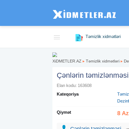
Təmizlik xidmətləri
XiDMETLER.AZ
▸
Təmizlik xidmətləri
▸
De
Çənlərin təmizlənməsi
Elan kodu: 163608
Kateqoriya
Təmizl
Dezinf
Qiymət
8 A
Çənlərin təmizlənməsi