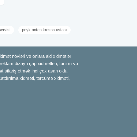
servisi
peyk anten krosna ustası
mət növləri və onlara aid xidmətlər
, reklam dizayn çap xidmetleri, turizm və
t sifariş etmək indi çox asan oldu.
çatdırılma xidməti, tərcümə xidməti,