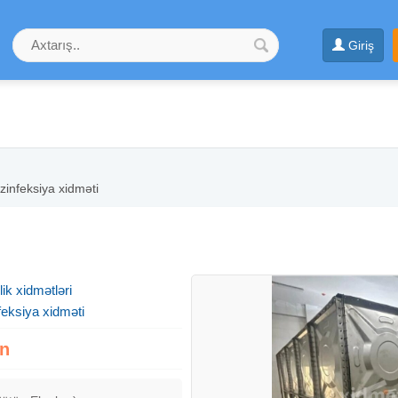
Giriş
zinfeksiya xidməti
ik xidmətləri
eksiya xidməti
zn