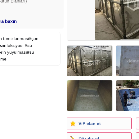
Bütün Elanları)
ara baxın
in təmizlənməsi#çən
zinfeksiyası #su
ərin yuyulması#su
ləmə
ViP elan et
Düzəliş et