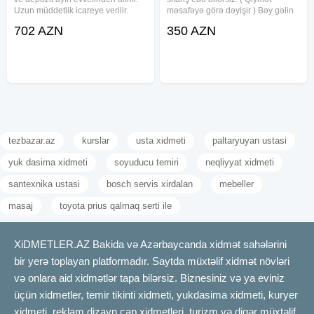
Uzun müddetlik icareye verilir.
məsafəyə görə dəyişir ) Bəy gəlin
Maşın qalmamağ şerti ile icareye
maşını. Toy, Nişan, Yeni Doğulan
702 AZN
350 AZN
verlir. Maşın əla vezyətdədi heç bir
Körpələrin Doğum Evindən
problemi yoxdur. Maşınlarınızın
Çıxarılması, Klip, Kino çəkilişləri
icarəyə
üçün sifariş qəbul olunur.
tezbazar.az
kurslar
usta xidmeti
paltaryuyan ustasi
yuk dasima xidmeti
soyuducu temiri
neqliyyat xidmeti
santexnika ustasi
bosch servis xirdalan
mebeller
masaj
toyota prius qalmaq serti ile
XiDMETLER.AZ Bakida və Azərbaycanda xidmət sahələrini
bir yerə toplayan platformadır. Saytda müxtəlif xidmət növləri
və onlara aid xidmətlər tapa bilərsiz. Biznesiniz və ya eviniz
üçün xidmetler, temir tikinti xidmeti, yukdasima xidmeti, kuryer
xidmeti, reklam dizayn çap xidmetleri, turizm və digər müxtəlif