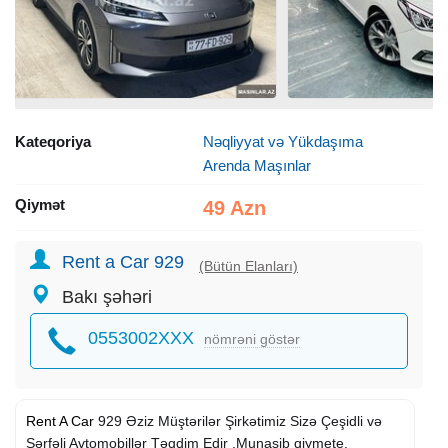
Kateqoriya
Nəqliyyat və Yükdaşıma
Arenda Maşınlar
Qiymət
49 Azn
Rent a Car 929
(Bütün Elanları)
Bakı şəhəri
0553002XXX
nömrəni göstər
Rent A Car
929 Əziz Müştərilər Şirkətimiz Sizə Çeşidli və
Sərfəli Avtomobillər Təqdim Edir .Munasib qiymete,