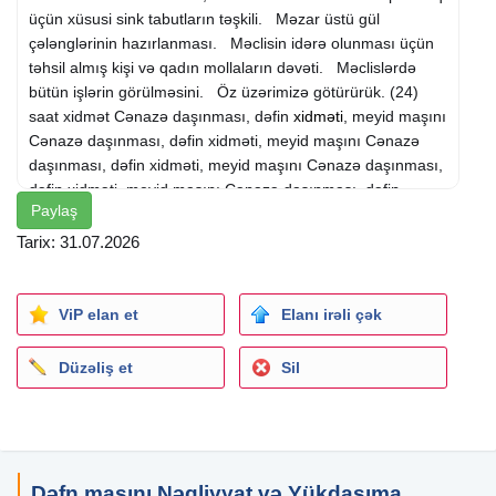
üçün xüsusi sink tabutların təşkili. Məzar üstü gül
çələnglərinin hazırlanması. Məclisin idərə olunması üçün
təhsil almış kişi və qadın mollaların dəvəti. Məclislərdə
bütün işlərin görülməsini. Öz üzərimizə götürürük. (24)
saat xidmət Cənazə daşınması, dəfin
xidməti
, meyid maşını
Cənazə daşınması, dəfin xidməti, meyid maşını Cənazə
daşınması, dəfin xidməti, meyid maşını Cənazə daşınması,
dəfin xidməti, meyid maşını Cənazə daşınması, dəfin
Paylaş
xidməti, meyid maşını defn
masini
defn masini defn
xidmeti
cenaze dasima cenaze masini
Tarix: 31.07.2026
ViP elan et
Elanı irəli çək
Düzəliş et
Sil
Dəfn maşını Nəqliyyat və Yükdaşıma