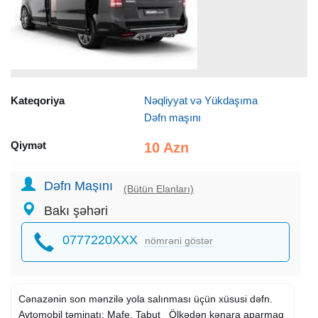
Kateqoriya
Nəqliyyat və Yükdaşıma
Dəfn maşını
Qiymət
10 Azn
Dəfn Maşını
(Bütün Elanları)
Bakı şəhəri
0777220XXX
nömrəni göstər
Cənazənin son mənzilə yola salınması üçün xüsusi dəfn.
Avtomobil təminatı: Mafe, Tabut Ölkədən kənara aparmaq