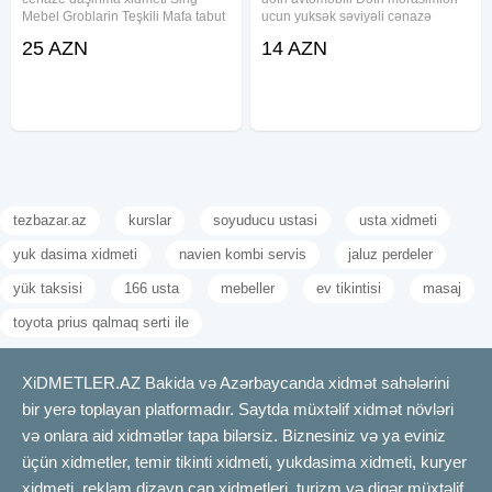
Mebel Groblarin Teşkili Mafa tabut
ucun yuksək səviyəli cənazə
Dəfn mərasimləri ucun yuksək
aftomobilerin teskili seher daxili və
25 AZN
14 AZN
səviyəli cənazə aftomobilerin
uzaq rayonlara aparmaq xidməti
teskili seher daxili və uzaq
tabut və mafə olkəmizdən kanara
rayonlara aparmaq xidməti tabut
aparmaq ucun sink
və
tezbazar.az
kurslar
soyuducu ustasi
usta xidmeti
yuk dasima xidmeti
navien kombi servis
jaluz perdeler
yük taksisi
166 usta
mebeller
ev tikintisi
masaj
toyota prius qalmaq serti ile
XiDMETLER.AZ Bakida və Azərbaycanda xidmət sahələrini
bir yerə toplayan platformadır. Saytda müxtəlif xidmət növləri
və onlara aid xidmətlər tapa bilərsiz. Biznesiniz və ya eviniz
üçün xidmetler, temir tikinti xidmeti, yukdasima xidmeti, kuryer
xidmeti, reklam dizayn çap xidmetleri, turizm və digər müxtəlif