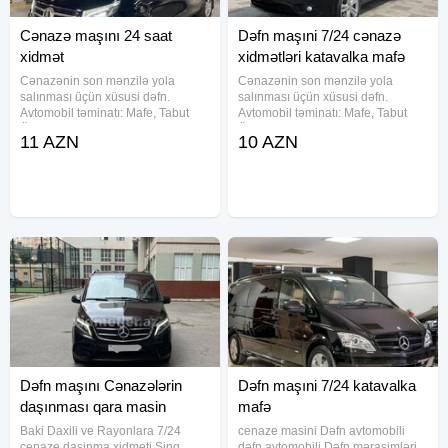
Cənazə maşını 24 saat
Dəfn maşıni 7/24 cənazə
xidmət
xidmətləri katavalka mafə
Cənazənin son mənzilə yola
Cənazənin son mənzilə yola
salınması üçün xüsusi dəfn.
salınması üçün xüsusi dəfn.
Avtomobil təminatı: Mafe, Tabut
Avtomobil təminatı: Mafe, Tabut
Ölkədən kənara aparmaq üçün
Ölkədən kənara aparmaq üçün
11 AZN
10 AZN
xüsusi sink tabutların təşkili.
xüsusi sink tabutların təşkili.
Məzar üstü gül çələnglərinin
Məzar üstü gül çələnglərinin
hazırlanması. Məclisin idərə
hazırlanması. Məclisin idərə
olunması
olunması
Dəfn maşını Cənazələrin
Dəfn maşıni 7/24 katavalka
daşınması qara masin
mafə
Baki Daxili ve Rayonlara 7/24
cenaze masini Dəfn avtomobili
cenaze daşinma xidmeti Sing
dəfn avtomobili Dəfn mərasimləri