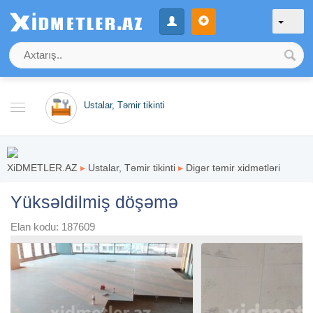
Ustalar, Təmir tikinti
XiDMETLER.AZ
▸
Ustalar, Təmir tikinti
▸
Digər təmir xidmətləri
Yüksəldilmiş döşəmə
Elan kodu: 187609