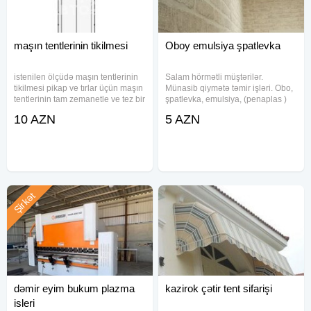
maşın tentlerinin tikilmesi
Oboy emulsiya şpatlevka
istenilen ölçüdə maşın tentlerinin
Salam hörmətli müştərilər.
tikilmesi pikap ve tırlar üçün maşın
Münasib qiymətə təmir işləri. Obo,
tentlerinin tam zemanetle ve tez bir
şpatlevka, emulsiya, (penaplas )
zamanda tikilmesi
paduqa və sa. Tez və səliqəli
10 AZN
5 AZN
münasib və keyfiyyətli, wotsapp -
lada əlaqə saxlaya bilərsiniz.
Şirkət
dəmir eyim bukum plazma
kazirok çətir tent sifarişi
isleri