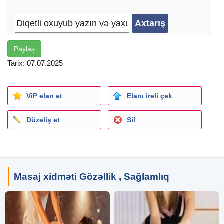
Paylaş
Tarix: 07.07.2025
ViP elan et
Elanı irəli çək
Düzəliş et
Sil
Masaj xidməti Gözəllik , Sağlamlıq