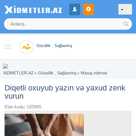
Gözəllik , Sağlamlıq
XiDMETLER.AZ
▸
Gözəllik , Sağlamlıq
▸
Masaj xidməti
Diqetli oxuyub yazın və yaxud zenk
vurun
Elan kodu: 183945