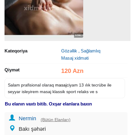
Kateqoriya
Gözəllik , Sağlamlıq
Masaj xidməti
Qiymət
120 Azn
Salam prafisional olaraq
masaj
ciyam 13 ılık tecrübe ile
seyyar isleyirem masaj klassik sport relaks ve s
Bu elanın vaxtı bitib. Oxşar elanlara baxın
Nermin
(Bütün Elanları)
Bakı şəhəri