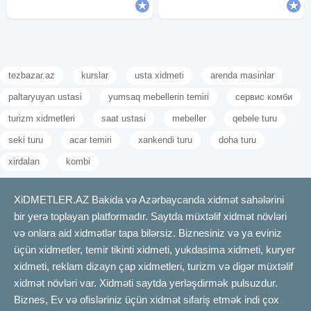
tezbazar.az
kurslar
usta xidmeti
arenda masinlar
paltaryuyan ustasi
yumsaq mebellerin temiri
сервис комби
turizm xidmetleri
saat ustasi
mebeller
qebele turu
seki turu
acar temiri
xankendi turu
doha turu
xirdalan
kombi
XiDMETLER.AZ Bakida və Azərbaycanda xidmət sahələrini
bir yerə toplayan platformadır. Saytda müxtəlif xidmət növləri
və onlara aid xidmətlər tapa bilərsiz. Biznesiniz və ya eviniz
üçün xidmetler, temir tikinti xidmeti, yukdasima xidmeti, kuryer
xidmeti, reklam dizayn çap xidmetleri, turizm və digər müxtəlif
xidmət növləri var. Xidməti saytda yerləşdirmək pulsuzdur.
Biznes, Ev və ofisləriniz üçün xidmət sifariş etmək indi çox