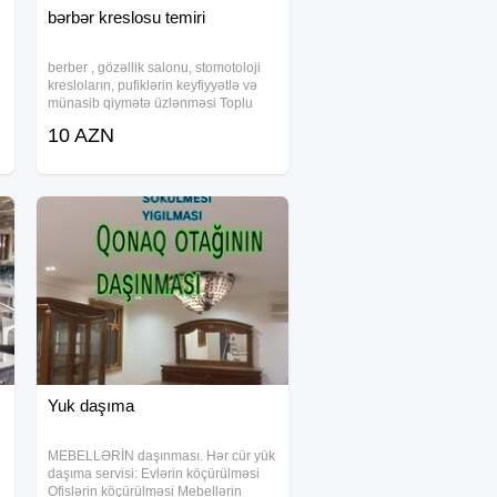
bərbər kreslosu temiri
berber , gözəllik salonu, stomotoloji
kresloların, pufiklərin keyfiyyətlə və
münasib qiymətə üzlənməsi Toplu
sifarişlər götürülür.
10 AZN
Yuk daşıma
MEBELLƏRİN daşınması. Hər cür yük
daşıma servisi: Evlərin köçürülməsi
Ofislərin köçürülməsi Mebellərin