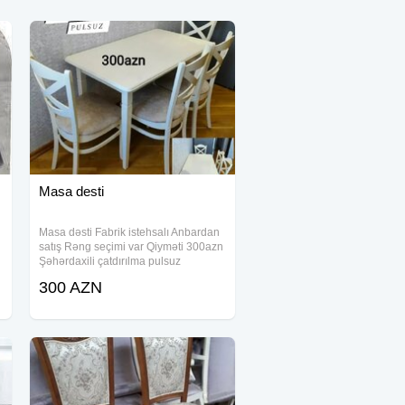
Masa desti
Masa dəsti Fabrik istehsalı Anbardan
satış Rəng seçimi var Qiyməti 300azn
Şəhərdaxili çatdırılma pulsuz
300 AZN