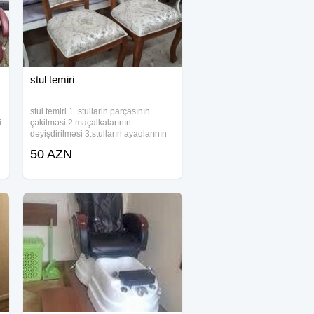
stul temiri
stul temiri 1. stullarin parçasının
i
çəkilməsi 2.maçalkalarının
dəyişdirilməsi 3.stulların ayaqlarının
bərkidilməsi
50 AZN