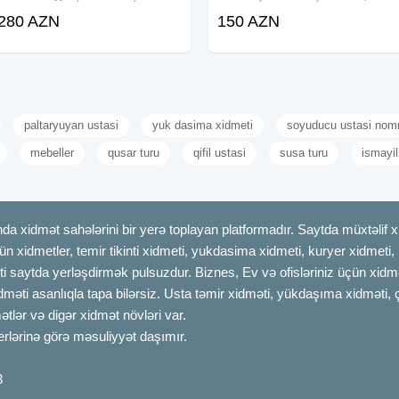
pulsuz
280 AZN
150 AZN
paltaryuyan ustasi
yuk dasima xidmeti
soyuducu ustasi nom
mebeller
qusar turu
qifil ustasi
susa turu
ismayill
dmət sahələrini bir yerə toplayan platformadır. Saytda müxtəlif xid
çün xidmetler, temir tikinti xidmeti, yukdasima xidmeti, kuryer xidmeti
ti saytda yerləşdirmək pulsuzdur. Biznes, Ev və ofisləriniz üçün xidmə
idməti asanlıqla tapa bilərsiz. Usta təmir xidməti, yükdaşıma xidməti, 
tlər və digər xidmət növləri var.
erlərinə görə məsuliyyət daşımır.
3