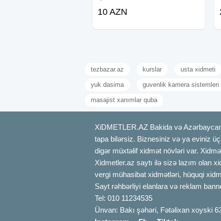
sokulmesi VItrin mebellərin yığılması
10 AZN
Hər növ mebel sifarişi və yığılması
tezbazar.az
kurslar
usta xidmeti
yuk dasima
guvenlik kamera sistemleri
masajist xanımlar quba
XiDMETLER.AZ Bakida və Azərbaycanda xi
tapa bilərsiz. Biznesiniz və ya eviniz ü
digər müxtəlif xidmət növləri var. Xidmə
Xidmetler.az saytı ilə sizə lazım olan x
vergi mühasibat xidmətləri, hüquqi xidmə
Sayt rəhbərliyi elanlara və reklam bann
Tel: 010 11234535
Ünvan: Bakı şəhəri, Fətəlixan xoyski 6