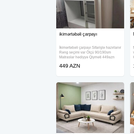
ikimərtəbəli çarpayı
İkimərtəbəli çarpayı Sifarişlə hazırlanır
Rəng seçimi var Ölçü 90/190sm
Matraslar hədiyyə Qiyməti 449azn
Şəhərdaxili çatdırılma pulsuz
449 AZN