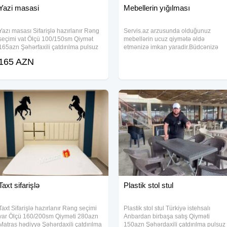
Yazi masasi
Mebellerin yığılması
Yazı masası Sifarişlə hazırlanır Rəng
Servis.az arzusunda olduğunuz
seçimi vat Ölçü 100/150sm Qiymət
mebellərin ucuz qiymətə əldə
165azn Şəhərfaxili çatdırılma pulsuz
etmənizə imkan yaradir.Büdcənizə
uyğun olaraq seçim edə bilərsiniz:
165 AZN
Mətbəx MEBELİ YATAQ OTAĞİ
MEBELİ QONAQ OTAĞİ MEBELİ
DƏHLİZ
Taxt sifarişlə
Plastik stol stul
Taxt Sifarişlə hazırlanır Rəng seçimi
Plastik stol stul Türkiyə istehsalı
var Ölçü 160/200sm Qiyməti 280azn
Anbardan birbaşa satış Qiyməti
Matras hədiyyə Şəhərdaxili çatdırılma
150azn Şəhərdaxili çatdırılma pulsuz