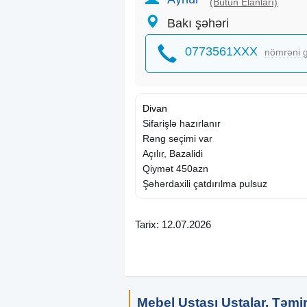
(Bütün Elanları)
Bakı şəhəri
0773561XXX
nömrəni g
Divan
Sifarişlə hazırlanır
Rəng seçimi var
Açılır, Bazalidi
Qiymət 450azn
Şəhərdaxili çatdırılma pulsuz
Tarix: 12.07.2026
Mebel Ustası Ustalar, Təmir 