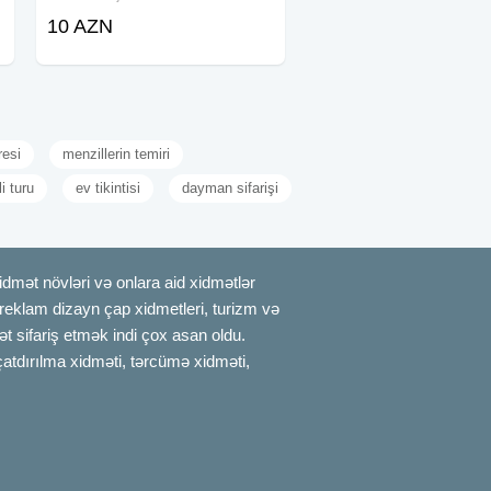
Daşınması Mebellərin sökülməsi və
10 AZN
yığılması Mebellərin qablaşdırılması
Fəhlə xidməti Mebel Ustası Pianino
Daşınması
resi
menzillerin temiri
i turu
ev tikintisi
dayman sifarişi
mət növləri və onlara aid xidmətlər
, reklam dizayn çap xidmetleri, turizm və
t sifariş etmək indi çox asan oldu.
çatdırılma xidməti, tərcümə xidməti,