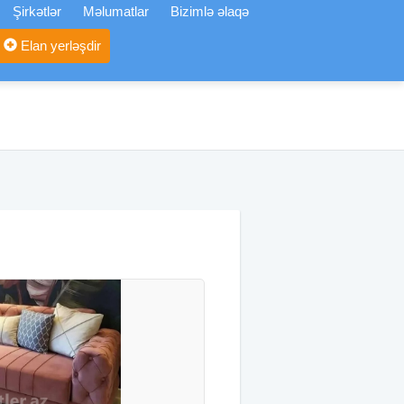
Şirkətlər
Məlumatlar
Bizimlə əlaqə
Elan yerləşdir