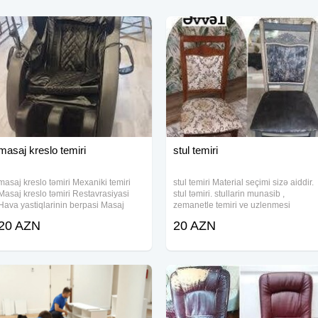
masaj kreslo temiri
stul temiri
masaj kreslo təmiri Mexaniki temiri
stul temiri Material seçimi sizə aiddir.
Masaj kreslo təmiri Restavrasiyasi
stul təmiri. stullarin munasib ,
Hava yastiqlarinin berpasi Masaj
zemanetle temiri ve uzlenmesi
kreslolarının sökülməsi. - Yeni
bosluqlarinin berkidilmesi toplu
20 AZN
20 AZN
ünvanda quraşdırılması.
sifarisler de goturulur. mebel ustası