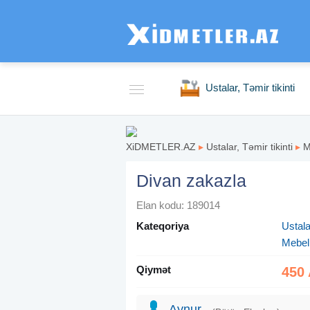
Ustalar, Təmir tikinti
XiDMETLER.AZ
▸
Ustalar, Təmir tikinti
▸
M
Divan zakazla
Elan kodu: 189014
Kateqoriya
Ustalar
Mebel
Qiymət
450
Aynur