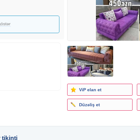
östər
ViP elan et
Düzəliş et
tikinti