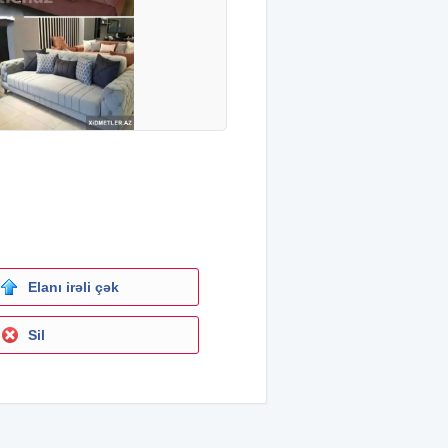
Elanı irəli çək
Sil