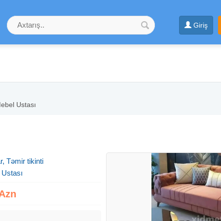
Giriş
ebel Ustası
, Təmir tikinti
 Ustası
 Azn