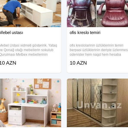
Mebel ustası
ofis kreslo temiri
Mebel Ustasi xidməti göstəririk. Yataq
ofis kreslolarinin üzlüklerinin temiri
ve Qonağ otağı mebellerin sokulub
berpasi üzlüklerinin deriyle üzlenmes
Qurulması Metbex mebellerinin
odenisler hem nagd hem hesaba
sokulmesi VItrin mebellərin yığılması
kocurme yolu ile mumkundur.
10 AZN
10 AZN
Hər növ mebel sifarişi və yığılması