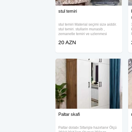
stul temiri
stul temiri Material seçimi sizə aiddir.
stul təmiri. stullarin munasib ,
zemanetle temiri ve uzlenmesi
bosluqlarinin berkidilmesi toplu
20 AZN
sifarisler de goturulur. mebel ustası
Paltar skafi
Paltar dolabı Sifarişlə hazırlanır Ölçü