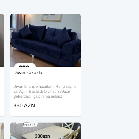
Divan zakazla
r
Divan Sifarişlə hazırlanır Rəng seçimi
var Açılır, Bazalidi Qiyməti 390azn
Şəhərdaxili çatdırılma pulsuz
390 AZN