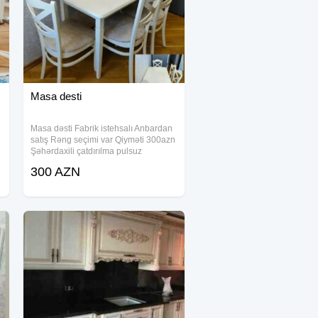
Masa desti
Masa dəsti Fabrik istehsalı Anbardan
satış Rəng seçimi var Qiyməti 300azn
Şəhərdaxili çatdırılma pulsuz
300 AZN