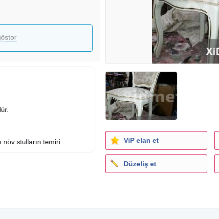
östər
ür.
ViP elan et
 növ stulların temiri
Düzəliş et