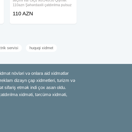
seçimi var Ölçü 90/140/50 Qiymət
110azn Şəhərdaxili çatdırılma pulsuz
110 AZN
trik servisi
huquqi xidmet
mət növləri və onlara aid xidmətlər
, reklam dizayn çap xidmetleri, turizm və
t sifariş etmək indi çox asan oldu.
çatdırılma xidməti, tərcümə xidməti,