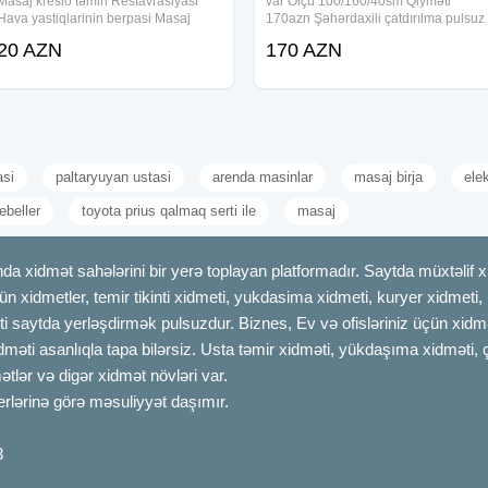
Masaj kreslo təmiri Restavrasiyasi
var Ölçü 100/160/40sm Qiyməti
Hava yastiqlarinin berpasi Masaj
170azn Şəhərdaxili çatdırılma pulsuz
kreslolarının sökülməsi. - Yeni
20 AZN
170 AZN
ünvanda quraşdırılması.
asi
paltaryuyan ustasi
arenda masinlar
masaj birja
elek
ebeller
toyota prius qalmaq serti ile
masaj
dmət sahələrini bir yerə toplayan platformadır. Saytda müxtəlif xid
çün xidmetler, temir tikinti xidmeti, yukdasima xidmeti, kuryer xidmeti
ti saytda yerləşdirmək pulsuzdur. Biznes, Ev və ofisləriniz üçün xidmə
idməti asanlıqla tapa bilərsiz. Usta təmir xidməti, yükdaşıma xidməti, 
tlər və digər xidmət növləri var.
erlərinə görə məsuliyyət daşımır.
3