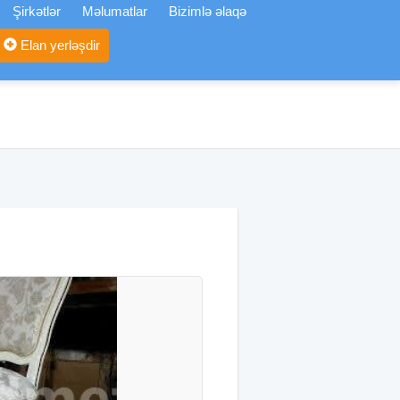
Şirkətlər
Məlumatlar
Bizimlə əlaqə
Elan yerləşdir