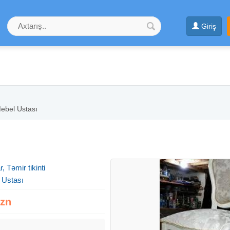
Giriş
ebel Ustası
, Təmir tikinti
 Ustası
Azn