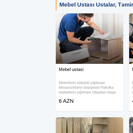
Mebel Ustası Ustalar, Təmir 
Mebel ustasi
Mebellerin sökülüb yığılması
Mexanizmlərin dəyişməsi Pakofka
mebellerin yığılması Otaqdan otaqa
yerdəyişmə
6 AZN
#mebeltemiri#mebelusdasi#mebelustasi