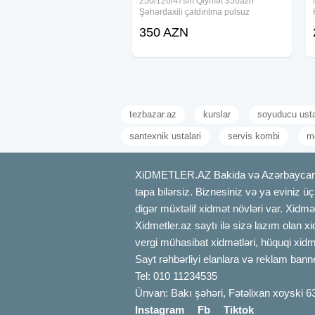
250/120/47sm Qiymət 350azn
Şəhərdaxili çatdırılma pulsuz
350 AZN
tezbazar.az
kurslar
soyuducu ust
santexnik ustalari
servis kombi
m
XiDMETLER.AZ Bakida və Azərbaycanda xi
tapa bilərsiz. Biznesiniz və ya eviniz ü
digər müxtəlif xidmət növləri var. Xidmə
Xidmetler.az saytı ilə sizə lazım olan x
vergi mühasibat xidmətləri, hüquqi xidmə
Sayt rəhbərliyi elanlara və reklam bann
Tel: 010 11234535
Ünvan: Bakı şəhəri, Fətəlixan xoyski 6
Instagram
Fb
Tiktok