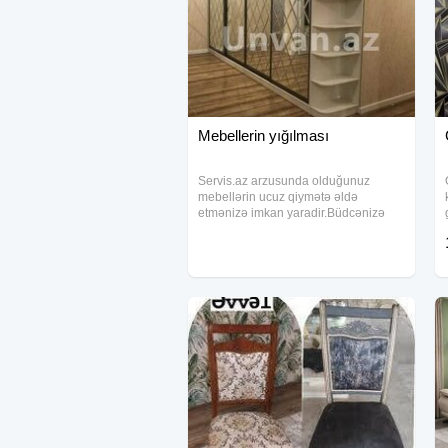
Mebellerin yığılması
Servis.az arzusunda olduğunuz
mebellərin ucuz qiymətə əldə
etmənizə imkan yaradir.Büdcənizə
uyğun olaraq seçim edə bilərsiniz:
Mətbəx MEBELİ YATAQ OTAĞİ
MEBELİ QONAQ OTAĞİ MEBELİ
DƏHLİZ