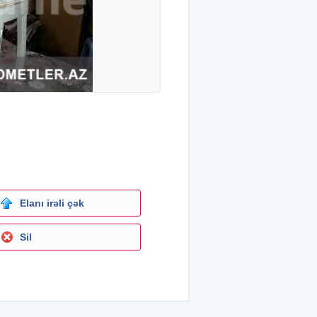
Elanı irəli çək
Sil