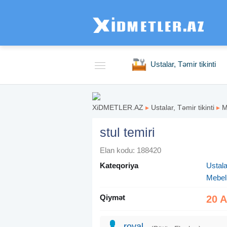
Ustalar, Təmir tikinti
XiDMETLER.AZ
▸
Ustalar, Təmir tikinti
▸
M
stul temiri
Elan kodu: 188420
Kateqoriya
Ustalar
Mebel
Qiymət
20 
royal