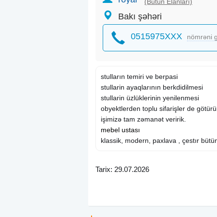
(Bütün Elanları)
Bakı şəhəri
0515975XXX
nömrəni g
stulların temiri ve berpasi
stullarin ayaqlarının berkdidilmesi
stullarin üzlüklerinin yenilenmesi
obyektlerden toplu sifarişler de götürül
işimizə tam zəmanət veririk.
mebel ustası
klassik, modern, paxlava , çestır bütün
Tarix: 29.07.2026