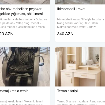
Hər növ mebellərin peşəkar
İkimərtəbəli kravat
şəkildə yığılması, sökülməsi,
qur
Xidmətlər: • Mətbəx mebeli • Dolab və
İkimərtəbəli kravat Sifarişlə hazırlanır
kupe dolab • Yataq otağı mebeli •
Rəng seçimi var Ölçü 80/180sm
Uşaq mebeli • Ofis mebelləri • Masa
Matras hədiyyə Qiymət 340azn
və stullar • Rəf və komodların
Şəhərdaxili çatdırılma pulsuzdur
20 AZN
340 AZN
yığılması
masaj kreslo temiri
Termo sifarişi
masaj kreslo təmiri Mexaniki temiri
Termo Sifarişlə hazırlanır Rəng seçim